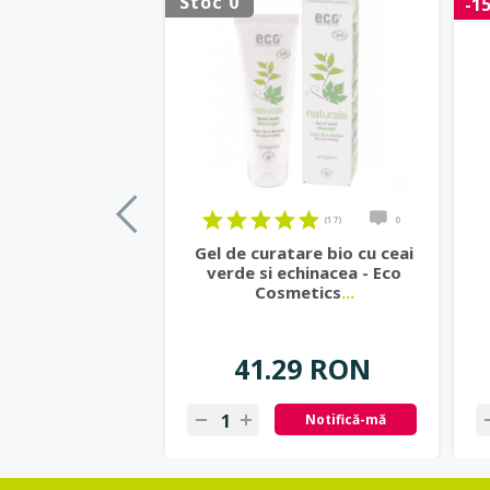
Stoc 0
-1
(17)
0
Gel de curatare bio cu ceai
verde si echinacea - Eco
Cosmetics
...
41.29 RON
Notifică-mă