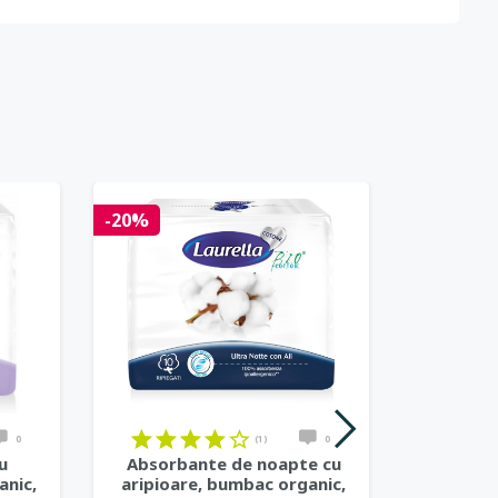
-20%
-20%
on
on
on
on
on
on
on
on
on
on
on
on
0
(1)
0
u
Absorbante de noapte cu
Protej 
anic,
aripioare, bumbac organic,
bumbac o