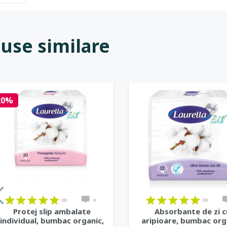
use similare
20%
on
on
on
on
on
on
on
on
on
on
on
on
on
on
on
on
on
on
(0)
0
(0)
Protej slip ambalate
Absorbante de zi c
individual, bumbac organic,
aripioare, bumbac org