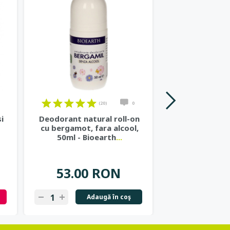
Stoc 0
(20)
0
i
Deodorant natural roll-on
Gel de dus nat
cu bergamot, fara alcool,
si ceai ve
50ml - Bioearth
...
Cosme
53.00 RON
37.57
Adaugă în coş
N