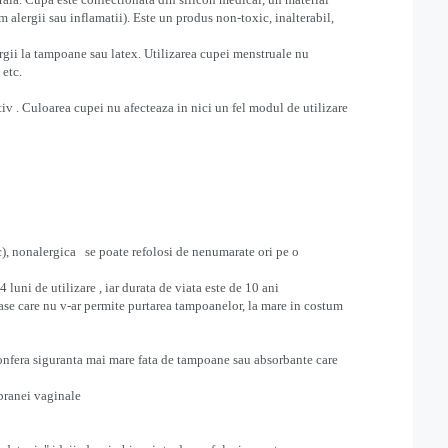
um alergii sau inflamatii). Este un produs non-toxic, inalterabil,
ergii la tampoane sau latex. Utilizarea cupei menstruale nu
 etc.
ctiv . Culoarea cupei nu afecteaza in nici un fel modul de utilizare
), nonalergica se poate refolosi de nenumarate ori pe o
 4 luni de utilizare , iar durata de viata este de 10 ani
ioase care nu v-ar permite purtarea tampoanelor, la mare in costum
confera siguranta mai mare fata de tampoane sau absorbante care
mbranei vaginale