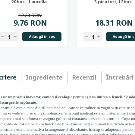
20buc - Laurella
...
3 picaturi, 12buc
..
12.20 RON
9.76 RON
18.31 RON
Adaugă în coş
Adaugă în c
-
+
-
+
criere
Ingrediente
Recenzii
Întrebări
 este un produs inovator, comod si ecologic pentru igiena intima a femeii. Se ada
 scurgerile neplacute.
nstruala este o cupa din silicon medical, care se introduce in vagin si in care se ad
a (nu se vede si nu se simte), inofensiva (siliconul medical este un material inert ch
e peretii moi si o forma ce asigura golirea si curatarea acesteia cu usurinta. Cupa m
fi golita de 2-4 ori pe zi (in functie de fluxul menstrual) si putand fi utilizata in fie
nstruala este o alternativa la tampoane si absorbante. Iriscup se adapteaza perfect 
urgeri, fara alterarea si uscarea mucoasei vaginale si fara a impiedica lubrifierea na