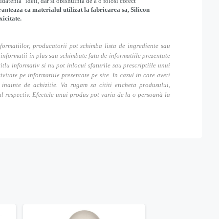
udatenia" ideii, dar si obisnuinta de a o folosi corect
nteaza ca materialul utilizat la fabricarea sa, Silicon
icitate.
formatiilor, producatorii pot schimba lista de ingrediente sau
nformatii in plus sau schimbate fata de informatiile prezentate
itlu informativ si nu pot inlocui sfaturile sau prescriptiile unui
tate pe informatiile prezentate pe site. In cazul in care aveti
inainte de achizitie. Va rugam sa cititi eticheta produsului,
ul respectiv. Efectele unui produs pot varia de la o persoană la