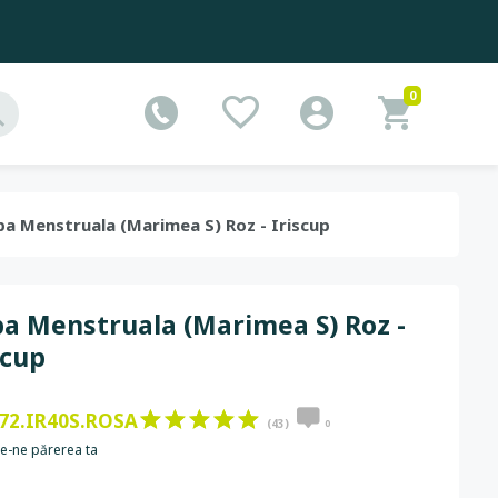
0
upa Menstruala (Marimea S) Roz - Iriscup
a Menstruala (Marimea S) Roz -
scup
72.IR40S.ROSA
(43)
0
e-ne părerea ta