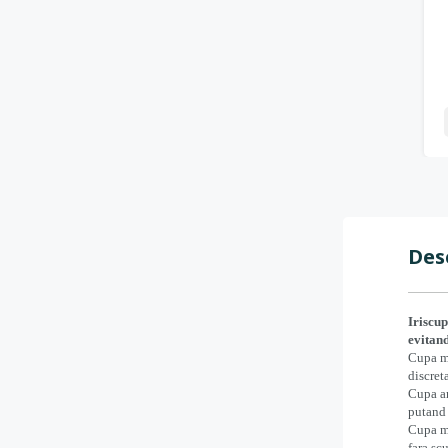
-
+
Des
Iriscup
evitand
Cupa me
discret
Cupa ar
putand 
Cupa me
fara sc