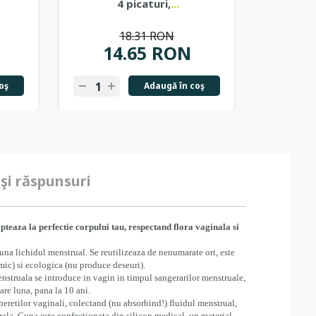
.
4 picaturi,
...
18.31 RON
14.65 RON
1
oş
Adaugă în coş
-
+
-
+
 şi răspunsuri
pteaza la perfectie corpului tau, respectand flora vaginala si
una lichidul menstrual. Se reutilizeaza de nenumarate ori, este
imic) si ecologica (nu produce deseuri).
enstruala se introduce in vagin in timpul sangerarilor menstruale,
care luna, pana la 10 ani.
peretilor vaginali, colectand (nu absorbind!) fluidul menstrual,
turala. Cupa este confectionata din silicon medical, un material