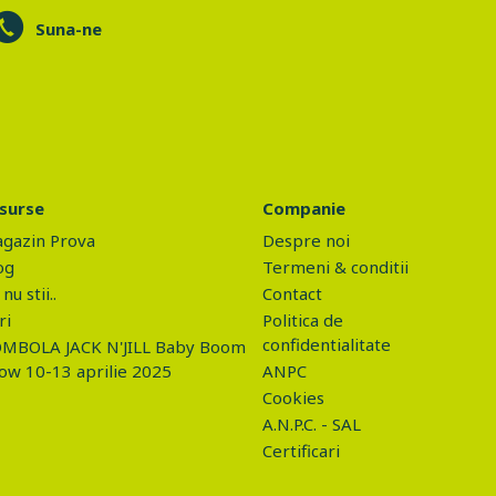
Suna-ne
surse
Companie
gazin Prova
Despre noi
og
Termeni & conditii
nu stii..
Contact
ri
Politica de
confidentialitate
MBOLA JACK N'JILL Baby Boom
ow 10-13 aprilie 2025
ANPC
Cookies
A.N.P.C. - SAL
Certificari