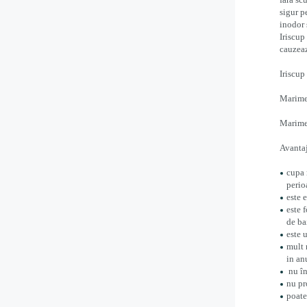
sigur p
inodor s
Iriscup
cauzeaz
Iriscup
Marimea
Marimea
Avantaj
cupa 
perio
este 
este 
de ba
este 
mult 
in an
nu în
nu pr
poate