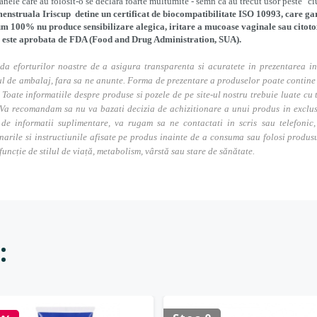
anele care au folosit-o se declara foarte multumite - semn ca au trecut usor peste "ci
nstruala Iriscup detine un certificat de biocompatibilitate ISO 10993, care gara
m 100% nu produce sensibilizare alegica, iritare a mucoase vaginale sau citotox
p este aprobata de FDA (Food and Drug Administration, SUA).
da eforturilor noastre de a asigura transparenta si acuratete in prezentarea in
l de ambalaj, fara sa ne anunte. Forma de prezentare a produselor poate contine i
. Toate informatiile despre produse si pozele de pe site-ul nostru trebuie luate cu t
Va recomandam sa nu va bazati decizia de achizitionare a unui produs in exclusivi
 de informatii suplimentare, va rugam sa ne contactati in scris sau telefonic, 
narile si instructiunile afisate pe produs inainte de a consuma sau folosi produs
 funcție de stilul de viață, metabolism, vârstă sau stare de sănătate.
: