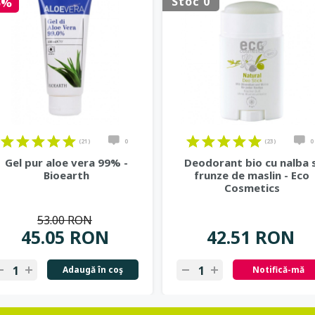
Stoc 0
5%
(21)
0
(23)
0
Gel pur aloe vera 99% -
Deodorant bio cu nalba s
Bioearth
frunze de maslin - Eco
Cosmetics
53.00 RON
45.05 RON
42.51 RON
Adaugă în coş
Notifică-mă