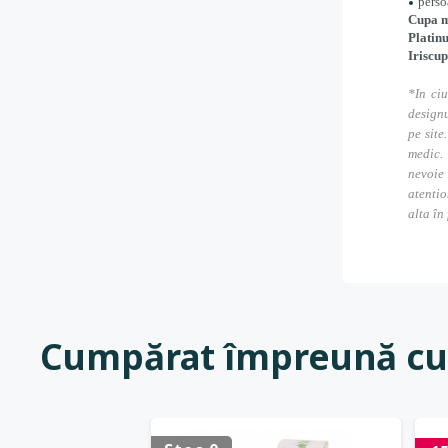
perso
Cupa me
Platinu
Iriscu
*In ciu
designu
pe site
medic. 
nevoie
atentio
alta în
Cumpărat împreună cu