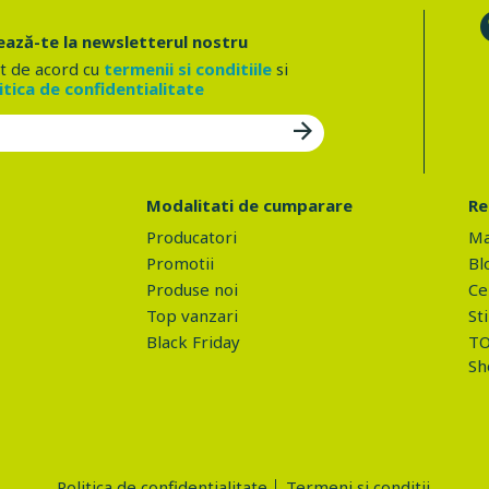
ază-te la newsletterul nostru
t de acord cu
termenii si conditiile
si
itica de confidentialitate
Modalitati de cumparare
Re
Producatori
Ma
Promotii
Bl
Produse noi
Ce 
Top vanzari
Sti
Black Friday
TO
Sh
Politica de confidentialitate
Termeni si conditii