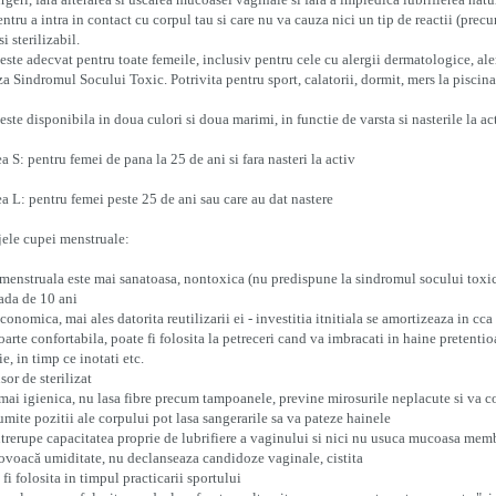
entru a intra in contact cu corpul tau si care nu va cauza nici un tip de reactii (prec
i sterilizabil.
 este adecvat pentru toate femeile, inclusiv pentru cele cu alergii dermatologice, al
a Sindromul Socului Toxic. Potrivita pentru sport, calatorii, dormit, mers la piscina
 este disponibila in doua culori si doua marimi, in functie de varsta si nasterile la a
 S: pentru femei de pana la 25 de ani si fara nasteri la activ
 L: pentru femei peste 25 de ani sau care au dat nastere
ele cupei menstruale:
menstruala este mai sanatoasa, nontoxica (nu predispune la sindromul socului toxic
ada de 10 ani
economica, mai ales datorita reutilizarii ei - investitia itnitiala se amortizeaza in cca
foarte confortabila, poate fi folosita la petreceri cand va imbracati in haine pretent
ie, in timp ce inotati etc.
usor de sterilizat
mai igienica, nu lasa fibre precum tampoanele, previne mirosurile neplacute si va 
umite pozitii ale corpului pot lasa sangerarile sa va pateze hainele
trerupe capacitatea proprie de lubrifiere a vaginului si nici nu usuca mucoasa me
ovoacă umiditate, nu declanseaza candidoze vaginale, cistita
 fi folosita in timpul practicarii sportului