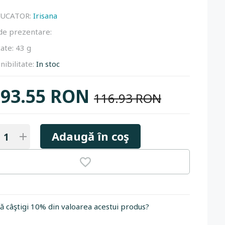
UCATOR:
Irisana
e prezentare:
ate:
43 g
nibilitate:
In stoc
93.55 RON
116.93 RON
Adaugă în coş
să câştigi 10% din valoarea acestui produs?