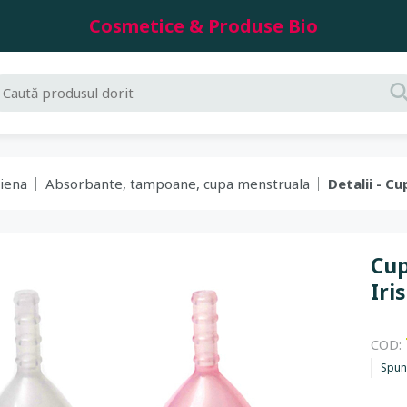
Cosmetice & Produse Bio
giena
Absorbante, tampoane, cupa menstruala
Detalii - C
Cup
Iri
COD:
Spun