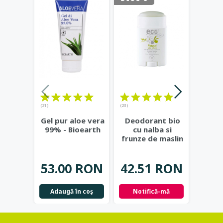
(21)
(23)
Ge
Gel pur aloe vera
Deodorant bio
natur
99% - Bioearth
cu nalba si
si c
frunze de maslin
Eco 
- Eco Cosmetics
37.
53.00 RON
42.51 RON
Not
Adaugă în coş
Notifică-mă