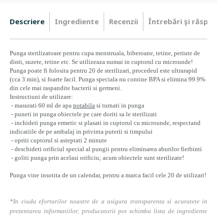
Descriere
Ingrediente
Recenzii
Întrebări şi răspun
Punga sterilizatoare pentru cupa menstruala, biberoane, tetine, periute de
dinti, suzete, tetine etc. Se utilizeaza numai in cuptorul cu microunde!
Punga poate fi folosita pentru 20 de sterilizari, procedeul este ultrarapid
(cca 3 min), si foarte facil. Punga speciala nu contine BPA si elimina 99.9%
din cele mai raspandite bacterii si germeni.
Instructiuni de utilizare:
- masurati 60 ml de apa
potabila
si turnati in punga
- puneti in punga obiectele pe care doriti sa le sterilizati
- inchideti punga ermetic si plasati in cuptorul cu microunde, respectand
indicatiile de pe ambalaj in privinta puterii si timpului
- opriti cuptorul si asteptati 2 minute
- deschideti orificiul special al pungii pentru eliminarea aburilor fierbinti
- goliti punga prin acelasi orificiu; acum obiectele sunt sterilizate!
Punga vine insotita de un calendar, pentru a marca facil cele 20 de utilizari!
*In ciuda eforturilor noastre de a asigura transparenta si acuratete in
prezentarea informatiilor, producatorii pot schimba lista de ingrediente