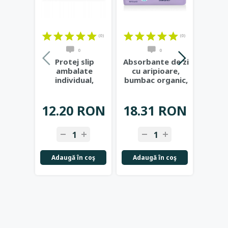
(0)
(0)
0
0
Protej slip
Absorbante de zi
Abso
ambalate
cu aripioare,
no
individual,
bumbac organic,
ar
bumbac organic,
3 picaturi,
bumba
20buc - Laurella
...
12buc
...
4 p
12.20 RON
18.31 RON
18.
-
+
-
+
-
Adaugă în coş
Adaugă în coş
Adau