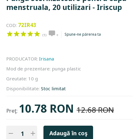
menstruala, 20 utilizari - Iriscup
72IR43
COD:
Spune-ne părerea ta
(1)
0
PRODUCATOR:
Irisana
Mod de prezentare:
punga plastic
Greutate:
10 g
Disponibilitate:
Stoc limitat
10.78 RON
12.68 RON
Preţ:
Adaugă în coş