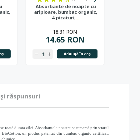
u
Absorbante de noapte cu
Protej 
anic,
aripioare, bumbac organic,
bumbac o
.
4 picaturi,
...
18.31 RON
14.65 RON
1
oş
Adaugă în coş
-
+
-
+
 şi răspunsuri
e toată durata zilei. Absorbantele noastre se remarcă prin stratul
 din BioCotton, un produs patentat din bumbac organic certificat,
e chimice.