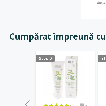
alta în
Cumpărat împreună cu
Stoc 0
St
(17)
0