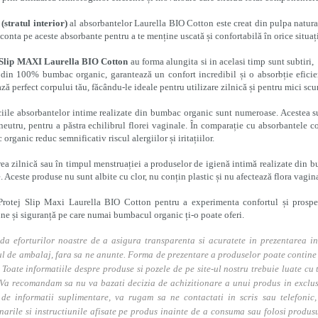
(stratul interior)
al absorbantelor Laurella BIO Cotton este creat din pulpa natura
 conta pe aceste absorbante pentru a te menține uscată și confortabilă în orice situaț
 Slip MAXI Laurella BIO Cotton
au forma alungita si in acelasi timp sunt subtiri, 
din 100% bumbac organic, garantează un confort incredibil și o absorbție eficien
ză perfect corpului tău, făcându-le ideale pentru utilizare zilnică și pentru mici scu
iile absorbantelor intime realizate din bumbac organic sunt numeroase. Acestea su
eutru, pentru a păstra echilibrul florei vaginale. În comparație cu absorbantele c
organic reduc semnificativ riscul alergiilor și iritațiilor.
rea zilnică sau în timpul menstruației a produselor de igienă intimă realizate din bu
. Aceste produse nu sunt albite cu clor, nu conțin plastic și nu afectează flora vagin
Protej Slip Maxi Laurella BIO Cotton pentru a experimenta confortul și prospeț
ne și siguranță pe care numai bumbacul organic ți-o poate oferi.
da eforturilor noastre de a asigura transparenta si acuratete in prezentarea in
l de ambalaj, fara sa ne anunte. Forma de prezentare a produselor poate contine i
. Toate informatiile despre produse si pozele de pe site-ul nostru trebuie luate cu t
Va recomandam sa nu va bazati decizia de achizitionare a unui produs in exclusivi
 de informatii suplimentare, va rugam sa ne contactati in scris sau telefonic, 
narile si instructiunile afisate pe produs inainte de a consuma sau folosi produs