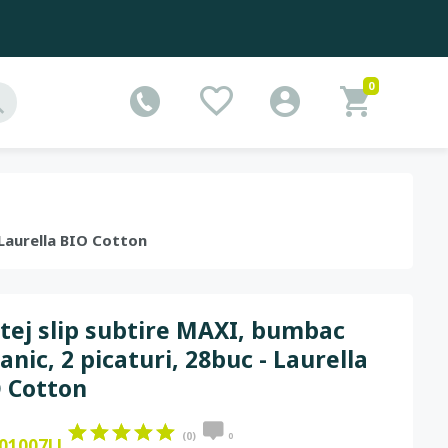
0
 Laurella BIO Cotton
tej slip subtire MAXI, bumbac
anic, 2 picaturi, 28buc - Laurella
 Cotton
(0)
0
01007LL