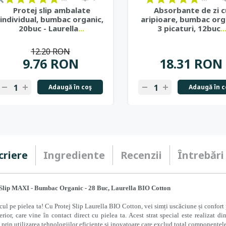
Protej slip ambalate
Absorbante de zi c
individual, bumbac organic,
aripioare, bumbac org
20buc - Laurella
...
3 picaturi, 12buc
..
12.20 RON
9.76 RON
18.31 RON
Adaugă în coş
Adaugă în c
-
+
-
+
criere
Ingrediente
Recenzii
Întrebări
 Slip MAXI - Bumbac Organic - 28 Buc, Laurella BIO Cotton
l pe pielea ta! Cu Protej Slip Laurella BIO Cotton, vei simți uscăciune și confort p
erior, care vine în contact direct cu pielea ta. Acest strat special este realizat
 prin utilizarea tehnologiilor eficiente și inovatoare care exclud total componentel