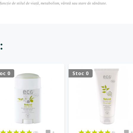
 funcție de stilul de viață, metabolism, vârstă sau stare de sănătate.
:
oc 0
Stoc 0
(23)
0
(5)
0