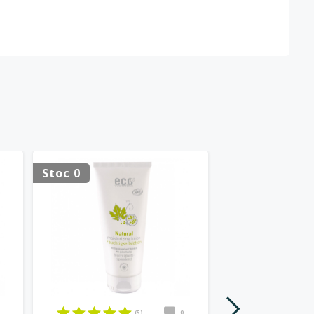
HOT
Stoc 0
(5)
0