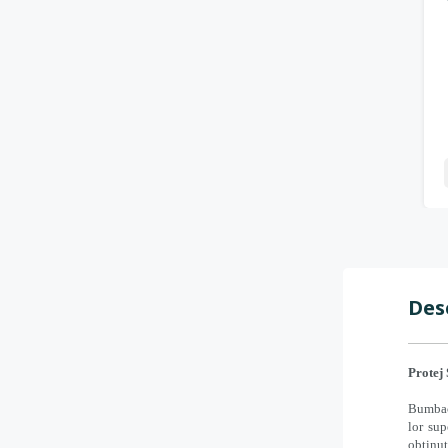
-
+
Des
Protej
Bumbacu
lor sup
obținut