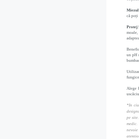
Miezul 
că poți
Protej
moale, 
adaptea
Benefic
un pH n
bumbac 
Utiliza
fungice
Alege 
uscăciu
*In ciu
designu
pe site
medic. 
nevoie
atentio