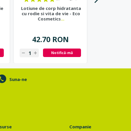
ie
Lotiune de corp hidratanta
Lotiune de 
cu rodie si vita de vie - Eco
hidratanta 
Cosmetics
...
masline si
42.70 RON
48.40
Notifică-mă
Ad
Suna-ne
surse
Companie