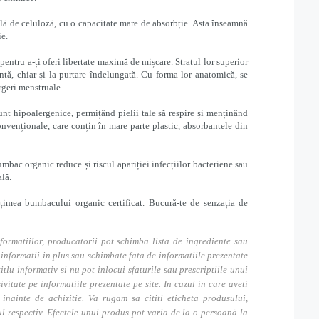
lă de celuloză, cu o capacitate mare de absorbție. Asta înseamnă
ie.
pentru a-ți oferi libertate maximă de mișcare. Stratul lor superior
tă, chiar și la purtare îndelungată. Cu forma lor anatomică, se
rgeri menstruale.
nt hipoalergenice, permițând pielii tale să respire și menținând
onvenționale, care conțin în mare parte plastic, absorbantele din
mbac organic reduce și riscul apariției infecțiilor bacteriene sau
ală.
imea bumbacului organic certificat. Bucură-te de senzația de
formatiilor, producatorii pot schimba lista de ingrediente sau
nformatii in plus sau schimbate fata de informatiile prezentate
itlu informativ si nu pot inlocui sfaturile sau prescriptiile unui
tate pe informatiile prezentate pe site. In cazul in care aveti
inainte de achizitie. Va rugam sa cititi eticheta produsului,
ul respectiv. Efectele unui produs pot varia de la o persoană la