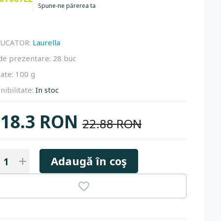
Spune-ne părerea ta
UCATOR:
Laurella
de prezentare:
28 buc
ate:
100 g
nibilitate:
In stoc
18.3 RON
22.88 RON
Adaugă în coş