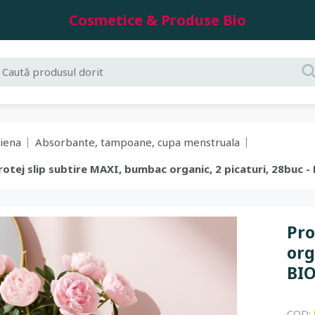
Cosmetice & Produse Bio
giena
Absorbante, tampoane, cupa menstruala
Protej slip subtire MAXI, bumbac organic, 2 picaturi, 28buc -
Pro
org
BIO
COD: