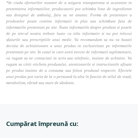
*In ciuda eforturilor noastre de a asigura transparenta si acuratete in
prezentarea informatiilor, producatorii pot schimba lista de ingrediente
sau designul de ambalaj, fara sa ne anunte. Forma de prezentare a
produselor poate contine informatii in plus sau schimbate fata de
informatiile prezentate pe site. Toate informatiile despre produse si pozele
de pe site-ul nostru trebuie luate cu titlu informativ si nu pot inlocui
sfaturile sau prescriptiile unui medic. Va recomandam sa nu va bazati
decizia de achizitionare a unui produs in exclusivitate pe informatiile
prezentate pe site. In cazul in care aveti nevoie de informatii suplimentare,
va rugam sa ne contactati in scris sau telefonic, inainte de achizitie. Va
rugam sa cititi eticheta produsului, atentionarile si instructiunile afisate
pe produs inainte de a consuma sau folosi produsul respectiv. Efectele
unui produs pot varia de la o persoană la alta în funcție de stilul de viață,
metabolism, vârstă sau stare de sănătate.
Cumpărat împreună cu: