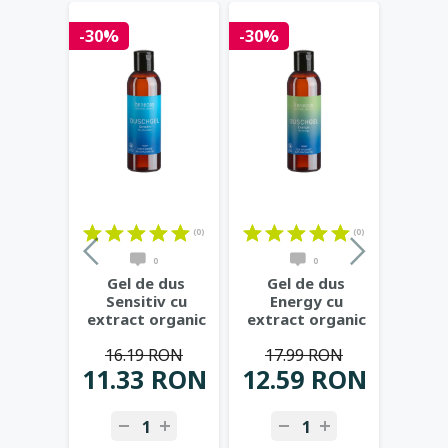
-30%
-30%
(0)
(0)
0
0
Gel de dus
Gel de dus
Sensitiv cu
Energy cu
extract organic
extract organic
de aloe vera,
de portocala,
16.19 RON
17.99 RON
vegan,
...
vegan, 200ml
...
11.33 RON
12.59 RON