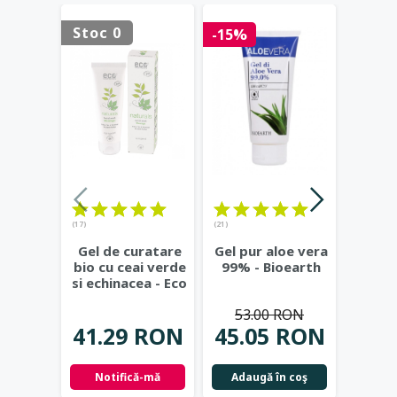
Stoc 0
-15%
(17)
(21)
(20)
Gel de curatare
Gel pur aloe vera
De
bio cu ceai verde
99% - Bioearth
natura
si echinacea - Eco
berg
Cosmetics
...
alco
53.00 RON
Bi
41.29 RON
45.05 RON
53.
Notifică-mă
Adaugă în coş
Adau