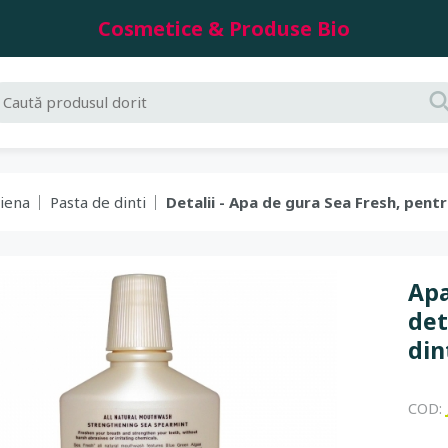
Cosmetice & Produse Bio
giena
Pasta de dinti
Detalii - Apa de gura Sea Fresh, pentru
Apa
det
din
COD: