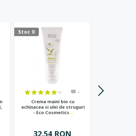
Stoc 0
Stoc 0
(5)
0
on
Crema maini bio cu
Pasta de dint
,
echinacea si ulei de struguri
cu chimen negr
- Eco Cosmetics
...
- Eco Cos
32.54 RON
25.42