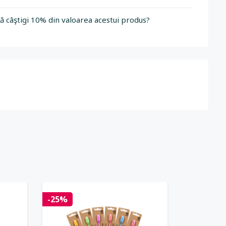
să câştigi 10% din valoarea acestui produs?
-25%
-20%