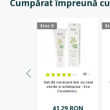
Cumpărat împreună cu
Stoc 0
St
(17)
0
Gel de curatare bio cu ceai
verde si echinacea - Eco
Cosmetics
...
41.29 RON