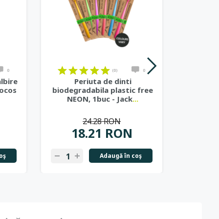
0
(0)
0
lbire
Periuta de dinti
Pasta d
cocos
biodegradabila plastic free
terma
NEON, 1buc - Jack
...
24.28 RON
18.21 RON
2
oş
Adaugă în coş
-
+
-
+