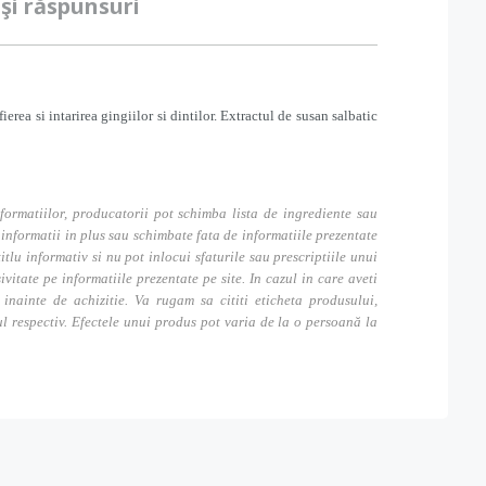
 şi răspunsuri
erea si intarirea gingiilor si dintilor.
Extractul de susan salbatic
formatiilor, producatorii pot schimba lista de ingrediente sau
nformatii in plus sau schimbate fata de informatiile prezentate
itlu informativ si nu pot inlocui sfaturile sau prescriptiile unui
tate pe informatiile prezentate pe site. In cazul in care aveti
inainte de achizitie. Va rugam sa cititi eticheta produsului,
ul respectiv. Efectele unui produs pot varia de la o persoană la