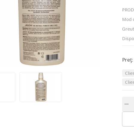
PROD
Mod 
Greut
Dispo
Preţ:
Clie
Clie