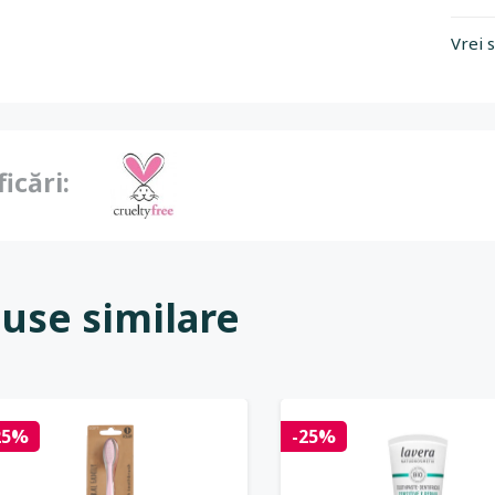
Vrei 
ficări:
use similare
25%
-25%