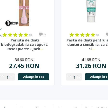
(0)
0
(0)
Periuta de dinti
Pasta de dinti pentru a
biodegradabila cu suport,
dantura sensibila, cu 
Rose Quartz - Jack
...
si
...
36.60 RON
41.68 RON
27.45 RON
31.26 RON
Adaugă în coş
Adaugă în c
-
+
-
+