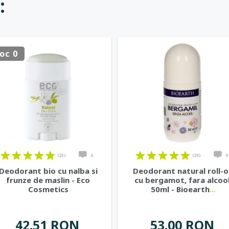
:
oc 0
(23)
0
(20)
0
Deodorant bio cu nalba si
Deodorant natural roll-
frunze de maslin - Eco
cu bergamot, fara alcool
Cosmetics
50ml - Bioearth
...
42.51 RON
53.00 RON