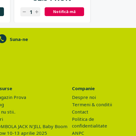
Notifică-mă
N
Suna-ne
surse
Companie
gazin Prova
Despre noi
og
Termeni & conditii
nu stii..
Contact
ri
Politica de
confidentialitate
MBOLA JACK N'JILL Baby Boom
ow 10-13 aprilie 2025
ANPC