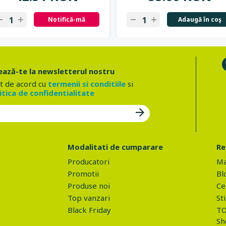
Notifică-mă
Adaugă în coş
ază-te la newsletterul nostru
t de acord cu
termenii si conditiile
si
itica de confidentialitate
Modalitati de cumparare
Re
Producatori
Ma
Promotii
Bl
Produse noi
Ce 
Top vanzari
Sti
Black Friday
TO
Sh