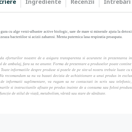
criere
Ingrediente
Recenzii
Întrebări
gura cu alge verzi-albastre active biologic, sare de mare si minerale ajuta la detoxifi
izeaza bacteriiloe si acizii zaharosi. Menta puternica lasa respiratia proaspata.
da eforturilor noastre de a asigura transparenta si acuratete in prezentarea in
l de ambalaj, fara sa ne anunte. Forma de prezentare a produselor poate contine i
. Toate informatiile despre produse si pozele de pe site-ul nostru trebuie luate cu t
Va recomandam sa nu va bazati decizia de achizitionare a unui produs in exclusivi
 de informatii suplimentare, va rugam sa ne contactati in scris sau telefonic, 
narile si instructiunile afisate pe produs inainte de a consuma sau folosi produs
 funcție de stilul de viață, metabolism, vârstă sau stare de sănătate.