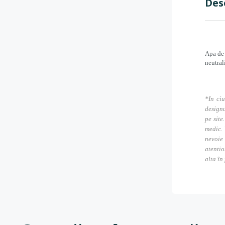
Des
Apa de 
neutral
*In ciu
designu
pe site
medic. 
nevoie
atentio
alta în