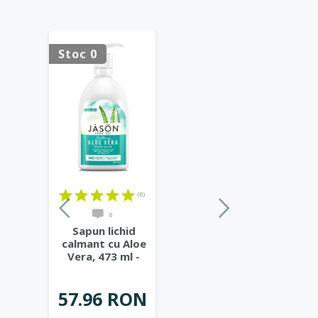
Stoc 0
(0)
0
Sapun lichid
calmant cu Aloe
Vera, 473 ml -
Jason
57.96 RON