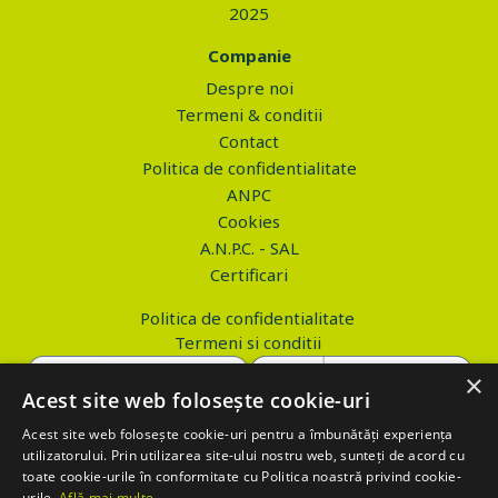
2025
Companie
Despre noi
Termeni & conditii
Contact
Politica de confidentialitate
ANPC
Cookies
A.N.P.C. - SAL
Certificari
Politica de confidentialitate
Termeni si conditii
×
Acest site web folosește cookie-uri
Acest site web folosește cookie-uri pentru a îmbunătăți experiența
Copyright © 2026 PROVA.ro
utilizatorului. Prin utilizarea site-ului nostru web, sunteți de acord cu
toate cookie-urile în conformitate cu Politica noastră privind cookie-
$('.btn_gdpr').click(function() { //alert('test'); var values='';
urile.
Află mai multe