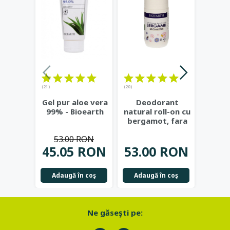
(21)
(20)
Ge
Gel pur aloe vera
Deodorant
natur
99% - Bioearth
natural roll-on cu
si c
bergamot, fara
Eco 
alcool, 50ml -
53.00 RON
Bioearth
...
37.
45.05 RON
53.00 RON
Not
Adaugă în coş
Adaugă în coş
Ne găseşti pe: