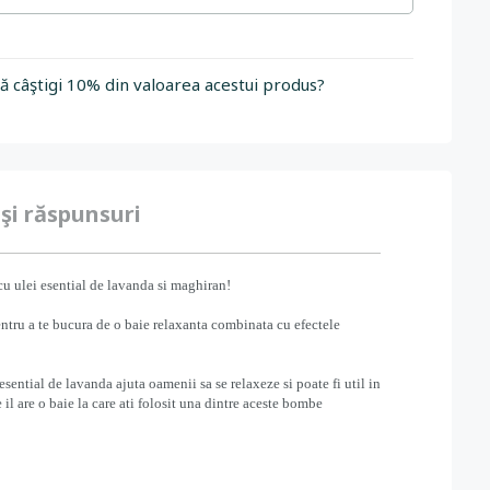
să câştigi 10% din valoarea acestui produs?
 şi răspunsuri
u ulei esential de lavanda si maghiran!
ntru a te bucura de o baie relaxanta combinata cu efectele
sential de lavanda ajuta oamenii sa se relaxeze si poate fi util in
e il are o baie la care ati folosit una dintre aceste bombe