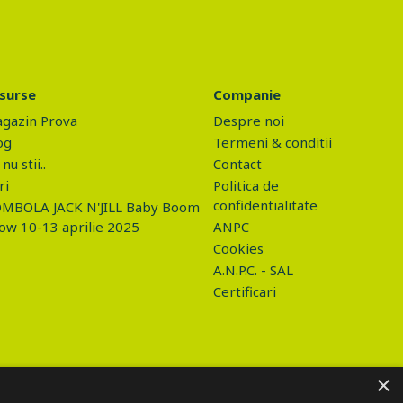
surse
Companie
gazin Prova
Despre noi
og
Termeni & conditii
nu stii..
Contact
ri
Politica de
confidentialitate
MBOLA JACK N'JILL Baby Boom
ow 10-13 aprilie 2025
ANPC
Cookies
A.N.P.C. - SAL
Certificari
×