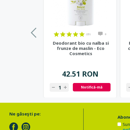
(23)
0
Deodorant bio cu nalba si
frunze de maslin - Eco
Cosmetics
42.51 RON
Notifică-mă
Ne găseşti pe:
Abone
Sun
pol