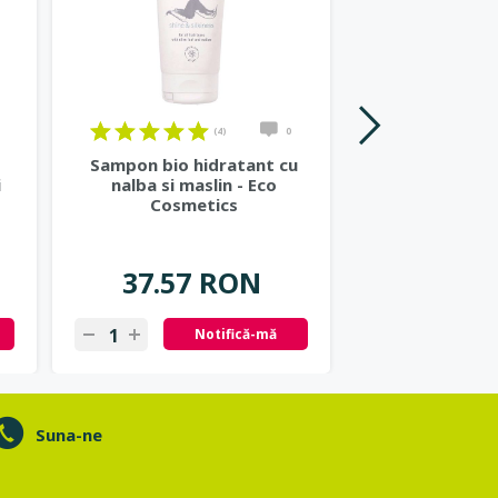
(4)
0
Sampon bio hidratant cu
Sampon bio p
i
nalba si maslin - Eco
cu kiwi si 
Cosmetics
Cosme
37.57 RON
37.57
Notifică-mă
N
Suna-ne