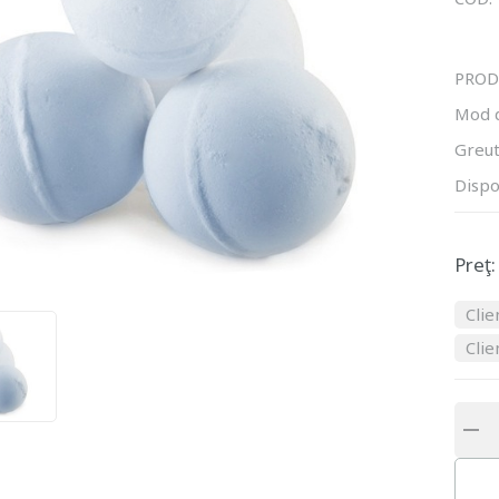
PROD
Mod 
Greut
Dispo
Preţ:
Clie
Clie