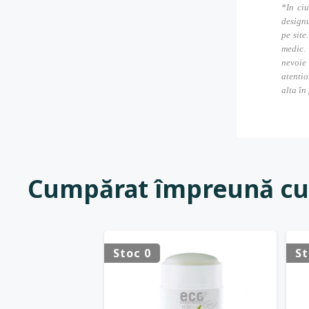
*In ciu
designu
pe site
medic. 
nevoie
atentio
alta în
Cumpărat împreună cu
Stoc 0
St