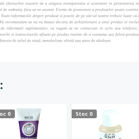
da eforturilor noastre de a asigura transparenta si acuratete in prezentarea in
l de ambalaj, fara sa ne anunte. Forma de prezentare a produselor poate contine i
. Toate informatiile despre produse si pozele de pe site-ul nostru trebuie luate cu t
Va recomandam sa nu va bazati decizia de achizitionare a unui produs in exclusivi
 de informatii suplimentare, va rugam sa ne contactati in scris sau telefonic, 
narile si instructiunile afisate pe produs inainte de a consuma sau folosi produs
 funcție de stilul de viață, metabolism, vârstă sau stare de sănătate.
:
oc 0
Stoc 0