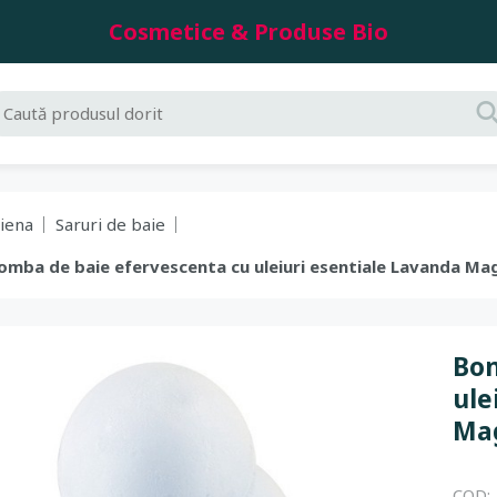
Cosmetice & Produse Bio
giena
Saruri de baie
 Bomba de baie efervescenta cu uleiuri esentiale Lavanda Ma
Bom
ule
Mag
COD: