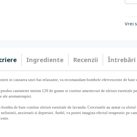
Vrei 
criere
Ingrediente
Recenzii
Întrebări
nteti in cautarea unei bai relaxante, va recomandam bombele efervescente de baie c
 produs cantareste minim 120 de grame si contine amestecuri de uleiuri esentiale pe
e ale aromaterapiei.
 bomba de baie contine uleiuri esentiale de lavanda. Cercetarile au aratat ca uleiul e
a nelinistii, anxietatii si depresiei. Astfel, va puteti imagina efectul terapeutic pe car
cente.