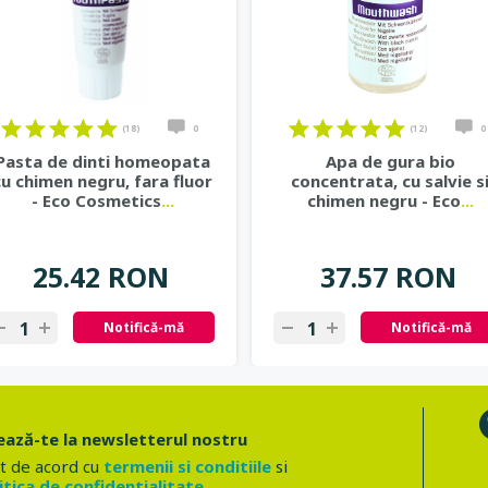
(18)
0
(12)
0
Pasta de dinti homeopata
Apa de gura bio
cu chimen negru, fara fluor
concentrata, cu salvie s
- Eco Cosmetics
...
chimen negru - Eco
...
25.42 RON
37.57 RON
Notifică-mă
Notifică-mă
ază-te la newsletterul nostru
t de acord cu
termenii si conditiile
si
itica de confidentialitate