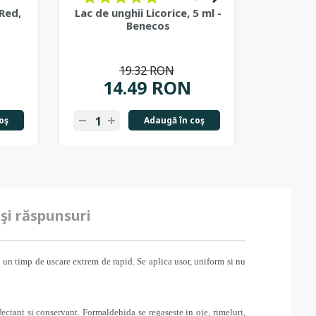
Red,
Lac de unghii Licorice, 5 ml -
Lac de u
Benecos
19.32 RON
14.49 RON
1
oş
Adaugă în coş
-
+
-
+
 şi răspunsuri
u un timp de uscare extrem de rapid. Se aplica usor, uniform si nu
.
ectant si conservant. Formaldehida se regaseste in oje, rimeluri,