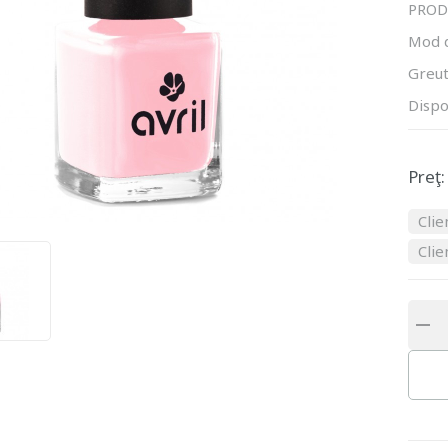
PROD
Mod 
Greut
Dispo
Preţ:
Clie
Clie