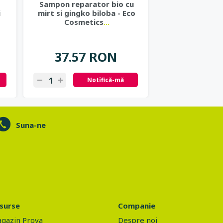
Sampon reparator bio cu
Pasta de din
i
mirt si gingko biloba - Eco
pentru copii c
Cosmetics
...
Green P
37.57 RON
39.65
Notifică-mă
N
Suna-ne
surse
Companie
gazin Prova
Despre noi