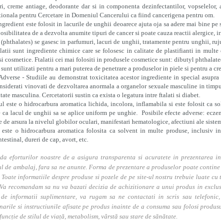
i, creme antiage, deodorante dar si in componenta dezinfectantilor, vopselelor, a
tionala pentru Cercetare in Domeniul Cancerului ca fiind cancerigena pentru om.
ngredient este folosit in lacurile de unghii deoarece ajuta oja sa adere mai bine pe
posibilitatea de a dezvolta anumite tipuri de cancer si poate cauza reactii alergice, ir
i (phthalates) se gasesc in parfumuri, lacuri de unghii, tratamente pentru unghii, ruj
alatii sunt ingrediente chimice care se folosesc in calitate de plastifianti in mult
 si cosmetice. Ftalatii cei mai folositi in produsele cosmetice sunt: dibutyl phthala
i sunt utilizati pentru a mari puterea de penetrare a produselor in piele si pentru a cre
Adverse - Studiile au demonstrat toxicitatea acestor ingrediente in special asupra 
nsiderati vinovati de dezvoltarea anormala a organelor sexuale masculine in timpul v
itate masculina. Cercetatorii sustin ca exista o legatura intre ftalati si diabet.
l este o hidrocarbura aromatica lichida, incolora, inflamabila si este folosit ca s
 ca lacul de unghii sa se aplice uniform pe unghie. Posibile efecte adverse: eczem
e de arsura la nivelul globilor oculari, manifestari hematologice, afectiuni ale siste
este o hidrocarbura aromatica folosita ca solvent in multe produse, inclusiv in l
testinal, dureri de cap, avort, etc.
da eforturilor noastre de a asigura transparenta si acuratete in prezentarea in
l de ambalaj, fara sa ne anunte. Forma de prezentare a produselor poate contine i
. Toate informatiile despre produse si pozele de pe site-ul nostru trebuie luate cu t
Va recomandam sa nu va bazati decizia de achizitionare a unui produs in exclusivi
 de informatii suplimentare, va rugam sa ne contactati in scris sau telefonic, 
narile si instructiunile afisate pe produs inainte de a consuma sau folosi produs
 funcție de stilul de viață, metabolism, vârstă sau stare de sănătate.