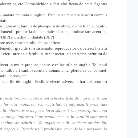
dezivilor, etc. Formaldehida a fost clasificata de catre Agentia
 suprafata naturala a unghiei. Expunerea repetata la acest compus
itatii.
uri, glossuri, farduri de pleoape si de obraz, demachiante, fixativ,
e domenii: productia de materiale plastice, produse farmaceutice,
te(DBP) si diethyl phthalate (DEP)
ste rezistenta stratului de oja aplicat.
femeilor gravide si a sistemului reproducator barbatesc. Ftalatii
ietii uterine a fatului si sunt asociati cu cresterea cazurilor de
olvent in multe produse, inclusiv in lacurile de unghii. Toluenul
e, tulburari cardiovasculare, somnolenta, pierderea cunostintei,
mului nervos, etc
acurile de unghii. Posibile efecte adverse: iritatii, disconfort
formatiilor, producatorii pot schimba lista de ingrediente sau
nformatii in plus sau schimbate fata de informatiile prezentate
itlu informativ si nu pot inlocui sfaturile sau prescriptiile unui
tate pe informatiile prezentate pe site. In cazul in care aveti
inainte de achizitie. Va rugam sa cititi eticheta produsului,
ul respectiv. Efectele unui produs pot varia de la o persoană la