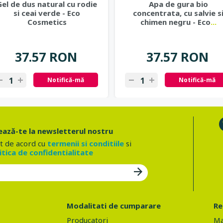
Gel de dus natural cu rodie
Apa de gura bio
si ceai verde - Eco
concentrata, cu salvie s
Cosmetics
chimen negru - Eco
...
37.57 RON
37.57 RON
Notifică-mă
Notifică-mă
ază-te la newsletterul nostru
t de acord cu
termenii si conditiile
si
itica de confidentialitate
Modalitati de cumparare
Re
Producatori
Ma