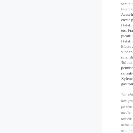
sapunur
Interna
Acest i
creste 
Ftalati
etc. Ft
jucarii
Ftalati
Efecte 
sunt co
infertil
Toluenu
permite
senzati
Xylene 
gastroin
*In ciu
designu
pe site
medic. 
nevoie
atentio
alta în