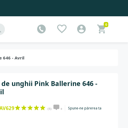
0
e 646 - Avril
 de unghii Pink Ballerine 646 -
il
AV629
Spune-ne părerea ta
(1)
0