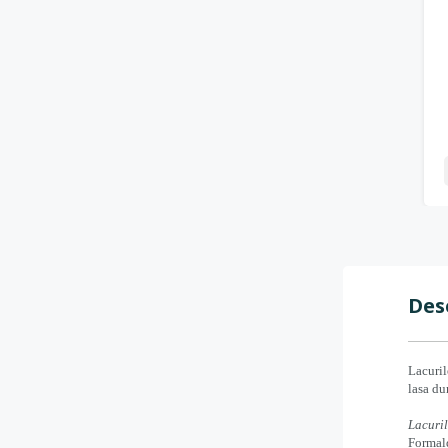
-
+
Des
Lacuril
lasa du
Lacuril
Formald