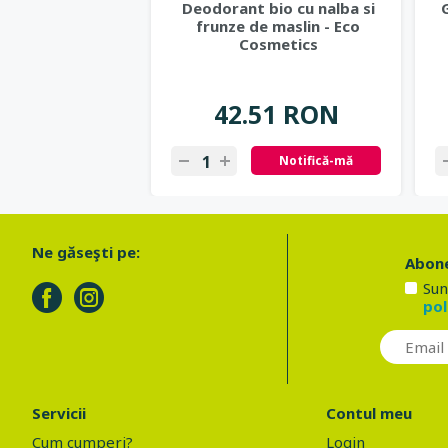
Deodorant bio cu nalba si
frunze de maslin - Eco
Cosmetics
42.51 RON
Notifică-mă
Ne găseşti pe:
Abone
Sun
pol
Servicii
Contul meu
Cum cumperi?
Login