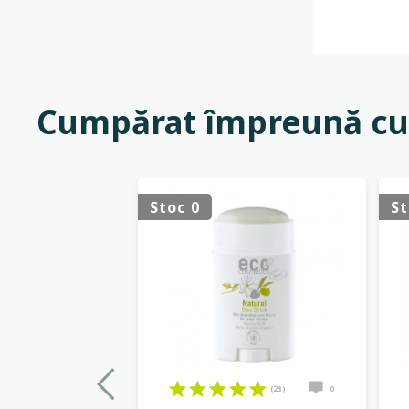
Cumpărat împreună cu
Stoc 0
St
(23)
0