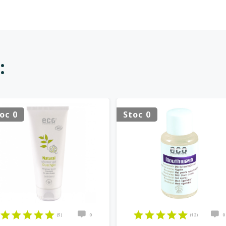
:
oc 0
Stoc 0
(5)
0
(12)
0