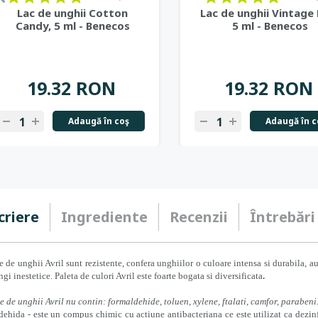
Lac de unghii Cotton
Lac de unghii Vintage 
Candy, 5 ml - Benecos
5 ml - Benecos
19.32 RON
19.32 RON
Adaugă în coş
Adaugă în c
-
+
-
+
criere
Ingrediente
Recenzii
Întrebări
e de unghii Avril sunt rezistente, confera unghiilor o culoare intensa si durabila, a
ngi inestetice.
Paleta de culori Avril este foarte bogata si diversificata
.
e de unghii Avril nu contin: formaldehide, toluen, xylene, ftalati, camfor, parabeni
ehida - este un compus chimic cu actiune antibacteriana ce este utilizat ca dezinf