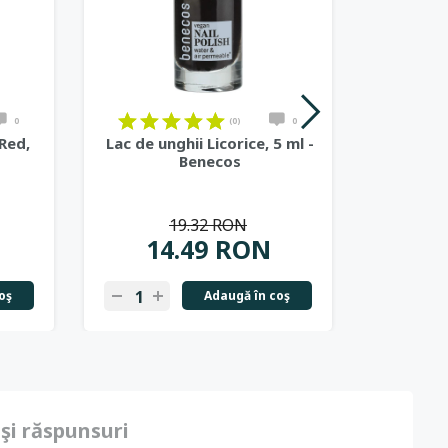
on
on
on
on
on
on
on
on
on
on
on
on
0
(0)
0
Red,
Lac de unghii Licorice, 5 ml -
Lac de u
Benecos
19.32 RON
14.49 RON
1
oş
Adaugă în coş
-
+
-
+
 şi răspunsuri