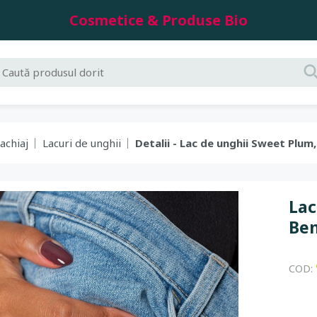
Cosmetice & Produse Bio
achiaj
Lacuri de unghii
Detalii - Lac de unghii Sweet Plum,
Lac
Be
COD: