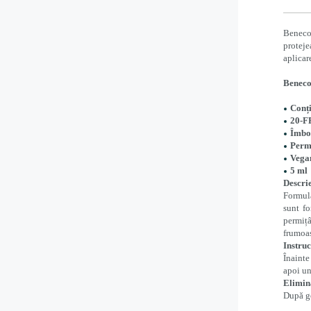
Beneco
proteje
aplicar
Beneco
Conți
20-
Îmbog
Perme
Vega
5 ml
Descri
Formula
sunt fo
permițâ
frumoas
Instruc
Înainte
apoi un
Elimin
După go