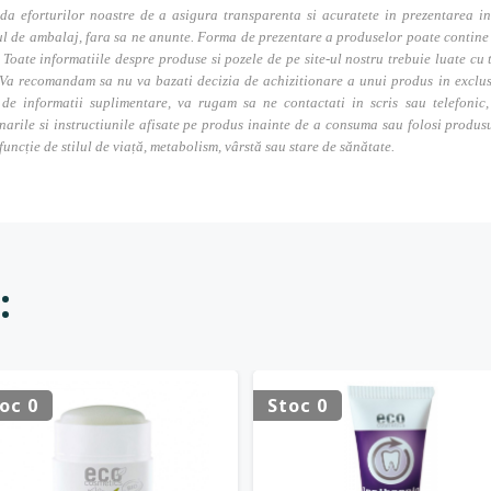
da eforturilor noastre de a asigura transparenta si acuratete in prezentarea in
l de ambalaj, fara sa ne anunte. Forma de prezentare a produselor poate contine i
. Toate informatiile despre produse si pozele de pe site-ul nostru trebuie luate cu t
Va recomandam sa nu va bazati decizia de achizitionare a unui produs in exclusivi
 de informatii suplimentare, va rugam sa ne contactati in scris sau telefonic, 
narile si instructiunile afisate pe produs inainte de a consuma sau folosi produs
 funcție de stilul de viață, metabolism, vârstă sau stare de sănătate.
:
oc 0
Stoc 0