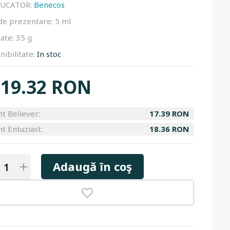
UCATOR:
Benecos
de prezentare:
5 ml
ate:
35 g
nibilitate:
In stoc
19.32 RON
nt Believer:
17.39 RON
nt Entuziast:
18.36 RON
Adaugă în coş