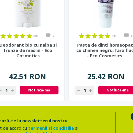
(23)
0
(18)
0
Deodorant bio cu nalba si
Pasta de dinti homeopa
frunze de maslin - Eco
cu chimen negru, fara flu
Cosmetics
- Eco Cosmetics
...
42.51 RON
25.42 RON
Notifică-mă
Notifică-mă
ază-te la newsletterul nostru
t de acord cu
termenii si conditiile
si