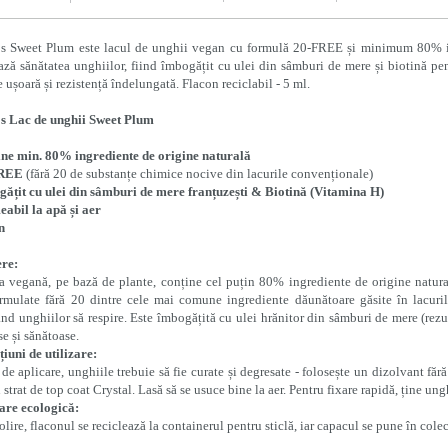
s Sweet Plum este lacul de unghii vegan cu formulă 20-FREE și minimum 80% ingr
ază sănătatea unghiilor, fiind îmbogățit cu ulei din sâmburi de mere și biotină pent
e ușoară și rezistență îndelungată. Flacon reciclabil - 5 ml.
s Lac de unghii Sweet Plum
ne min. 80% ingrediente de origine naturală
FREE
(fără 20 de substanțe chimice nocive din lacurile convenționale)
ățit cu ulei din sâmburi de mere franțuzești & Biotină (Vitamina H)
abil la apă și aer
n
ere:
 vegană, pe bază de plante, conține cel puțin 80% ingrediente de origine natura
rmulate fără 20 dintre cele mai comune ingrediente dăunătoare găsite în lacuril
nd unghiilor să respire. Este îmbogățită cu ulei hrănitor din sâmburi de mere (rezul
e și sănătoase.
țiuni de utilizare:
 de aplicare, unghiile trebuie să fie curate și degresate - folosește un dizolvant făr
 strat de top coat Crystal. Lasă să se usuce bine la aer. Pentru fixare rapidă, ține un
are ecologică:
lire, flaconul se reciclează la containerul pentru sticlă, iar capacul se pune în colec