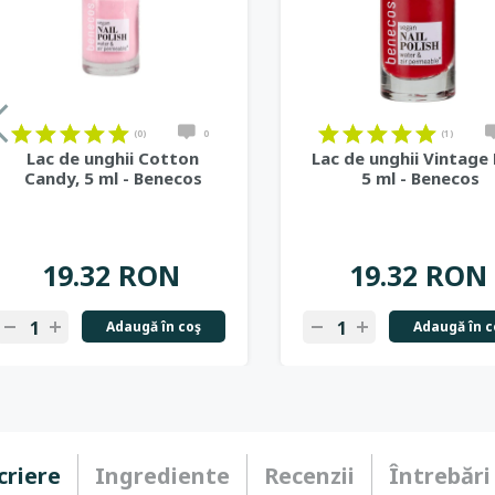
on
on
on
on
on
on
on
on
on
on
on
on
on
on
on
on
on
on
(0)
0
(1)
Lac de unghii Cotton
Lac de unghii Vintage 
Candy, 5 ml - Benecos
5 ml - Benecos
19.32 RON
19.32 RON
Adaugă în coş
Adaugă în c
-
+
-
+
criere
Ingrediente
Recenzii
Întrebări