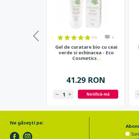
(17)
0
Gel de curatare bio cu ceai
verde si echinacea - Eco
Cosmetics
...
41.29 RON
Notifică-mă
Ne găseşti pe:
Abone
Sun