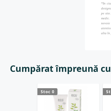
*In ciu
designu
pe site
medic. 
nevoie
atentio
alta în
Cumpărat împreună cu
Stoc 0
St