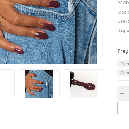
PROD
Mod 
Greut
Dispo
Preţ:
Clie
Clie