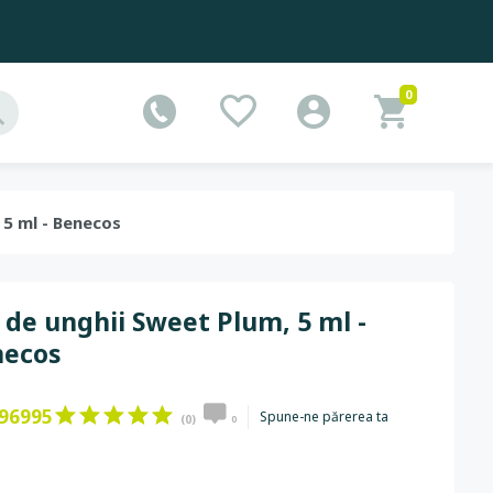
0
 5 ml - Benecos
 de unghii Sweet Plum, 5 ml -
necos
96995
Spune-ne părerea ta
(0)
0