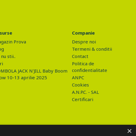
surse
Companie
gazin Prova
Despre noi
og
Termeni & conditii
nu stii..
Contact
ri
Politica de
confidentialitate
MBOLA JACK N'JILL Baby Boom
ow 10-13 aprilie 2025
ANPC
Cookies
A.N.P.C. - SAL
Certificari
×