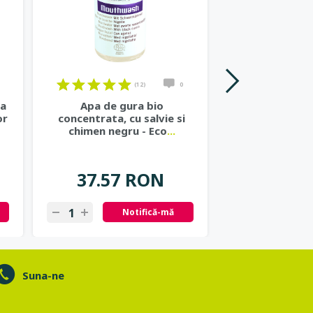
(12)
0
ta
Apa de gura bio
Sampon repar
or
concentrata, cu salvie si
mirt si gingko
chimen negru - Eco
...
Cosmet
37.57 RON
37.57
Notifică-mă
N
Suna-ne