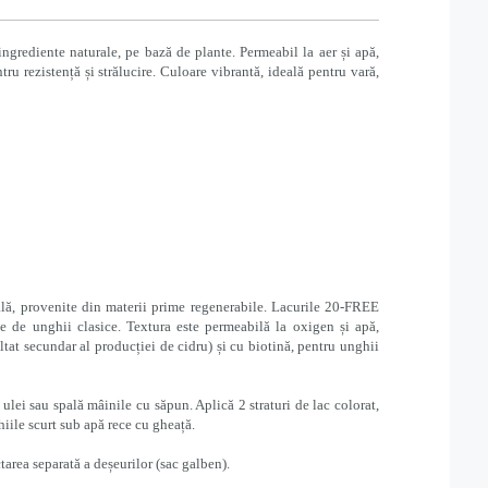
ediente naturale, pe bază de plante. Permeabil la aer și apă,
ru rezistență și strălucire. Culoare vibrantă, ideală pentru vară,
lă, provenite din materii prime regenerabile. Lacurile 20-FREE
e de unghii clasice. Textura este permeabilă la oxigen și apă,
tat secundar al producției de cidru) și cu biotină, pentru unghii
ă ulei sau spală mâinile cu săpun. Aplică 2 straturi de lac colorat,
ghiile scurt sub apă rece cu gheață.
tarea separată a deșeurilor (sac galben).