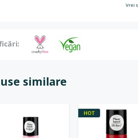
Vrei 
ficări:
use similare
HOT