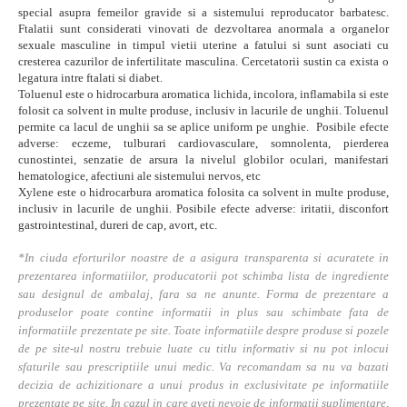
special asupra femeilor gravide si a sistemului reproducator barbatesc.
Ftalatii sunt considerati vinovati de dezvoltarea anormala a organelor
sexuale masculine in timpul vietii uterine a fatului si sunt asociati cu
cresterea cazurilor de infertilitate masculina. Cercetatorii sustin ca exista o
legatura intre ftalati si diabet.
Toluenul este o hidrocarbura aromatica lichida, incolora, inflamabila si este
folosit ca solvent in multe produse, inclusiv in lacurile de unghii. Toluenul
permite ca lacul de unghii sa se aplice uniform pe unghie. Posibile efecte
adverse: eczeme, tulburari cardiovasculare, somnolenta, pierderea
cunostintei, senzatie de arsura la nivelul globilor oculari, manifestari
hematologice, afectiuni ale sistemului nervos, etc
Xylene este o hidrocarbura aromatica folosita ca solvent in multe produse,
inclusiv in lacurile de unghii. Posibile efecte adverse: iritatii, disconfort
gastrointestinal, dureri de cap, avort, etc.
*In ciuda eforturilor noastre de a asigura transparenta si acuratete in
prezentarea informatiilor, producatorii pot schimba lista de ingrediente
sau designul de ambalaj, fara sa ne anunte. Forma de prezentare a
produselor poate contine informatii in plus sau schimbate fata de
informatiile prezentate pe site. Toate informatiile despre produse si pozele
de pe site-ul nostru trebuie luate cu titlu informativ si nu pot inlocui
sfaturile sau prescriptiile unui medic. Va recomandam sa nu va bazati
decizia de achizitionare a unui produs in exclusivitate pe informatiile
prezentate pe site. In cazul in care aveti nevoie de informatii suplimentare,