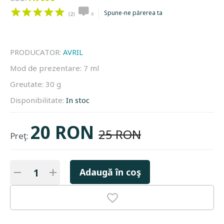
Spune-ne părerea ta
(2)
0
PRODUCATOR:
AVRIL
Mod de prezentare:
7 ml
Greutate:
30 g
Disponibilitate:
In stoc
20 RON
25 RON
Preţ:
Adaugă în coş