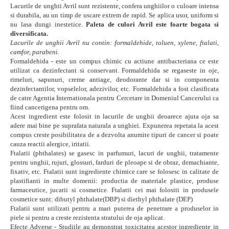
Lacurile de unghii Avril sunt rezistente, confera unghiilor o culoare intensa
si durabila, au un timp de uscare extrem de rapid. Se aplica usor, uniform si
nu lasa dungi inestetice.
Paleta de culori Avril este foarte bogata si
diversificata
.
Lacurile de unghii Avril nu contin: formaldehide, toluen, xylene, ftalati,
camfor, parabeni.
Formaldehida - este un compus chimic cu actiune antibacteriana ce este
utilizat ca dezinfectant si conservant. Formaldehida se regaseste in oje,
rimeluri, sapunuri, creme antiage, deodorante dar si in componenta
dezinfectantilor, vopselelor, adezivilor, etc. Formaldehida a fost clasificata
de catre Agentia Internationala pentru Cercetare in Domeniul Cancerului ca
fiind cancerigena pentru om.
Acest ingredient este folosit in lacurile de unghii deoarece ajuta oja sa
adere mai bine pe suprafata naturala a unghiei. Expunerea repetata la acest
compus creste posibilitatea de a dezvolta anumite tipuri de cancer si poate
cauza reactii alergice, iritatii.
Ftalatii (phthalates) se gasesc in parfumuri, lacuri de unghii, tratamente
pentru unghii, rujuri, glossuri, farduri de pleoape si de obraz, demachiante,
fixativ, etc. Ftalatii sunt ingrediente chimice care se folosesc in calitate de
plastifianti in multe domenii: productia de materiale plastice, produse
farmaceutice, jucarii si cosmetice. Ftalatii cei mai folositi in produsele
cosmetice sunt: dibutyl phthalate(DBP) si diethyl phthalate (DEP)
Ftalatii sunt utilizati pentru a mari puterea de penetrare a produselor in
piele si pentru a creste rezistenta stratului de oja aplicat.
Efecte Adverse - Studiile au demonstrat toxicitatea acestor ingrediente in