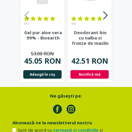
(21)
(23)
(20)
Gel pur aloe vera
Deodorant bio
De
99% - Bioearth
cu nalba si
natura
frunze de maslin
berg
- Eco Cosmetics
alco
53.00 RON
Bi
45.05 RON
42.51 RON
53.
Adaugă în coş
Notifică-mă
Adau
Ne găseşti pe:
Abonează-te la newsletterul nostru
Sunt de acord cu
termenii si conditiile
si