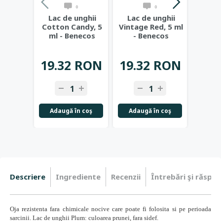
0
0
Lac de unghii
Lac de unghii
Lac 
Cotton Candy, 5
Vintage Red, 5 ml
Licor
ml - Benecos
- Benecos
B
19
19.32 RON
19.32 RON
14.
-
+
-
+
-
Adaugă în coş
Adaugă în coş
Adau
Descriere
Ingrediente
Recenzii
Întrebări şi răspun
Oja rezistenta fara chimicale nocive care poate fi folosita si pe perioada
sarcinii. Lac de unghii Plum: culoarea prunei, fara sidef.