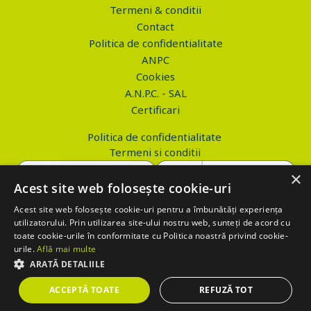
Termeni & conditii
Contact
Politica de confidentialitate
ANPC
Cookies
A.N.P.C. - SAL
Certificari
Politica de confidentialitate
Termeni si conditii
×
Acest site web folosește cookie-uri
Acest site web folosește cookie-uri pentru a îmbunătăți experiența
Copyright © 2026 PROVA.ro
utilizatorului. Prin utilizarea site-ului nostru web, sunteți de acord cu
toate cookie-urile în conformitate cu Politica noastră privind cookie-
$('.btn_gdpr').click(function() { //alert('test'); var values='';
urile.
Află mai multe
values+='action=accept-gdpr'; $.ajax({ method: "POST", url:
ARATĂ DETALIILE
"https://www.prova.ro/gdpr.php", data: values, success: function(html)
ACCEPTĂ TOATE
REFUZĂ TOT
{ if (html == 'success') { $('.box_gdpr').remove(); return false; } } });
return false; });