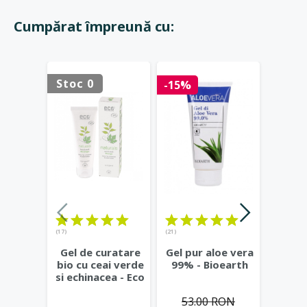
Cumpărat împreună cu:
Stoc 0
Stoc 
-15%
(17)
(21)
(23)
Gel de curatare
Gel pur aloe vera
Deod
bio cu ceai verde
99% - Bioearth
cu
si echinacea - Eco
frunz
Cosmetics
...
- Eco
53.00 RON