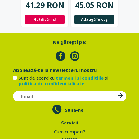
41.29 RON
45.05 RON
42.
Notifică-mă
Adaugă în coş
Not
Ne găseşti pe:
Abonează-te la newsletterul nostru
Sunt de acord cu
termenii si conditiile
si
politica de confidentialitate
Suna-ne
Servicii
Cum cumperi?