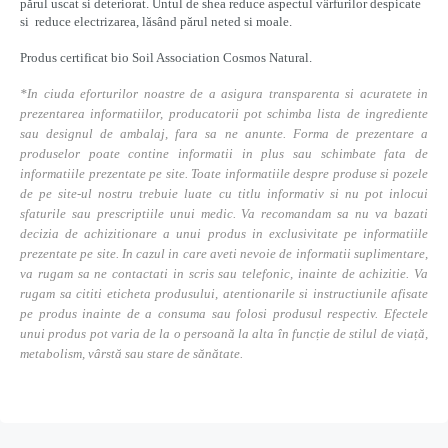
părul uscat si deteriorat. Untul de shea reduce aspectul vârfurilor despicate
si reduce electrizarea, lăsând părul neted si moale.
Produs certificat bio Soil Association Cosmos Natural.
*In ciuda eforturilor noastre de a asigura transparenta si acuratete in
prezentarea informatiilor, producatorii pot schimba lista de ingrediente
sau designul de ambalaj, fara sa ne anunte. Forma de prezentare a
produselor poate contine informatii in plus sau schimbate fata de
informatiile prezentate pe site. Toate informatiile despre produse si pozele
de pe site-ul nostru trebuie luate cu titlu informativ si nu pot inlocui
sfaturile sau prescriptiile unui medic. Va recomandam sa nu va bazati
decizia de achizitionare a unui produs in exclusivitate pe informatiile
prezentate pe site. In cazul in care aveti nevoie de informatii suplimentare,
va rugam sa ne contactati in scris sau telefonic, inainte de achizitie. Va
rugam sa cititi eticheta produsului, atentionarile si instructiunile afisate
pe produs inainte de a consuma sau folosi produsul respectiv. Efectele
unui produs pot varia de la o persoană la alta în funcție de stilul de viață,
metabolism, vârstă sau stare de sănătate.