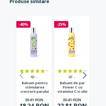
Produse similare
-40%
-25%
-25%
(1)
(0)
0
0
Balsam pentru
Balsam de par
Bals
stimularea
Power C cu
Aqua
cresterii parului
vitamina C si ulei
acid 
Hair Growth
de catina,
alo
30.41 RON
30.41 RON
30
Miracle,
...
400ml
...
18.24 RON
22.81 RON
22.