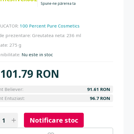
Spune-ne părerea ta
UCATOR:
100 Percent Pure Cosmetics
de prezentare:
Greutatea neta: 236 ml
ate:
275 g
nibilitate:
Nu este in stoc
101.79 RON
nt Believer:
91.61 RON
nt Entuziast:
96.7 RON
Notificare stoc