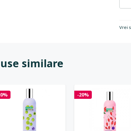
Vrei 
use similare
20%
-20%