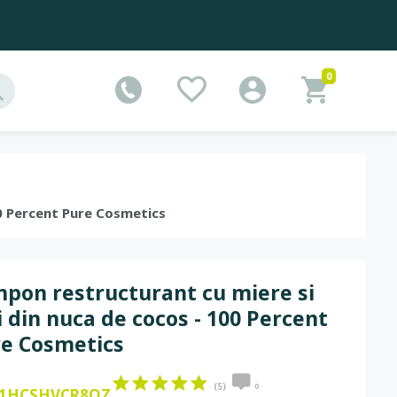
0
00 Percent Pure Cosmetics
pon restructurant cu miere si
i din nuca de cocos - 100 Percent
e Cosmetics
(5)
0
1HCSHVCR8OZ