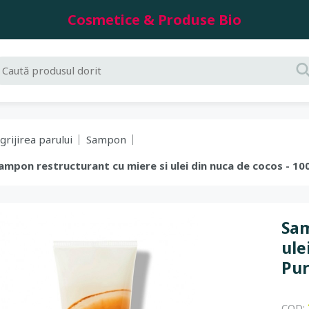
Cosmetice & Produse Bio
grijirea parului
Sampon
 Sampon restructurant cu miere si ulei din nuca de cocos - 1
Sam
ule
Pur
COD: