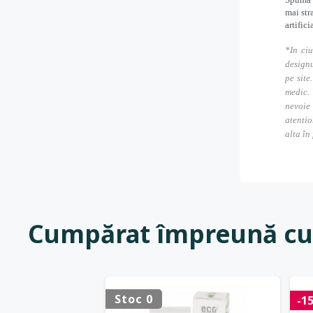
mai str
artific
*In ciu
designu
pe site
medic. 
nevoie
atentio
alta în
Cumpărat împreună cu
Stoc 0
-1