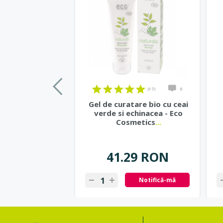
(17)
0
Gel de curatare bio cu ceai
verde si echinacea - Eco
Cosmetics
...
41.29 RON
Notifică-mă