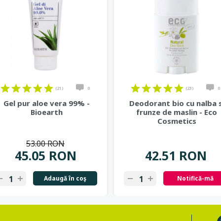
(21)
0
(23)
0
Gel pur aloe vera 99% -
Deodorant bio cu nalba s
Bioearth
frunze de maslin - Eco
Cosmetics
53.00 RON
45.05 RON
42.51 RON
Adaugă în coş
Notifică-mă