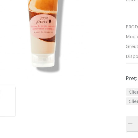
PROD
Mod 
Greut
Dispo
Preţ:
Clie
Clie