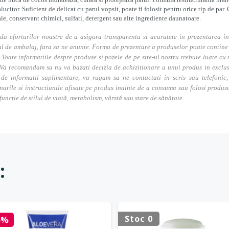
alucitor. Suficient de delicat cu parul vopsit, poate fi folosit pentru orice tip de par
iale, conservant chimici, sulfati, detergent sau alte ingrediente daunatoare.
da eforturilor noastre de a asigura transparenta si acuratete in prezentarea in
l de ambalaj, fara sa ne anunte. Forma de prezentare a produselor poate contine i
. Toate informatiile despre produse si pozele de pe site-ul nostru trebuie luate cu t
Va recomandam sa nu va bazati decizia de achizitionare a unui produs in exclusivi
 de informatii suplimentare, va rugam sa ne contactati in scris sau telefonic, 
narile si instructiunile afisate pe produs inainte de a consuma sau folosi produs
 funcție de stilul de viață, metabolism, vârstă sau stare de sănătate.
:
Stoc 0
5%