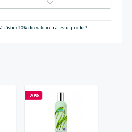
să câştigi 10% din valoarea acestui produs?
-20%
-20%