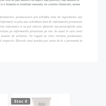
. Cu o formula in totalitate naturala, nu contine chimicale, arome
formatiilor, producatorii pot schimba lista de ingrediente sau
nformatii in plus sau schimbate fata de informatiile prezentate
itlu informativ si nu pot inlocui sfaturile sau prescriptiile unui
tate pe informatiile prezentate pe site. In cazul in care aveti
inainte de achizitie. Va rugam sa cititi eticheta produsului,
ul respectiv. Efectele unui produs pot varia de la o persoană la
Stoc 0
Stoc 0