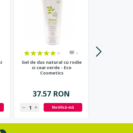
(5)
0
i
Gel de dus natural cu rodie
Lotiune de cor
si ceai verde - Eco
cu rodie si vit
Cosmetics
Cosmet
37.57 RON
42.70
Notifică-mă
N