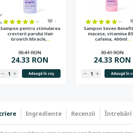
(5)
1
(1)
Sampon pentru stimularea
Sampon Seven Benefit
cresterii parului Hair
macese, vitamina B5
Growth Miracle,
...
cafeina, 400ml
...
30.41 RON
30.41 RON
24.33 RON
24.33 RON
Adaugă în coş
Adaugă în c
criere
Ingrediente
Recenzii
Întrebări
e nuca de cocos hidrateaza, curata si protejeaza parul. Formula restructuranta hrane