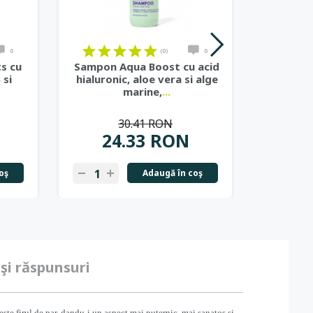
0
(0)
0
s cu
Sampon Aqua Boost cu acid
Sam
 si
hialuronic, aloe vera si alge
vitamina
marine,
...
por
30.41 RON
24.33 RON
2
oş
Adaugă în coş
 şi răspunsuri
ste firul de par, dandu-i un aspect mai puternic, mai sanatos si