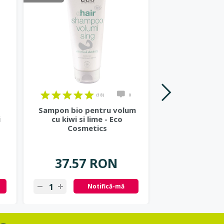
(18)
0
Sampon bio pentru volum
Sampon repar
i
cu kiwi si lime - Eco
mirt si gingko
Cosmetics
Cosmet
37.57 RON
37.57
Notifică-mă
N