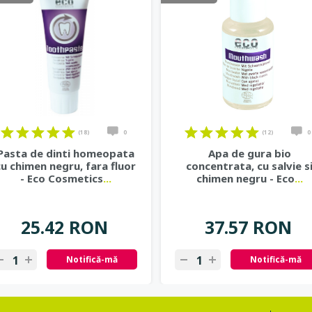
(18)
0
(12)
0
Pasta de dinti homeopata
Apa de gura bio
cu chimen negru, fara fluor
concentrata, cu salvie s
- Eco Cosmetics
...
chimen negru - Eco
...
25.42 RON
37.57 RON
Notifică-mă
Notifică-mă