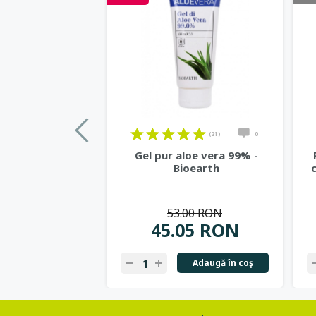
(21)
0
Gel pur aloe vera 99% -
Bioearth
53.00 RON
45.05 RON
Adaugă în coş