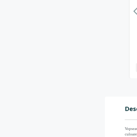
Des
Vopseau
culoare