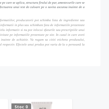
pe care se aplica, structura firului de par, amestecurile care se
fectuarea unui test de culoare pe o suvita ascunsa inainte de a
formatiilor, producatorii pot schimba lista de ingrediente sau
nformatii in plus sau schimbate fata de informatiile prezentate
itlu informativ si nu pot inlocui sfaturile sau prescriptiile unui
tate pe informatiile prezentate pe site. In cazul in care aveti
inainte de achizitie. Va rugam sa cititi eticheta produsului,
ul respectiv. Efectele unui produs pot varia de la o persoană la
Stoc 0
Stoc 0