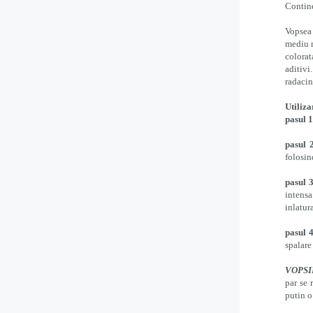
Contine
Vopsea 
mediu m
colora
aditivi
radacin
Utiliza
pasul 1
pasul 2
folosin
pasul 3
intensa
inlatur
pasul 4
spalare
VOPSI
par se 
putin o