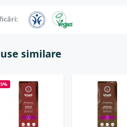
ficări:
use similare
15%