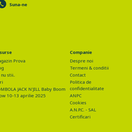
Suna-ne
surse
Companie
gazin Prova
Despre noi
og
Termeni & conditii
nu stii..
Contact
ri
Politica de
confidentialitate
MBOLA JACK N'JILL Baby Boom
ow 10-13 aprilie 2025
ANPC
Cookies
A.N.P.C. - SAL
Certificari