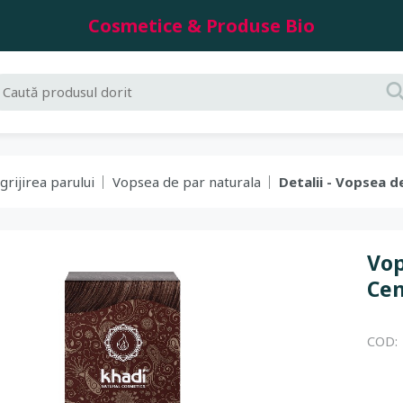
Cosmetice & Produse Bio
grijirea parului
Vopsea de par naturala
Detalii - Vopsea d
Vop
Cen
COD: