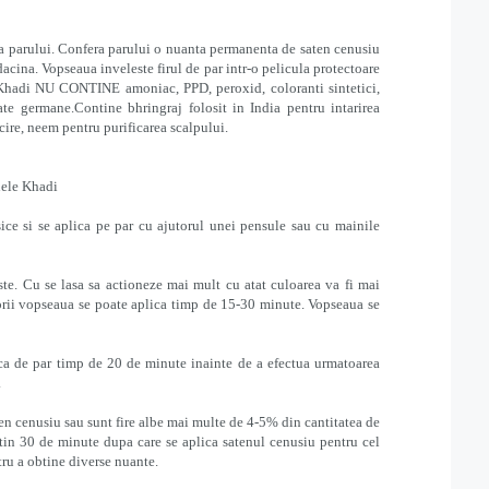
 a parului. Confera parului o nuanta permanenta de saten cenusiu
adacina. Vopseaua inveleste firul de par intr-o pelicula protectoare
Khadi NU CONTINE amoniac, PPD, peroxid, coloranti sintetici,
ate germane.Contine bhringraj folosit in India pentru intarirea
ucire, neem pentru purificarea scalpului.
nele Khadi
ce si se aplica pe par cu ajutorul unei pensule sau cu mainile
te. Cu se lasa sa actioneze mai mult cu atat culoarea va fi mai
lorii vopseaua se poate aplica timp de 15-30 minute. Vopseaua se
ca de par timp de 20 de minute inainte de a efectua urmatoarea
.
aten cenusiu sau sunt fire albe mai multe de 4-5% din cantitatea de
tin 30 de minute dupa care se aplica satenul cenusiu pentru cel
ru a obtine diverse nuante.