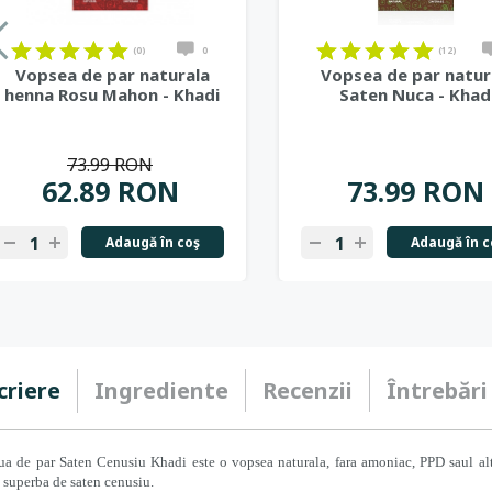
(0)
0
(12)
Vopsea de par naturala
Vopsea de par natur
henna Rosu Mahon - Khadi
Saten Nuca - Khad
73.99 RON
62.89 RON
73.99 RON
Adaugă în coş
Adaugă în c
criere
Ingrediente
Recenzii
Întrebări
a de par Saten Cenusiu Khadi este o vopsea naturala, fara amoniac, PPD saul alte 
 superba de saten cenusiu.