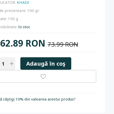
UCATOR:
KHADI
de prezentare:
100 gr
ate:
150 g
nibilitate:
In stoc
62.89 RON
73.99 RON
Adaugă în coş
să câştigi 10% din valoarea acestui produs?