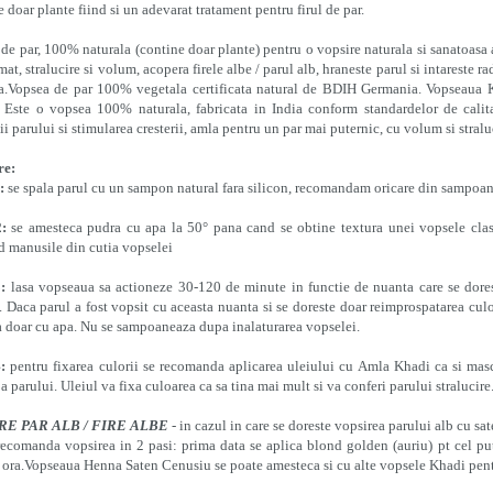
 doar plante fiind si un adevarat tratament pentru firul de par.
de par, 100% naturala (contine doar plante) pentru o vopsire naturala si sanatoasa
at, stralucire si volum, acopera firele albe / parul alb, hraneste parul si intareste r
ta.Vopsea de par 100% vegetala certificata natural de BDIH Germania. Vopseaua 
. Este o vopsea 100% naturala, fabricata in India conform standardelor de calit
ii parului si stimularea cresterii, amla pentru un par mai puternic, cu volum si stral
re:
:
se spala parul cu un sampon natural fara silicon, recomandam oricare din sampoa
:
se amesteca pudra cu apa la 50° pana cand se obtine textura unei vopsele clasi
d manusile din cutia vopselei
:
lasa vopseaua sa actioneze 30-120 de minute in functie de nuanta care se dores
. Daca parul a fost vopsit cu aceasta nuanta si se doreste doar reimprospatarea cu
a doar cu apa. Nu se sampoaneaza dupa inalaturarea vopselei.
:
pentru fixarea culorii se recomanda aplicarea uleiului cu Amla Khadi ca si mas
 a parului. Uleiul va fixa culoarea ca sa tina mai mult si va conferi parului stralucire
RE PAR ALB / FIRE ALBE
- in cazul in care se doreste vopsirea parului alb cu s
recomanda vopsirea in 2 pasi: prima data se aplica blond golden (auriu) pt cel pu
 ora.Vopseaua Henna Saten Cenusiu se poate amesteca si cu alte vopsele Khadi pent