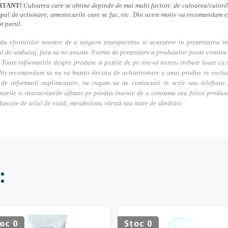
RTANT!
Culoarea care se obtine depinde de mai multi factori: de culoarea/culorile 
mpul de actionare, amestecurile care se fac, etc. Din acest motiv va recomandam e
ot parul.
da eforturilor noastre de a asigura transparenta si acuratete in prezentarea in
l de ambalaj, fara sa ne anunte. Forma de prezentare a produselor poate contine i
. Toate informatiile despre produse si pozele de pe site-ul nostru trebuie luate cu t
Va recomandam sa nu va bazati decizia de achizitionare a unui produs in exclusivi
 de informatii suplimentare, va rugam sa ne contactati in scris sau telefonic, 
narile si instructiunile afisate pe produs inainte de a consuma sau folosi produs
 funcție de stilul de viață, metabolism, vârstă sau stare de sănătate.
:
oc 0
Stoc 0