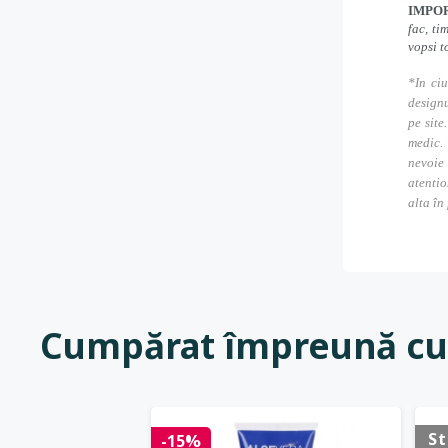
IMPO
fac, ti
vopsi t
*In ciu
designu
pe site
medic. 
nevoie
atentio
alta în
Cumpărat împreună cu
St
-15%