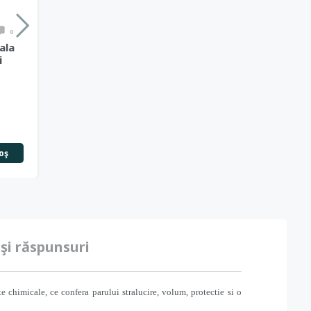
0
ala
i
oş
 şi răspunsuri
chimicale, ce confera parului stralucire, volum, protectie si o