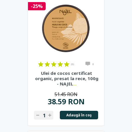
-25%
(0)
0
Ulei de cocos certificat
organic, presat la rece, 100g
- NAJEL
...
51.45 RON
38.59 RON
Adaugă în coş