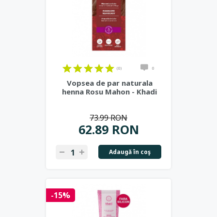
(0)
0
Vopsea de par naturala
henna Rosu Mahon - Khadi
73.99 RON
62.89 RON
Adaugă în coş
-15%