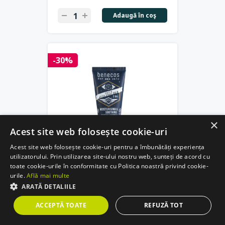
Adaugă în coş
-30%
×
Acest site web folosește cookie-uri
Acest site web folosește cookie-uri pentru a îmbunătăți experiența
utilizatorului. Prin utilizarea site-ului nostru web, sunteți de acord cu
(0)
0
toate cookie-urile în conformitate cu Politica noastră privind cookie-
Balsam after-shave bio,
urile.
Află mai multe
hidratant si calmant, 50ml -
ARATĂ DETALIILE
Benecos
ACCEPTĂ TOATE
REFUZĂ TOT
34.57 RON
24.20 RON