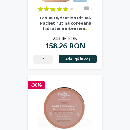
(0)
0
EcoBe Hydration Ritual-
Pachet rutina coreeana
hidratare intensiva
...
243.48 RON
158.26 RON
Adaugă în coş
-30%