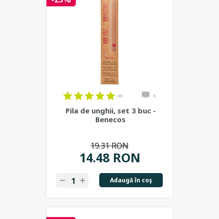
(0)
0
Pila de unghii, set 3 buc -
Benecos
19.31 RON
14.48 RON
Adaugă în coş