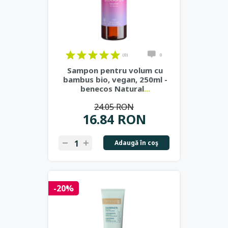
(0)
0
Sampon pentru volum cu
bambus bio, vegan, 250ml -
benecos Natural
...
24.05 RON
16.84 RON
Adaugă în coş
-20%