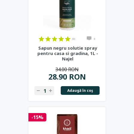
(0)
0
Sapun negru solutie spray
pentru casa si gradina, 1L -
Najel
34.00 RON
28.90 RON
Adaugă în coş
-15%