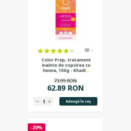
(0)
0
Color Prep, tratament
inainte de vopsirea cu
henna, 100g - Khadi
...
73.99 RON
62.89 RON
Adaugă în coş
-20%