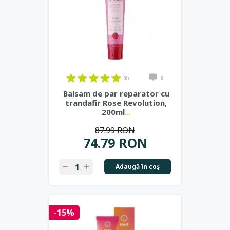
(0)
0
Balsam de par reparator cu
trandafir Rose Revolution,
200ml
...
87.99 RON
74.79 RON
Adaugă în coş
-15%