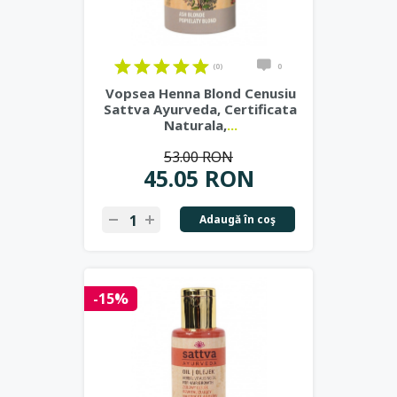
(0)
0
Vopsea Henna Blond Cenusiu
Sattva Ayurveda, Certificata
Naturala,
...
53.00 RON
45.05 RON
Adaugă în coş
-15%