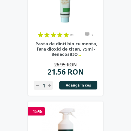
(0)
0
Pasta de dinti bio cu menta,
fara dioxid de titan, 75ml -
BenecosBIO
...
26.95 RON
21.56 RON
Adaugă în coş
-15%