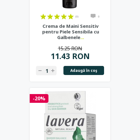
(0)
0
Crema de Maini Sensitiv
pentru Piele Sensibila cu
Galbenele
...
15.25 RON
11.43 RON
Adaugă în coş
-20%