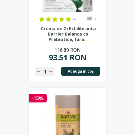
(0)
0
Crema de Zi Echilibranta
Barrier Balance cu
Prebiotice, fara
...
116.89 RON
93.51 RON
Adaugă în coş
-15%