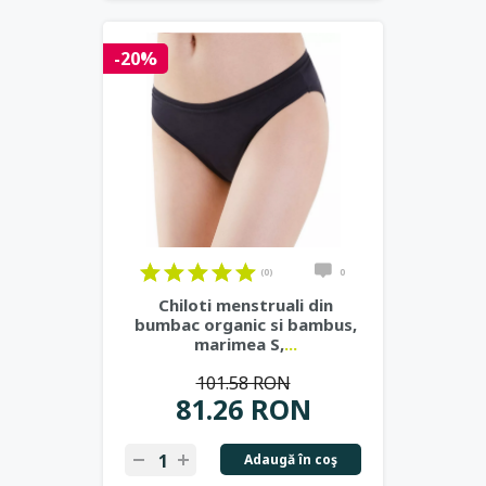
-20%
(0)
0
Chiloti menstruali din
bumbac organic si bambus,
marimea S,
...
101.58 RON
81.26 RON
Adaugă în coş