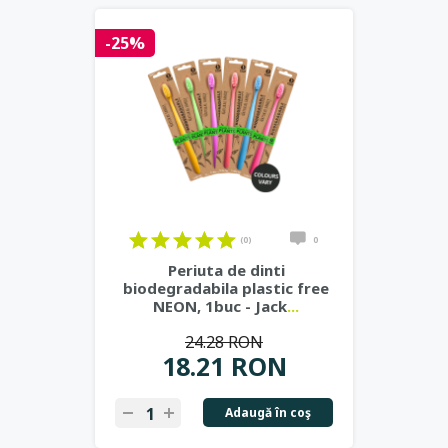
-25%
(0)
0
Periuta de dinti
biodegradabila plastic free
NEON, 1buc - Jack
...
24.28 RON
18.21 RON
Adaugă în coş