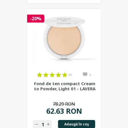
-20%
(0)
0
Fond de ten compact Cream
to Powder, Light 01 - LAVERA
78.29 RON
62.63 RON
Adaugă în coş