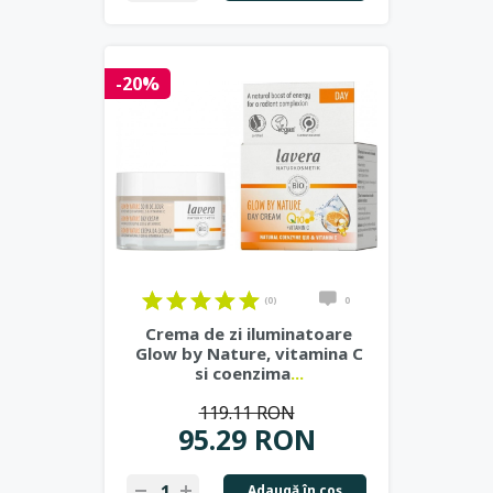
-20%
(0)
0
Crema de zi iluminatoare
Glow by Nature, vitamina C
si coenzima
...
119.11 RON
95.29 RON
Adaugă în coş