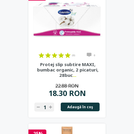
(0)
0
Protej slip subtire MAXI,
bumbac organic, 2 picaturi,
28buc
...
22.88 RON
18.30 RON
Adaugă în coş
-25%