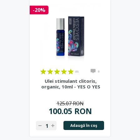
-20%
(0)
0
Ulei stimulant clitoris,
organic, 10ml - YES O YES
125.07 RON
100.05 RON
Adaugă în coş