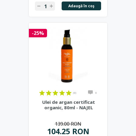
Adaugă în coş
-25%
(0)
0
Ulei de argan certificat
organic, 80ml - NAJEL
139.00 RON
104.25 RON