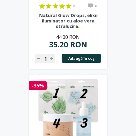
(0)
0
Natural Glow Drops, elixir
iluminator cu aloe vera,
stralucire
...
44.00 RON
35.20 RON
Adaugă în coş
-35%