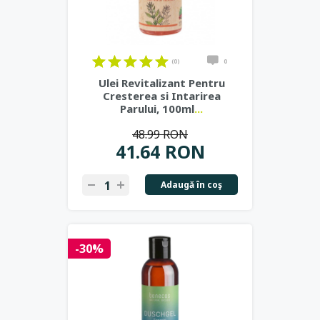
(0)
0
Ulei Revitalizant Pentru
Cresterea si Intarirea
Parului, 100ml
...
48.99 RON
41.64 RON
Adaugă în coş
-30%