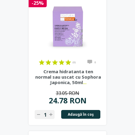
-25%
(0)
0
Crema hidratanta ten
normal sau uscat cu Sophora
Japonica, 50ml
...
33.05 RON
24.78 RON
Adaugă în coş