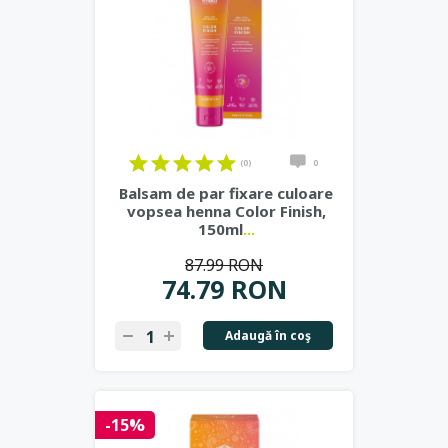
(0)
0
Balsam de par fixare culoare
vopsea henna Color Finish,
150ml
...
87.99 RON
74.79 RON
Adaugă în coş
-15%