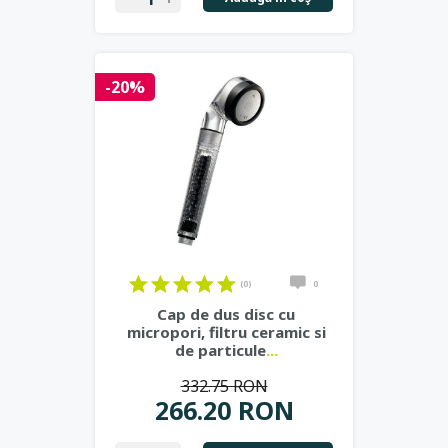
-20%
(0)
0
Cap de dus disc cu
micropori, filtru ceramic si
de particule
...
332.75 RON
266.20 RON