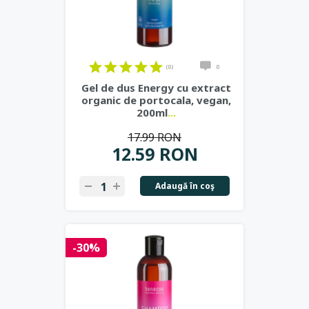
(0)
0
Gel de dus Energy cu extract
organic de portocala, vegan,
200ml
...
17.99 RON
12.59 RON
Adaugă în coş
-30%