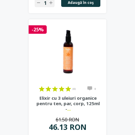
Adaugă în coş
-25%
(0)
0
Elixir cu 3 uleiuri organice
pentru ten, par, corp, 125ml
-
...
61.50 RON
46.13 RON