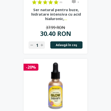
(0)
0
Ser natural pentru buze,
hidratare intensiva cu acid
hialuronic,
...
37.99 RON
30.40 RON
Adaugă în coş
-20%