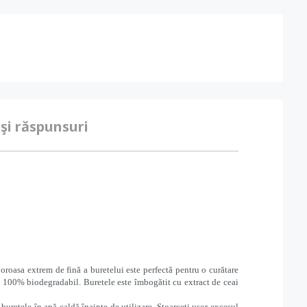
 şi răspunsuri
poroasa extrem de fină a buretelui este perfectă pentru o curătare
i 100% biodegradabil. Buretele este îmbogătit cu extract de ceai
buretele în apă caldă înainte de utilizare. Stoarceti usor excesul