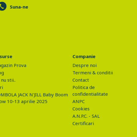
Suna-ne
surse
Companie
gazin Prova
Despre noi
og
Termeni & conditii
nu stii..
Contact
ri
Politica de
confidentialitate
MBOLA JACK N'JILL Baby Boom
ow 10-13 aprilie 2025
ANPC
Cookies
A.N.P.C. - SAL
Certificari