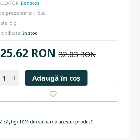
UCATOR:
Benecos
de prezentare:
1 buc
ate:
5 g
nibilitate:
In stoc
25.62 RON
32.03 RON
Adaugă în coş
să câştigi 10% din valoarea acestui produs?