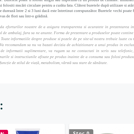
si folositi mscări circulare pentru a curăta fata. Clătest buretele după utilizare si atâr
e durează între 2 si 3 luni dacă este întretinut corespunzător. Buretele vechi poate f
 vas de flori sau într-o grădină.
da eforturilor noastre de a asigura transparenta si acuratete in prezentarea in
l de ambalaj, fara sa ne anunte. Forma de prezentare a produselor poate contine i
. Toate informatiile despre produse si pozele de pe site-ul nostru trebuie luate cu t
Va recomandam sa nu va bazati decizia de achizitionare a unui produs in exclusivi
 de informatii suplimentare, va rugam sa ne contactati in scris sau telefonic, 
narile si instructiunile afisate pe produs inainte de a consuma sau folosi produs
 funcție de stilul de viață, metabolism, vârstă sau stare de sănătate.
:
Stoc 0