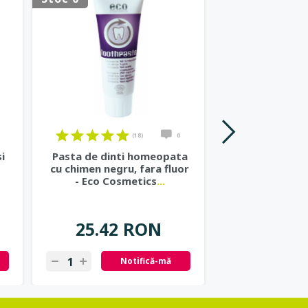
(18)
0
i
Pasta de dinti homeopata
Apa de g
cu chimen negru, fara fluor
concentrata, 
- Eco Cosmetics
...
chimen negr
25.42 RON
37.57
Notifică-mă
N