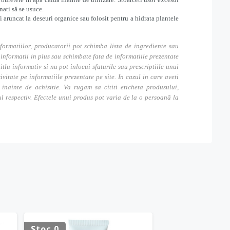
nati să se usuce.
i aruncat la deseuri organice sau folosit pentru a hidrata plantele
formatiilor, producatorii pot schimba lista de ingrediente sau
nformatii in plus sau schimbate fata de informatiile prezentate
itlu informativ si nu pot inlocui sfaturile sau prescriptiile unui
tate pe informatiile prezentate pe site. In cazul in care aveti
inainte de achizitie. Va rugam sa cititi eticheta produsului,
ul respectiv. Efectele unui produs pot varia de la o persoană la
Stoc 0
Stoc 0