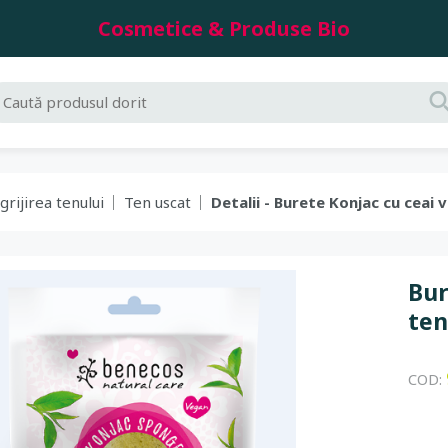
Cosmetice & Produse Bio
grijirea tenului
Ten uscat
Detalii - Burete Konjac cu ceai
Bur
ten
COD: