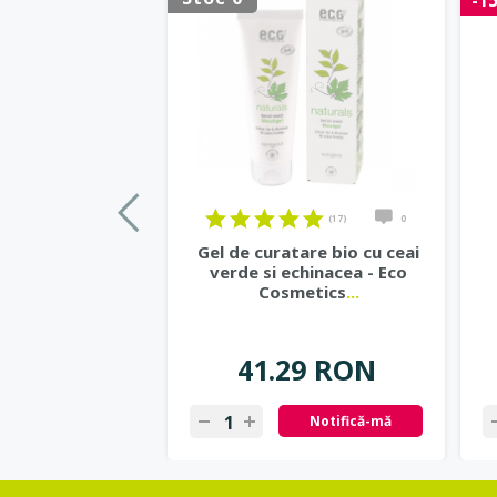
-1
(17)
0
Gel de curatare bio cu ceai
verde si echinacea - Eco
Cosmetics
...
41.29 RON
Notifică-mă