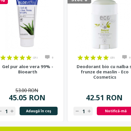
5%
(21)
0
(23)
0
Gel pur aloe vera 99% -
Deodorant bio cu nalba s
Bioearth
frunze de maslin - Eco
Cosmetics
53.00 RON
45.05 RON
42.51 RON
Adaugă în coş
Notifică-mă