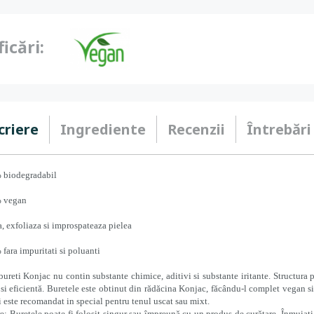
ficări:
criere
Ingrediente
Recenzii
Întrebări
 biodegradabil
 vegan
a, exfoliaza si improspateaza pielea
fara impuritati si poluanti
bureti Konjac nu contin substante chimice, aditivi si substante iritante. Structura 
si eficientă. Buretele este obtinut din rădăcina Konjac, făcându-l complet vegan s
i este recomandat in special pentru tenul uscat sau mixt.
e: Buretele poate fi folosit singur sau împreună cu un produs de curătare. Înmuiati 