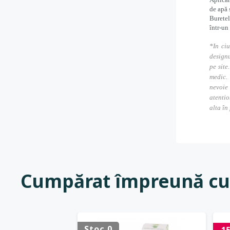
de apă 
Buretel
într-un
*In ciu
designu
pe site
medic. 
nevoie
atentio
alta în
Cumpărat împreună cu
Stoc 0