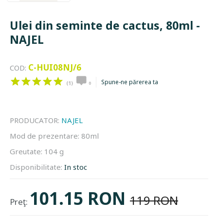
Ulei din seminte de cactus, 80ml -
NAJEL
C-HUI08NJ/6
COD:
Spune-ne părerea ta
(1)
0
PRODUCATOR:
NAJEL
Mod de prezentare:
80ml
Greutate:
104 g
Disponibilitate:
In stoc
101.15 RON
119 RON
Preţ: