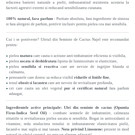
refacerea barierei naturale a pielii, imbunatatind rezistenta acesteia la
factorii agresivi externi si reducand sensibilizarea cutanata.
100% natural, fara parfum
- Puritate absoluta, fara ingrediente de sinteza
si fara alergeni de parfum, potrivit inclusiv pentru pielea cea mai sensibila.
Cui i se potriveste? Uleiul din Seminte de Cactus Najel este recomandat
pentru:
pielea
matura
care cauta o actiune anti-imbatranire eficienta si vizibila,
pielea
uscata si deshidratata
lipsita de luminozitate si elasticitate,
pielea
sensibila si reactiva
care are nevoie de ingrijire blanda si
calmanta,
persoanele care doresc sa reduca vizibil
ridurile si liniile fine
,
tenul
obosit si lacustru
care are nevoie de revitalizare profunda,
cei care cauta un ulei vegetal
pur si certificat natural
fara parfum
adaugat,
Ingredientele active principale:
Ulei din seminte de cactus (Opuntia
Ficus-Indica Seed Oil)
- combate semnele de imbatranire, calmeaza
iritatiile si revitalizeaza pielea uscata si sensibila. Bogat in antioxidanti si
vitamine, reda stralucirea tenului si imbunatateste elasticitatea pielii,
facand-o mai supla si mai tanara.
Nota privind Limonene:
prezent in mod
natural in uleiul vegetal, nu este un alergen adaugat!