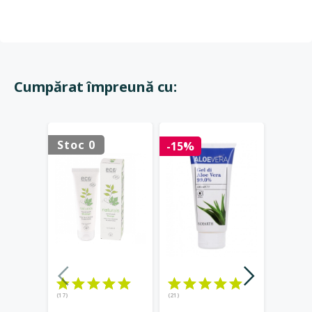
Cumpărat împreună cu:
Stoc 0
Stoc 
-15%
(17)
(21)
(23)