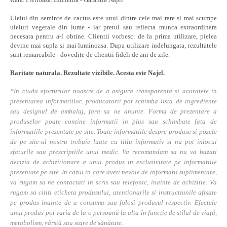
Uleiul din seminte de cactus este unul dintre cele mai rare si mai scumpe
uleiuri vegetale din lume - iar pretul sau reflecta munca extraordinara
necesara pentru a-l obtine. Clientii vorbesc: de la prima utilizare, pielea
devine mai supla si mai luminoasa. Dupa utilizare indelungata, rezultatele
sunt remarcabile - dovedite de clientii fideli de ani de zile.
Raritate naturala. Rezultate vizibile. Acesta este Najel.
*In ciuda eforturilor noastre de a asigura transparenta si acuratete in
prezentarea informatiilor, producatorii pot schimba lista de ingrediente
sau designul de ambalaj, fara sa ne anunte. Forma de prezentare a
produselor poate contine informatii in plus sau schimbate fata de
informatiile prezentate pe site. Toate informatiile despre produse si pozele
de pe site-ul nostru trebuie luate cu titlu informativ si nu pot inlocui
sfaturile sau prescriptiile unui medic. Va recomandam sa nu va bazati
decizia de achizitionare a unui produs in exclusivitate pe informatiile
prezentate pe site. In cazul in care aveti nevoie de informatii suplimentare,
va rugam sa ne contactati in scris sau telefonic, inainte de achizitie. Va
rugam sa cititi eticheta produsului, atentionarile si instructiunile afisate
pe produs inainte de a consuma sau folosi produsul respectiv. Efectele
unui produs pot varia de la o persoană la alta în funcție de stilul de viață,
metabolism, vârstă sau stare de sănătate.