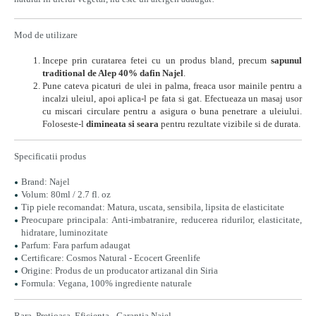
Mod de utilizare
Incepe prin curatarea fetei cu un produs bland, precum
sapunul
traditional de Alep 40% dafin Najel
.
Pune cateva picaturi de ulei in palma, freaca usor mainile pentru a
incalzi uleiul, apoi aplica-l pe fata si gat. Efectueaza un masaj usor
cu miscari circulare pentru a asigura o buna penetrare a uleiului.
Foloseste-l
dimineata si seara
pentru rezultate vizibile si de durata.
Specificatii produs
Brand: Najel
Volum: 80ml / 2.7 fl. oz
Tip piele recomandat: Matura, uscata, sensibila, lipsita de elasticitate
Preocupare principala: Anti-imbatranire, reducerea ridurilor, elasticitate,
hidratare, luminozitate
Parfum: Fara parfum adaugat
Certificare: Cosmos Natural - Ecocert Greenlife
Origine: Produs de un producator artizanal din Siria
Formula: Vegana, 100% ingrediente naturale
Rara. Pretioasa. Eficienta - Garantia Najel