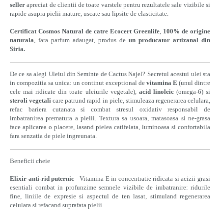
seller
apreciat de clientii de toate varstele pentru rezultatele sale vizibile si
rapide asupra pielii mature, uscate sau lipsite de elasticitate.
Certificat Cosmos Natural de catre Ecocert Greenlife
,
100% de origine
naturala
, fara parfum adaugat, produs de
un producator artizanal din
Siria.
De ce sa alegi Uleiul din Seminte de Cactus Najel? Secretul acestui ulei sta
in compozitia sa unica: un continut exceptional de
vitamina E
(unul dintre
cele mai ridicate din toate uleiurile vegetale),
acid linoleic
(omega-6) si
steroli vegetali
care patrund rapid in piele, stimuleaza regenerarea celulara,
refac bariera cutanata si combat stresul oxidativ responsabil de
imbatranirea prematura a pielii. Textura sa usoara, matasoasa si ne-grasa
face aplicarea o placere, lasand pielea catifelata, luminoasa si confortabila
fara senzatia de piele ingreunata.
Beneficii cheie
Elixir anti-rid puternic
- Vitamina E in concentratie ridicata si acizii grasi
esentiali combat in profunzime semnele vizibile de imbatranire: ridurile
fine, liniile de expresie si aspectul de ten lasat, stimuland regenerarea
celulara si refacand suprafata pielii.