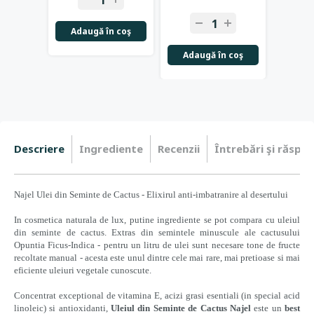
Adaugă în coş
Adaugă în coş
Adau
Descriere
Ingrediente
Recenzii
Întrebări şi răspun
Najel Ulei din Seminte de Cactus - Elixirul anti-imbatranire al desertului
In cosmetica naturala de lux, putine ingrediente se pot compara cu uleiul
din seminte de cactus. Extras din semintele minuscule ale cactusului
Opuntia Ficus-Indica - pentru un litru de ulei sunt necesare tone de fructe
recoltate manual - acesta este unul dintre cele mai rare, mai pretioase si mai
eficiente uleiuri vegetale cunoscute.
Concentrat exceptional de vitamina E, acizi grasi esentiali (in special acid
linoleic) si antioxidanti,
Uleiul din Seminte de Cactus Najel
este un
best