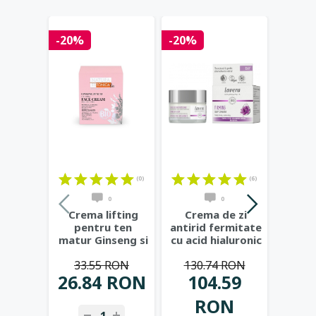
-20%
-20%
-20%
(0)
(6)
0
0
Crema lifting
Crema de zi
Cr
pentru ten
antirid fermitate
noap
matur Ginseng si
cu acid hialuronic
fer
Acai, 50ml -
si bakuchiol,
...
acid h
33.55 RON
130.74 RON
139
Natura
...
bak
26.84 RON
104.59
1
RON