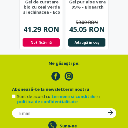
Gel de curatare
Gel pur aloe vera
Deod
bio cu ceai verde
99% - Bioearth
cu
si echinacea - Eco
frunz
Cosmetics
...
- Eco
53.00 RON
41.29 RON
45.05 RON
42.
Notifică-mă
Adaugă în coş
Not
Ne găseşti pe:
Abonează-te la newsletterul nostru
Sunt de acord cu
termenii si conditiile
si
politica de confidentialitate
Suna-ne