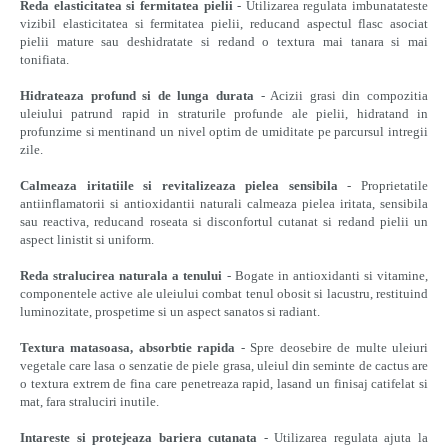
Reda elasticitatea si fermitatea pielii
- Utilizarea regulata imbunatateste
vizibil elasticitatea si fermitatea pielii, reducand aspectul flasc asociat
pielii mature sau deshidratate si redand o textura mai tanara si mai
tonifiata.
Hidrateaza profund si de lunga durata
- Acizii grasi din compozitia
uleiului patrund rapid in straturile profunde ale pielii, hidratand in
profunzime si mentinand un nivel optim de umiditate pe parcursul intregii
zile.
Calmeaza iritatiile si revitalizeaza pielea sensibila
- Proprietatile
antiinflamatorii si antioxidantii naturali calmeaza pielea iritata, sensibila
sau reactiva, reducand roseata si disconfortul cutanat si redand pielii un
aspect linistit si uniform.
Reda stralucirea naturala a tenului
- Bogate in antioxidanti si vitamine,
componentele active ale uleiului combat tenul obosit si lacustru, restituind
luminozitate, prospetime si un aspect sanatos si radiant.
Textura matasoasa, absorbtie rapida
- Spre deosebire de multe uleiuri
vegetale care lasa o senzatie de piele grasa, uleiul din seminte de cactus are
o textura extrem de fina care penetreaza rapid, lasand un finisaj catifelat si
mat, fara straluciri inutile.
Intareste si protejeaza bariera cutanata
- Utilizarea regulata ajuta la