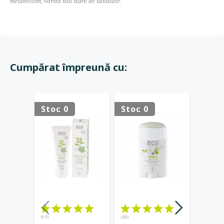
metabolism, vârstă sau stare de sănătate.
Cumpărat împreună cu:
Stoc 0
Stoc 0
Stoc 
(17)
(23)