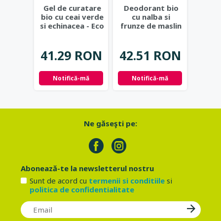
Ge
Gel de curatare
Deodorant bio
natur
bio cu ceai verde
cu nalba si
si c
si echinacea - Eco
frunze de maslin
Eco 
Cosmetics
...
- Eco Cosmetics
37.
41.29 RON
42.51 RON
Not
Notifică-mă
Notifică-mă
Ne găseşti pe:
Abonează-te la newsletterul nostru
Sunt de acord cu
termenii si conditiile
si
politica de confidentialitate