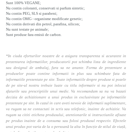
Sunt 100% VEGANE;
Nu contin coloranti, conservati si parfum sintetic;
Nu contin PEG, SLS si parabeni;
Nu contin OMG - organisme modificate genetic;
Nu contin derivati din petrol, parafina, silicon;
Nu sunt testate pe animale;
Sunt produse fara emisii de carbon.
*In ciuda eforturilor noastre de a asigura transparenta si acuratete in
prezentarea informatiilor, producatorii pot schimba lista de ingrediente
sau designul de ambalaj, fara sa ne anunte. Forma de prezentare a
produselor poate contine informatii in plus sau schimbate fata de
informatiile prezentate pe site. Toate informatiile despre produse si pozele
de pe site-ul nostru trebuie luate cu titlu informativ si nu pot inlocui
sfaturile sau prescriptiile unui medic. Va recomandam sa nu va bazati
decizia de achizitionare a unui produs in exclusivitate pe informatiile
prezentate pe site. In cazul in care aveti nevoie de informatii suplimentare,
va rugam sa ne contactati in scris sau telefonic, inainte de achizitie. Va
rugam sa cititi eticheta produsului, atentionarile si instructiunile afisate
pe produs inainte de a consuma sau folosi produsul respectiv. Efectele
unui produs pot varia de la o persoană la alta în funcție de stilul de viață,