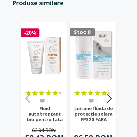
Produse similare
Stoc 0
Stoc 
-20%
(8)
(0)
0
0
Fluid
Lotiune fluida de
Lapt
autobronzant
protectie solara
bio p
bio pentru fata
FPS20 FARA
sensi
si corp cu rodie
PARFUM, 100 ml
...
de 
63.04 RON
si extract
...