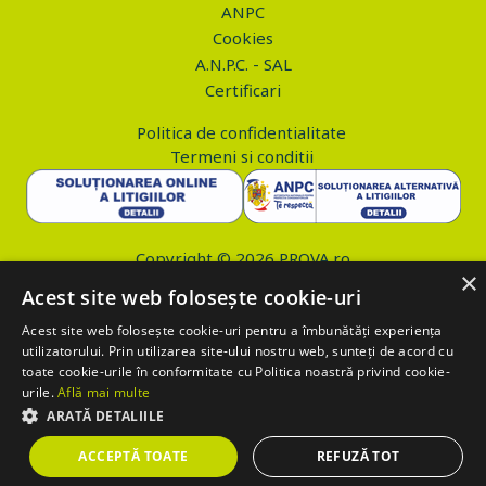
ANPC
Cookies
A.N.P.C. - SAL
Certificari
Politica de confidentialitate
Termeni si conditii
Copyright © 2026 PROVA.ro
×
Acest site web folosește cookie-uri
$('.btn_gdpr').click(function() { //alert('test'); var values='';
values+='action=accept-gdpr'; $.ajax({ method: "POST", url:
Acest site web folosește cookie-uri pentru a îmbunătăți experiența
utilizatorului. Prin utilizarea site-ului nostru web, sunteți de acord cu
"https://www.prova.ro/gdpr.php", data: values, success: function(html)
toate cookie-urile în conformitate cu Politica noastră privind cookie-
{ if (html == 'success') { $('.box_gdpr').remove(); return false; } } });
urile.
Află mai multe
return false; });
ARATĂ DETALIILE
ACCEPTĂ TOATE
REFUZĂ TOT