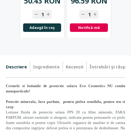
50.43 RON
96.59 RON
81.
Adaugă în coş
Notifică-mă
Not
Descriere
Ingrediente
Recenzii
Întrebări şi răspun
Cremele si lotiunile de protectie solara Eco Cosmetics NU contin
nanoparticule!
Potectie minerala, fara parfum, pentru pielea sensibila, pentru ten si
corp
Lotiune fluida de protectie solara FPS 20 cu filtre minerale, FARA
PARFUM, uleiuri esentiale si alergeni, indicata pentru persoanele cu piele
foarte sensibila si pentru copii. Uleiurile organice de masline si de catina
din compozitie ingrijesc delicat pielea si o protejeaza de deshidratare. Nu