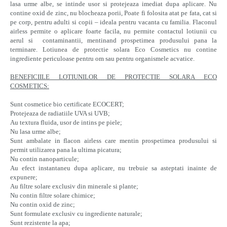
lasa urme albe, se intinde usor si protejeaza imediat dupa aplicare. Nu
contine oxid de zinc, nu blocheaza porii, Poate fi folosita atat pe fata, cat si
pe corp, pentru adulti si copii – ideala pentru vacanta cu familia. Flaconul
airless permite o aplicare foarte facila, nu permite contactul lotiunii cu
aerul si contaminantii, mentinand prospetimea produsului pana la
terminare. Lotiunea de protectie solara Eco Cosmetics nu contine
ingrediente periculoase pentru om sau pentru organismele acvatice.
BENEFICIILE LOTIUNILOR DE PROTECTIE SOLARA ECO
COSMETICS:
Sunt cosmetice bio certificate ECOCERT;
Protejeaza de radiatiile UVA si UVB;
Au textura fluida, usor de intins pe piele;
Nu lasa urme albe;
Sunt ambalate in flacon airless care mentin prospetimea produsului si
permit utilizarea pana la ultima picatura;
Nu contin nanoparticule;
Au efect instantaneu dupa aplicare, nu trebuie sa asteptati inainte de
expunere;
Au filtre solare exclusiv din minerale si plante;
Nu contin filtre solare chimice;
Nu contin oxid de zinc;
Sunt formulate exclusiv cu ingrediente naturale;
Sunt rezistente la apa;