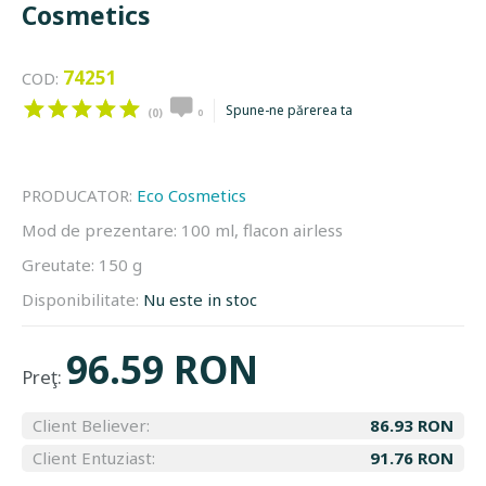
Cosmetics
74251
COD:
Spune-ne părerea ta
(0)
0
PRODUCATOR:
Eco Cosmetics
Mod de prezentare:
100 ml, flacon airless
Greutate:
150 g
Disponibilitate:
Nu este in stoc
96.59 RON
Preţ:
Client Believer:
86.93 RON
Client Entuziast:
91.76 RON