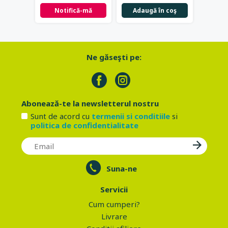
Notifică-mă
Adaugă în coş
Not
Ne găseşti pe:
Abonează-te la newsletterul nostru
Sunt de acord cu
termenii si conditiile
si
politica de confidentialitate
Suna-ne
Servicii
Cum cumperi?
Livrare