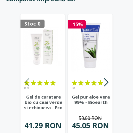
Stoc 0
Stoc 
-15%
(17)
(21)
(23)
Gel de curatare
Gel pur aloe vera
Deod
bio cu ceai verde
99% - Bioearth
cu
si echinacea - Eco
frunz
Cosmetics
...
- Eco
53.00 RON
41.29 RON
45.05 RON
42.