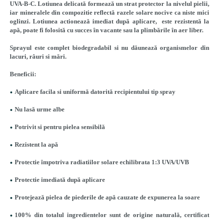
UVA-B-C. Lotiunea delicată formează un strat protector la nivelul pielii,
iar mineralele din compozitie reflectă razele solare nocive ca niste mici
oglinzi. Lotiunea actionează imediat după aplicare, este rezistentă la
apă, poate fi folosită cu succes în vacante sau la plimbările în aer liber.
Sprayul este complet biodegradabil si nu dăunează organismelor din
lacuri, râuri si mări.
Beneficii:
Aplicare facila si uniformă datorită recipientului tip spray
Nu lasă urme albe
Potrivit si pentru pielea sensibilă
Rezistent la apă
Protectie împotriva radiatiilor solare echilibrata 1:3 UVA/UVB
Protectie imediată după aplicare
Protejează pielea de piederile de apă cauzate de expunerea la soare
100% din totalul ingredientelor sunt de origine naturală, certificat