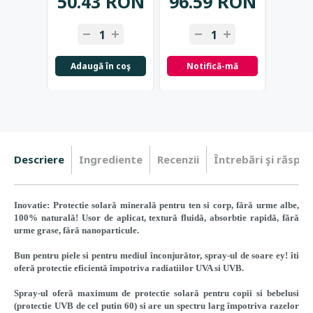
50.43 RON
96.59 RON
81.
Adaugă în coş
Notifică-mă
Not
Descriere
Ingrediente
Recenzii
Întrebări şi răspun
Inovatie: Protectie solară minerală pentru ten si corp, fără urme albe,
100% naturală! Usor de aplicat, textură fluidă, absorbtie rapidă, fără
urme grase, fără nanoparticule.
Bun pentru piele si pentru mediul înconjurător, spray-ul de soare ey! îti
oferă protectie eficientă împotriva radiatiilor UVA si UVB.
Spray-ul oferă maximum de protectie solară pentru copii si bebelusi
(protectie UVB de cel putin 60) si are un spectru larg împotriva razelor