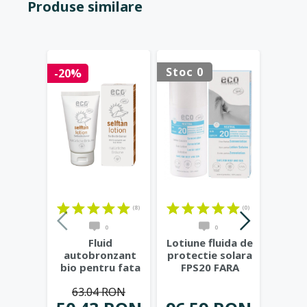
Produse similare
Stoc 0
Stoc 
-20%
(8)
(0)
0
0
Fluid
Lotiune fluida de
Lapt
autobronzant
protectie solara
bio p
bio pentru fata
FPS20 FARA
sensi
si corp cu rodie
PARFUM, 100 ml
...
de 
63.04 RON
si extract
...