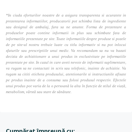
*In ciuda eforturilor noastre de a asigura transparenta si acuratete in
prezentarea informatiilor, producatorii pot schimba lista de ingrediente
sau designul de ambalaj, fara sa ne anunte. Forma de prezentare a
produselor poate contine informatii in plus sau schimbate fata de
informatiile prezentate pe site. Toate informatiile despre produse si pozele
de pe site-ul nostru trebuie luate cu titlu informativ si nu pot inlocui
sfaturile sau prescriptiile unui medic. Va recomandam sa nu va bazati
decizia de achizitionare a unui produs in exclusivitate pe informatiile
prezentate pe site. In cazul in care aveti nevoie de informatii suplimentare,
va rugam sa ne contactati in scris sau telefonic, inainte de achizitie. Va
rugam sa cititi eticheta produsului, atentionarile si instructiunile afisate
pe produs inainte de a consuma sau folosi produsul respectiv. Efectele
unui produs pot varia de la o persoană la alta în funcție de stilul de viață,
metabolism, vârstă sau stare de sănătate.
Cumpărat împreună cu: