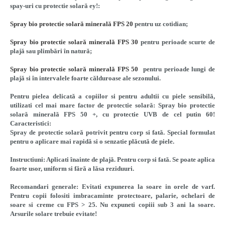
spay-uri cu protectie solară ey!:
Spray bio protectie solară minerală FPS 20
pentru uz cotidian;
Spray bio protectie solară minerală FPS 30
pentru perioade scurte de
plajă sau plimbări în natură;
Spray bio protectie solară minerală FPS 50
pentru perioade lungi de
plajă si în intervalele foarte călduroase ale sezonului.
Pentru pielea delicată a copiilor si pentru adultii cu piele sensibilă,
utilizati cel mai mare factor de protectie solară: Spray bio protectie
solară minerală FPS 50 +, cu protectie UVB de cel putin 60!
Caracteristici:
Spray de protectie solară potrivit pentru corp si fată. Special formulat
pentru o aplicare mai rapidă si o senzatie plăcută de piele.
Instructiuni: Aplicati înainte de plajă. Pentru corp si fată. Se poate aplica
foarte usor, uniform si fără a lăsa reziduuri.
Recomandari generale
: Evitati expunerea la soare in orele de varf.
Pentru copii folositi imbracaminte protectoare, palarie, ochelari de
soare si creme cu FPS > 25. Nu expuneti copiii sub 3 ani la soare.
Arsurile solare trebuie evitate!