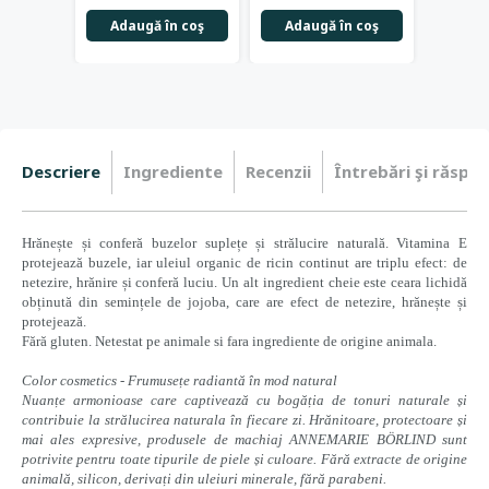
Adaugă în coş
Adaugă în coş
Adau
Descriere
Ingrediente
Recenzii
Întrebări şi răspun
Hrănește și conferă buzelor suplețe și strălucire naturală. Vitamina E
protejează buzele, iar uleiul organic de ricin continut are triplu efect: de
netezire, hrănire și conferă luciu. Un alt ingredient cheie este ceara lichidă
obținută din semințele de jojoba, care are efect de netezire, hrănește și
protejează.
Fără gluten. Netestat pe animale si fara ingrediente de origine animala.
Color cosmetics - Frumusețe radiantă în mod natural
Nuanțe armonioase care captivează cu bogăția de tonuri naturale și
contribuie la strălucirea naturala în fiecare zi. Hrănitoare, protectoare și
mai ales expresive, produsele de machiaj ANNEMARIE BÖRLIND sunt
potrivite pentru toate tipurile de piele și culoare. Fără extracte de origine
animală, silicon, derivați din uleiuri minerale, fără parabeni.