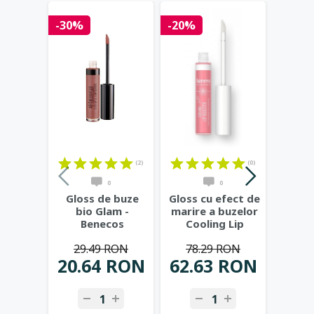
-30%
-20%
-20%
(2)
(0)
0
0
Gloss de buze
Gloss cu efect de
Glos
bio Glam -
marire a buzelor
bio P
Benecos
Cooling Lip
- 
Booster -
29.49 RON
78.29 RON
29
LAVERA
...
20.64 RON
62.63 RON
23.