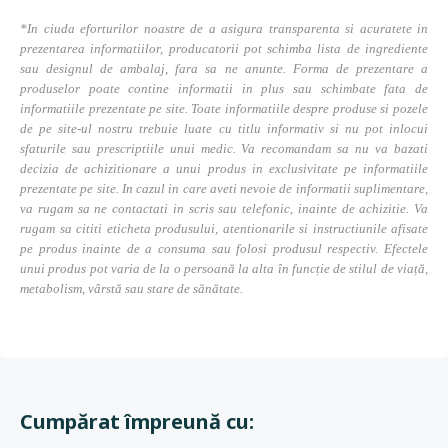
*In ciuda eforturilor noastre de a asigura transparenta si acuratete in
prezentarea informatiilor, producatorii pot schimba lista de ingrediente
sau designul de ambalaj, fara sa ne anunte. Forma de prezentare a
produselor poate contine informatii in plus sau schimbate fata de
informatiile prezentate pe site. Toate informatiile despre produse si pozele
de pe site-ul nostru trebuie luate cu titlu informativ si nu pot inlocui
sfaturile sau prescriptiile unui medic. Va recomandam sa nu va bazati
decizia de achizitionare a unui produs in exclusivitate pe informatiile
prezentate pe site. In cazul in care aveti nevoie de informatii suplimentare,
va rugam sa ne contactati in scris sau telefonic, inainte de achizitie. Va
rugam sa cititi eticheta produsului, atentionarile si instructiunile afisate
pe produs inainte de a consuma sau folosi produsul respectiv. Efectele
unui produs pot varia de la o persoană la alta în funcție de stilul de viață,
metabolism, vârstă sau stare de sănătate.
Cumpărat împreună cu: