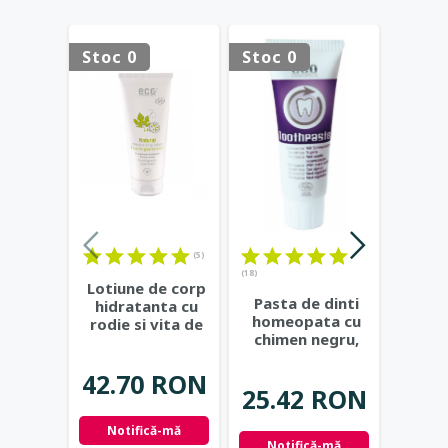
Stoc 0
Stoc 0
Stoc 
(5)
(18)
(16)
Lotiune de corp
Pasta de dinti
S
hidratanta cu
homeopata cu
repar
rodie si vita de
chimen negru,
mirt
vie - Eco
fara fluor - Eco
bil
Cosmetics
...
Cosmetics
...
Cos
42.70 RON
25.42 RON
37.
Notifică-mă
Notifică-mă
Not