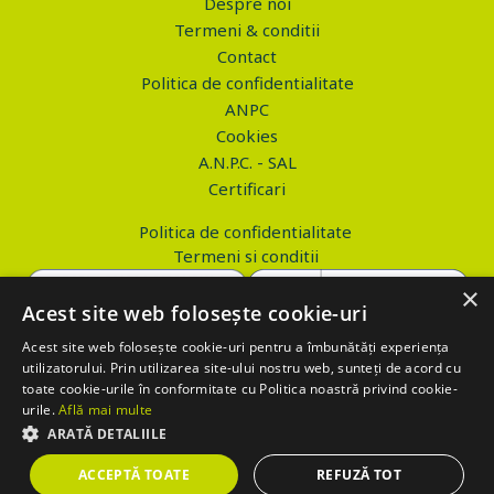
Despre noi
Termeni & conditii
Contact
Politica de confidentialitate
ANPC
Cookies
A.N.P.C. - SAL
Certificari
Politica de confidentialitate
Termeni si conditii
×
Acest site web folosește cookie-uri
Acest site web folosește cookie-uri pentru a îmbunătăți experiența
Copyright © 2026 PROVA.ro
utilizatorului. Prin utilizarea site-ului nostru web, sunteți de acord cu
toate cookie-urile în conformitate cu Politica noastră privind cookie-
$('.btn_gdpr').click(function() { //alert('test'); var values='';
urile.
Află mai multe
values+='action=accept-gdpr'; $.ajax({ method: "POST", url:
ARATĂ DETALIILE
"https://www.prova.ro/gdpr.php", data: values, success: function(html)
ACCEPTĂ TOATE
REFUZĂ TOT
{ if (html == 'success') { $('.box_gdpr').remove(); return false; } } });