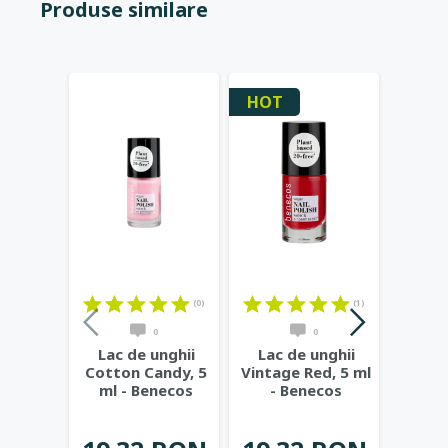
Produse similare
HOT
-25%
(0)
(1)
0
0
Lac de unghii
Lac de unghii
Lac 
Cotton Candy, 5
Vintage Red, 5 ml
Licor
ml - Benecos
- Benecos
B
19