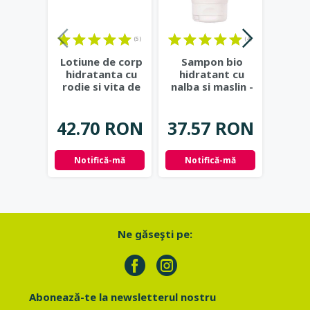
(5)
(4)
(18)
Lotiune de corp
Sampon bio
Sa
hidratanta cu
hidratant cu
pentr
rodie si vita de
nalba si maslin -
kiwi s
vie - Eco
Eco Cosmetics
Co
Cosmetics
...
42.70 RON
37.57 RON
37.
Notifică-mă
Notifică-mă
Not
Ne găseşti pe:
Abonează-te la newsletterul nostru