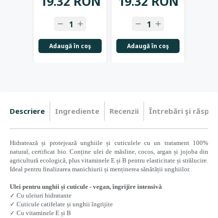
19.32 RON
19.32 RON
14.
-
+
-
+
-
Adaugă în coş
Adaugă în coş
Adau
Descriere
Ingrediente
Recenzii
Întrebări şi răspun
Hidratează și protejează unghiile și cuticulele cu un tratament 100%
natural, certificat bio. Conține ulei de măsline, cocos, argan și jojoba din
agricultură ecologică, plus vitaminele E și B pentru elasticitate și strălucire.
Ideal pentru finalizarea manichiurii și menținerea sănătății unghiilor.
Ulei pentru unghii și cuticule - vegan, îngrijire intensivă
✓ Cu uleiuri hidratante
✓ Cuticule catifelate și unghii îngrijite
✓ Cu vitaminele E și B