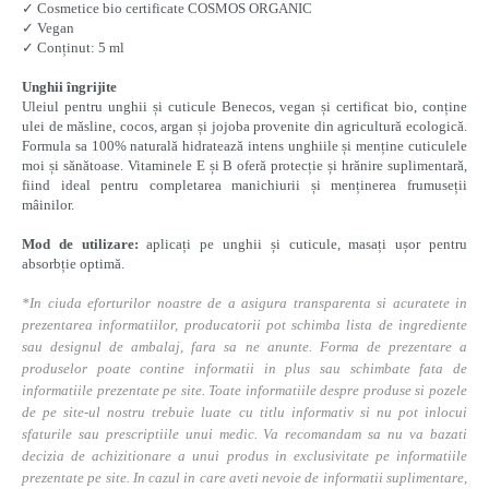
✓ Cosmetice bio certificate COSMOS ORGANIC
✓ Vegan
✓ Conținut: 5 ml
Unghii îngrijite
Uleiul pentru unghii și cuticule Benecos, vegan și certificat bio, conține
ulei de măsline, cocos, argan și jojoba provenite din agricultură ecologică.
Formula sa 100% naturală hidratează intens unghiile și menține cuticulele
moi și sănătoase. Vitaminele E și B oferă protecție și hrănire suplimentară,
fiind ideal pentru completarea manichiurii și menținerea frumuseții
mâinilor.
Mod de utilizare:
aplicați pe unghii și cuticule, masați ușor pentru
absorbție optimă.
*In ciuda eforturilor noastre de a asigura transparenta si acuratete in
prezentarea informatiilor, producatorii pot schimba lista de ingrediente
sau designul de ambalaj, fara sa ne anunte. Forma de prezentare a
produselor poate contine informatii in plus sau schimbate fata de
informatiile prezentate pe site. Toate informatiile despre produse si pozele
de pe site-ul nostru trebuie luate cu titlu informativ si nu pot inlocui
sfaturile sau prescriptiile unui medic. Va recomandam sa nu va bazati
decizia de achizitionare a unui produs in exclusivitate pe informatiile
prezentate pe site. In cazul in care aveti nevoie de informatii suplimentare,