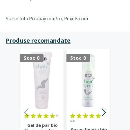
Surse foto:Pixabay.com/ro, Pexels.com
Produse recomandate
Stoc 0
Stoc 0
Stoc 
(4)
(22)
Gel de par bio
S
Spray fixativ bio