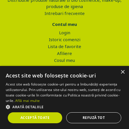
produse de igiena
Intrebari frecvente
Contul meu
Login
Istoric comenzi
Lista de favorite
Afiliere
Cosul meu
×
Modalitati de cumparare
Acest site web folosește cookie-uri
Producatori
Acest site web folosește cookie-uri pentru a îmbunătăți experiența
Promotii
utilizatorului. Prin utilizarea site-ului nostru web, sunteți de acord cu
Produse noi
toate cookie-urile în conformitate cu Politica noastră privind cookie-
Top vanzari
urile.
Află mai multe
Black Friday
ARATĂ DETALIILE
Resurse
ACCEPTĂ TOATE
REFUZĂ TOT
Magazin Prova