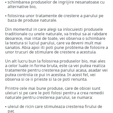
schimbarea produselor de ingrijire nesanatoase cu
alternative bio,
folosirea unor tratamente de crestere a parului pe
baza de produse naturale.
Din momentul in care alegi sa inlocuiesti produsele
traditionale cu unele naturale, va trebui sa ai rabdare
deoarece, mai intai de toate, vei observa o schimbare
la textura si luciul parului, care va deveni mult mai
sanatos. Abia apoi iti poti pune problema de folosire a
unor trucuri de stimulare de crestere a acestuia.
Un alt lucru bun la folosirea produselor bio, mai ales
a celor luate in forma bruta, este ca vei putea realiza
tratamente pentru cresterea parului acasa, asadar vei
putea controla ce pui in acestea. In acest fel, vei
observa si ce ii prieste si la ce poti renunta.
Printre cele mai bune produse, care de obicei sunt
uleiuri si pe care le poti folosi pentru a crea remedii
naturale pentru cresterea parului, se numara:
uleiul de ricin care stimuleaza cresterea firului de
par,