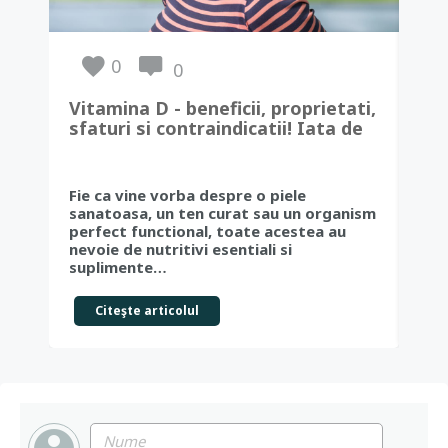
0
0
Vitamina D - beneficii, proprietati,
Hid
sfaturi si contraindicatii! Iata de
des
ce este esentiala oricarui
organism!
Mul
Fie ca vine vorba despre o piele
buc
sanatoasa, un ten curat sau un organism
cer
perfect functional, toate acestea au
cau
nevoie de nutritivi esentiali si
cea
suplimente…
Citeşte articolul