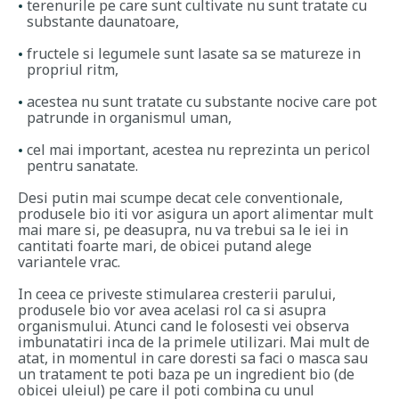
terenurile pe care sunt cultivate nu sunt tratate cu
substante daunatoare,
fructele si legumele sunt lasate sa se matureze in
propriul ritm,
acestea nu sunt tratate cu substante nocive care pot
patrunde in organismul uman,
cel mai important, acestea nu reprezinta un pericol
pentru sanatate.
Desi putin mai scumpe decat cele conventionale,
produsele bio iti vor asigura un aport alimentar mult
mai mare si, pe deasupra, nu va trebui sa le iei in
cantitati foarte mari, de obicei putand alege
variantele vrac.
In ceea ce priveste stimularea cresterii parului,
produsele bio vor avea acelasi rol ca si asupra
organismului. Atunci cand le folosesti vei observa
imbunatatiri inca de la primele utilizari. Mai mult de
atat, in momentul in care doresti sa faci o masca sau
un tratament te poti baza pe un ingredient bio (de
obicei uleiul) pe care il poti combina cu unul