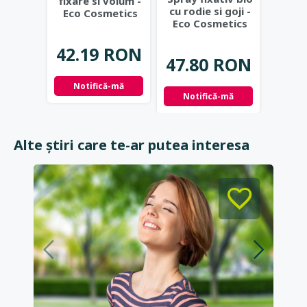
fixare si volum -
re
cu rodie si goji -
Eco Cosmetics
pentr
Eco Cosmetics
sau 
Arct
42.19 RON
39.
47.80 RON
Notifică-mă
Not
Notifică-mă
Alte știri care te-ar putea interesa