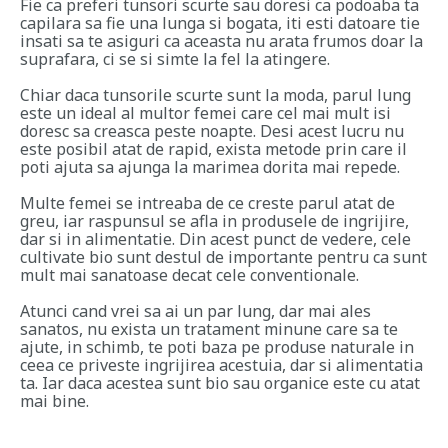
Fie ca preferi tunsori scurte sau doresi ca podoaba ta
capilara sa fie una lunga si bogata, iti esti datoare tie
insati sa te asiguri ca aceasta nu arata frumos doar la
suprafara, ci se si simte la fel la atingere.
Chiar daca tunsorile scurte sunt la moda, parul lung
este un ideal al multor femei care cel mai mult isi
doresc sa creasca peste noapte. Desi acest lucru nu
este posibil atat de rapid, exista metode prin care il
poti ajuta sa ajunga la marimea dorita mai repede.
Multe femei se intreaba de ce creste parul atat de
greu, iar raspunsul se afla in produsele de ingrijire,
dar si in alimentatie. Din acest punct de vedere, cele
cultivate bio sunt destul de importante pentru ca sunt
mult mai sanatoase decat cele conventionale.
Atunci cand vrei sa ai un par lung, dar mai ales
sanatos, nu exista un tratament minune care sa te
ajute, in schimb, te poti baza pe produse naturale in
ceea ce priveste ingrijirea acestuia, dar si alimentatia
ta. Iar daca acestea sunt bio sau organice este cu atat
mai bine.