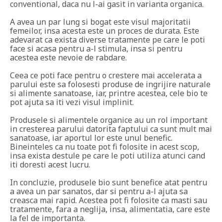
conventional, daca nu l-ai gasit in varianta organica.
A avea un par lung si bogat este visul majoritatii
femeilor, insa acesta este un proces de durata. Este
adevarat ca exista diverse tratamente pe care le poti
face si acasa pentru a-l stimula, insa si pentru
acestea este nevoie de rabdare.
Ceea ce poti face pentru o crestere mai accelerata a
parului este sa folosesti produse de ingrijire naturale
si alimente sanatoase, iar, printre acestea, cele bio te
pot ajuta sa iti vezi visul implinit.
Produsele si alimentele organice au un rol important
in cresterea parului datorita faptului ca sunt mult mai
sanatoase, iar aportul lor este unul benefic.
Bineinteles ca nu toate pot fi folosite in acest scop,
insa exista destule pe care le poti utiliza atunci cand
iti doresti acest lucru.
In concluzie, produsele bio sunt benefice atat pentru
a avea un par sanatos, dar si pentru a-l ajuta sa
creasca mai rapid. Acestea pot fi folosite ca masti sau
tratamente, fara a neglija, insa, alimentatia, care este
la fel de importanta.