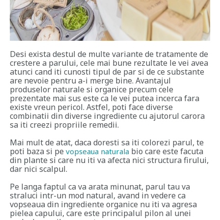
Desi exista destul de multe variante de tratamente de
crestere a parului, cele mai bune rezultate le vei avea
atunci cand iti cunosti tipul de par si de ce substante
are nevoie pentru a-i merge bine. Avantajul
produselor naturale si organice precum cele
prezentate mai sus este ca le vei putea incerca fara
existe vreun pericol. Astfel, poti face diverse
combinatii din diverse ingrediente cu ajutorul carora
sa iti creezi propriile remedii.
Mai mult de atat, daca doresti sa iti colorezi parul, te
poti baza si pe
bio care este facuta
vopseaua naturala
din plante si care nu iti va afecta nici structura firului,
dar nici scalpul.
Pe langa faptul ca va arata minunat, parul tau va
straluci intr-un mod natural, avand in vedere ca
vopseaua din ingrediente organice nu iti va agresa
pielea capului, care este principalul pilon al unei