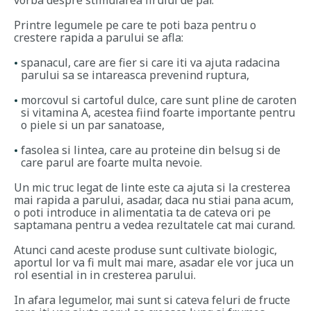
Printre legumele pe care te poti baza pentru o
crestere rapida a parului se afla:
spanacul, care are fier si care iti va ajuta radacina
parului sa se intareasca prevenind ruptura,
morcovul si cartoful dulce, care sunt pline de caroten
si vitamina A, acestea fiind foarte importante pentru
o piele si un par sanatoase,
fasolea si lintea, care au proteine din belsug si de
care parul are foarte multa nevoie.
Un mic truc legat de linte este ca ajuta si la cresterea
mai rapida a parului, asadar, daca nu stiai pana acum,
o poti introduce in alimentatia ta de cateva ori pe
saptamana pentru a vedea rezultatele cat mai curand.
Atunci cand aceste produse sunt cultivate biologic,
aportul lor va fi mult mai mare, asadar ele vor juca un
rol esential in in cresterea parului.
In afara legumelor, mai sunt si cateva feluri de fructe