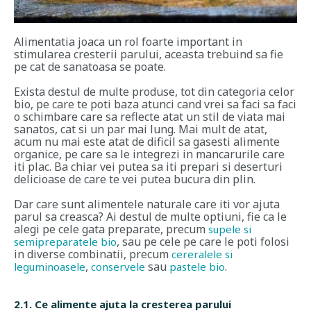
Alimentatia joaca un rol foarte important in
stimularea cresterii parului, aceasta trebuind sa fie
pe cat de sanatoasa se poate.
Exista destul de multe produse, tot din categoria celor
bio, pe care te poti baza atunci cand vrei sa faci sa faci
o schimbare care sa reflecte atat un stil de viata mai
sanatos, cat si un par mai lung. Mai mult de atat,
acum nu mai este atat de dificil sa gasesti alimente
organice, pe care sa le integrezi in mancarurile care
iti plac. Ba chiar vei putea sa iti prepari si deserturi
delicioase de care te vei putea bucura din plin.
Dar care sunt alimentele naturale care iti vor ajuta
parul sa creasca? Ai destul de multe optiuni, fie ca le
alegi pe cele gata preparate, precum
supele si
, sau pe cele pe care le poti folosi
semipreparatele bio
in diverse combinatii, precum
cereralele si
,
sau
.
leguminoasele
conservele
pastele bio
2.1. Ce alimente ajuta la cresterea parului