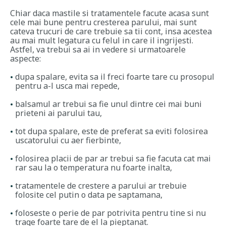
Chiar daca mastile si tratamentele facute acasa sunt
cele mai bune pentru cresterea parului, mai sunt
cateva trucuri de care trebuie sa tii cont, insa acestea
au mai mult legatura cu felul in care il ingrijesti.
Astfel, va trebui sa ai in vedere si urmatoarele
aspecte:
dupa spalare, evita sa il freci foarte tare cu prosopul
pentru a-l usca mai repede,
balsamul ar trebui sa fie unul dintre cei mai buni
prieteni ai parului tau,
tot dupa spalare, este de preferat sa eviti folosirea
uscatorului cu aer fierbinte,
folosirea placii de par ar trebui sa fie facuta cat mai
rar sau la o temperatura nu foarte inalta,
tratamentele de crestere a parului ar trebuie
folosite cel putin o data pe saptamana,
foloseste o perie de par potrivita pentru tine si nu
trage foarte tare de el la pieptanat.