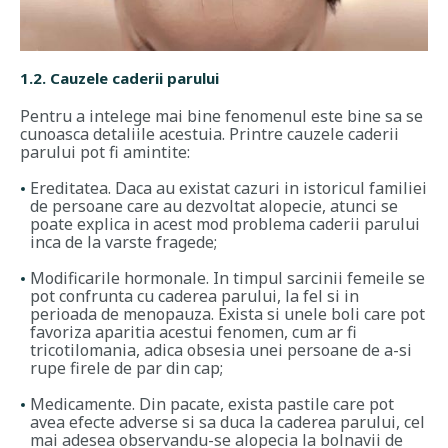
1.2. Cauzele caderii parului
Pentru a intelege mai bine fenomenul este bine sa se
cunoasca detaliile acestuia. Printre cauzele caderii
parului pot fi amintite:
Ereditatea. Daca au existat cazuri in istoricul familiei
de persoane care au dezvoltat alopecie, atunci se
poate explica in acest mod problema caderii parului
inca de la varste fragede;
Modificarile hormonale. In timpul sarcinii femeile se
pot confrunta cu caderea parului, la fel si in
perioada de menopauza. Exista si unele boli care pot
favoriza aparitia acestui fenomen, cum ar fi
tricotilomania, adica obsesia unei persoane de a-si
rupe firele de par din cap;
Medicamente. Din pacate, exista pastile care pot
avea efecte adverse si sa duca la caderea parului, cel
mai adesea observandu-se alopecia la bolnavii de