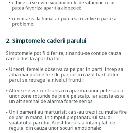
e bine sa se evite suplimentele de vitamine ce ar
putea favoriza aparitia alopeciei;
renuntarea la fumat ar putea sa rezolve o parte a
problemei.
2. Simptomele caderii parului
Simptomele pot fi diferite, tinandu-se cont de cauza
care a dus la aparitia lor:
Uneori, femeile observa ca pe par, in parti, incep sa
aiba mai putine fire de par, iar in cazul barbatilor
parul se retrage la nivelul fruntii;
Alteori se vor confrunta cu aparitia unor pete sau a
unor zone rotunde de piele pe scalp, iar acesta este
un alt semnal de alarma foarte serios;
Unii oameni au marturisit ca s-au trezit cu multe fire
de par in mana, in timpul pieptanatului sau al
spalatului parului. Acest lucru s-a intamplat, de
regula, din cauza unor socuri emotionale;