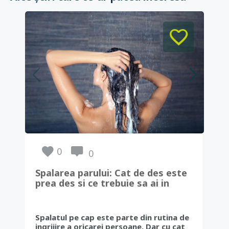
0
0
Spalarea parului: Cat de des este
ACN
prea des si ce trebuie sa ai in
exi
vedere
1. 
Spalatul pe cap este parte din rutina de
cun
ingrijire a oricarei persoane. Dar cu cat