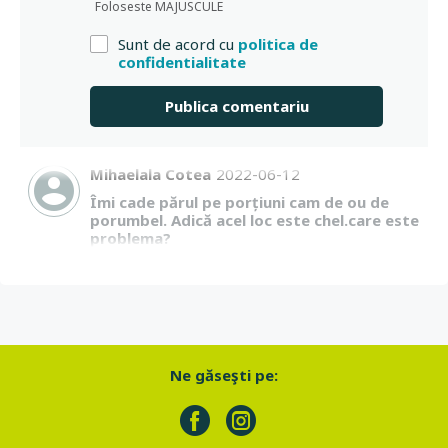
Foloseste MAJUSCULE
Sunt de acord cu
politica de
confidentialitate
Mihaelala Cotea
2022-06-12
Îmi cade părul pe porțiuni cam de ou de
porumbel. Adică acel loc este chel.care este
problema?
Ne găseşti pe: