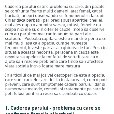
Caderea parului este o problema cu care, din pacate,
se confrunta foarte multi oameni, atat femei, cat si
barbati, uneori observandu-se fenomenul si la copii.
Chiar daca barbatii par predispusi aparitiei cheliei,
mai ales dupa o anumita varsta, totusi, femeile nu
scapa nici ele si, din diferite cauze, incep sa observe
cum au parul tot mai rar in anumite parti ale
scalpului. Podoaba capilara este o mandrie pentru cei
mai multi, asa ca alopecia, cum se numeste
fenomenul, loveste parca ca o ghiulea de tun. Pusa in
situatia aceasta nedorita, persoana in cauza este
nevoita sa apeleze la tot felul de solutii care sa o
ajute sa-i rezolve problema care tinde sa-i afecteze
viata sociala intr-o foarte mare masura.
In articolul de mai jos vei descoperi ce este alopecia,
care sunt cauzele care duc la instalarea ei, cum o poti
preveni, care sunt simptomele caderii parului, dar si
numeroase metode, remedii si tratamente pe care le
poti folosi pentru a reusi sa o combati cu succes.
1. Caderea parului - problema cu care se