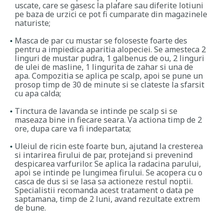
uscate, care se gasesc la plafare sau diferite lotiuni
pe baza de urzici ce pot fi cumparate din magazinele
naturiste;
Masca de par cu mustar se foloseste foarte des
pentru a impiedica aparitia alopeciei. Se amesteca 2
linguri de mustar pudra, 1 galbenus de ou, 2 linguri
de ulei de masline, 1 lingurita de zahar si una de
apa. Compozitia se aplica pe scalp, apoi se pune un
prosop timp de 30 de minute si se clateste la sfarsit
cu apa calda;
Tinctura de lavanda se intinde pe scalp si se
maseaza bine in fiecare seara. Va actiona timp de 2
ore, dupa care va fi indepartata;
Uleiul de ricin este foarte bun, ajutand la cresterea
si intarirea firului de par, protejand si prevenind
despicarea varfurilor. Se aplica la radacina parului,
apoi se intinde pe lungimea firului. Se acopera cu o
casca de dus si se lasa sa actioneze restul noptii.
Specialistii recomanda acest tratament o data pe
saptamana, timp de 2 luni, avand rezultate extrem
de bune.