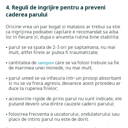
4. Reguli de ingrijire pentru a preveni
caderea parului
Oricine vrea un par bogat si matasos ar trebui sa stie
ca ingrijirea podoabei capilare e recomandat sa aiba
loc in fiecare zi, dupa o anumita rutina bine stabilita:
parul se va spala de 2-3 ori pe saptamana, nu mai
mult, altfel firele ar putea fi traumatizate;
cantitatea de
care se va folosi trebuie sa fie
sampon
de marimea unei monede, nu mai mult;
parul umed se va infasura intr-un prosop absorbant
si nu se va freca agresiv, deoarece acest procedeu ar
duce la ruperea firelor;
accesoriile rigide de prins parul nu sunt indicate, ele
putand deveni una dintre cauzele caderii parului;
folosirea frecventa a uscatorului, ondulatorului sau
placii de intins parul nu este de dorit.