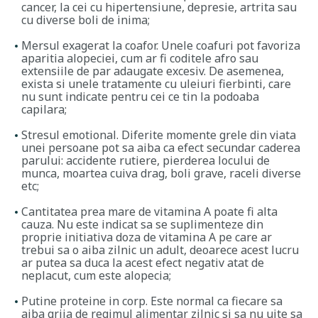
cancer, la cei cu hipertensiune, depresie, artrita sau
cu diverse boli de inima;
Mersul exagerat la coafor. Unele coafuri pot favoriza
aparitia alopeciei, cum ar fi coditele afro sau
extensiile de par adaugate excesiv. De asemenea,
exista si unele tratamente cu uleiuri fierbinti, care
nu sunt indicate pentru cei ce tin la podoaba
capilara;
Stresul emotional. Diferite momente grele din viata
unei persoane pot sa aiba ca efect secundar caderea
parului: accidente rutiere, pierderea locului de
munca, moartea cuiva drag, boli grave, raceli diverse
etc;
Cantitatea prea mare de vitamina A poate fi alta
cauza. Nu este indicat sa se suplimenteze din
proprie initiativa doza de vitamina A pe care ar
trebui sa o aiba zilnic un adult, deoarece acest lucru
ar putea sa duca la acest efect negativ atat de
neplacut, cum este alopecia;
Putine proteine in corp. Este normal ca fiecare sa
aiba grija de regimul alimentar zilnic si sa nu uite sa