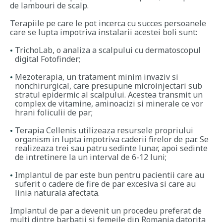
de lambouri de scalp.
Terapiile pe care le pot incerca cu succes persoanele
care se lupta impotriva instalarii acestei boli sunt:
TrichoLab, o analiza a scalpului cu dermatoscopul
digital Fotofinder;
Mezoterapia, un tratament minim invaziv si
nonchirurgical, care presupune microinjectari sub
stratul epidermic al scalpului. Acestea transmit un
complex de vitamine, aminoacizi si minerale ce vor
hrani foliculii de par;
Terapia Cellenis utilizeaza resursele propriului
organism in lupta impotriva caderii firelor de par. Se
realizeaza trei sau patru sedinte lunar, apoi sedinte
de intretinere la un interval de 6-12 luni;
Implantul de par este bun pentru pacientii care au
suferit o cadere de fire de par excesiva si care au
linia naturala afectata.
Implantul de par a devenit un procedeu preferat de
multi dintre barbatii si femeile din Romania datorita