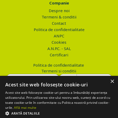
Companie
Despre noi
Termeni & conditii
Contact
Politica de confidentialitate
ANPC
Cookies
A.N.P.C. - SAL
Certificari
Politica de confidentialitate
Termeni si conditii
×
Acest site web folosește cookie-uri
Acest site web folosește cookie-uri pentru a îmbunătăți experiența
Copyright © 2026 PROVA.ro
utilizatorului. Prin utilizarea site-ului nostru web, sunteți de acord cu
toate cookie-urile în conformitate cu Politica noastră privind cookie-
$('.btn_gdpr').click(function() { //alert('test'); var values='';
urile.
Află mai multe
values+='action=accept-gdpr'; $.ajax({ method: "POST", url:
ARATĂ DETALIILE