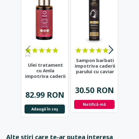
(1)
(13)
Sampon barbati
Ba
Ulei tratament
impotriva caderii
impotr
cu Amla
parului cu caviar
parul
impotriva caderii
Beluga, 250
...
Dr.
parului, 50ml -
Khadi
...
30.50 RON
25.
82.99 RON
Notifică-mă
Not
Adaugă în coş
Alte știri care te-ar putea interesa