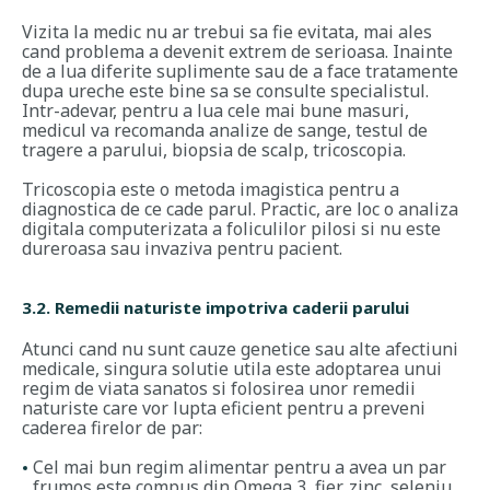
Vizita la medic nu ar trebui sa fie evitata, mai ales
cand problema a devenit extrem de serioasa. Inainte
de a lua diferite suplimente sau de a face tratamente
dupa ureche este bine sa se consulte specialistul.
Intr-adevar, pentru a lua cele mai bune masuri,
medicul va recomanda analize de sange, testul de
tragere a parului, biopsia de scalp, tricoscopia.
Tricoscopia este o metoda imagistica pentru a
diagnostica de ce cade parul. Practic, are loc o analiza
digitala computerizata a foliculilor pilosi si nu este
dureroasa sau invaziva pentru pacient.
3.2. Remedii naturiste impotriva caderii parului
Atunci cand nu sunt cauze genetice sau alte afectiuni
medicale, singura solutie utila este adoptarea unui
regim de viata sanatos si folosirea unor remedii
naturiste care vor lupta eficient pentru a preveni
caderea firelor de par:
Cel mai bun regim alimentar pentru a avea un par
frumos este compus din Omega 3, fier, zinc, seleniu,