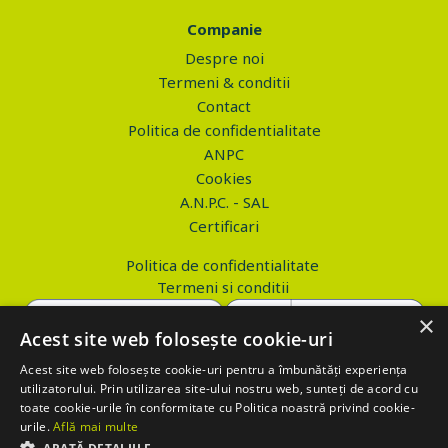
Companie
Despre noi
Termeni & conditii
Contact
Politica de confidentialitate
ANPC
Cookies
A.N.P.C. - SAL
Certificari
Politica de confidentialitate
Termeni si conditii
×
Acest site web folosește cookie-uri
Acest site web folosește cookie-uri pentru a îmbunătăți experiența
Copyright © 2026 PROVA.ro
utilizatorului. Prin utilizarea site-ului nostru web, sunteți de acord cu
toate cookie-urile în conformitate cu Politica noastră privind cookie-
$('.btn_gdpr').click(function() { //alert('test'); var values='';
urile.
Află mai multe
values+='action=accept-gdpr'; $.ajax({ method: "POST", url: