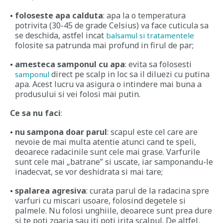
foloseste apa calduta
: apa la o temperatura
potrivita (30-45 de grade Celsius) va face cuticula sa
se deschida, astfel incat
balsamul si tratamentele
folosite sa patrunda mai profund in firul de par;
amesteca samponul cu apa
: evita sa folosesti
direct pe scalp in loc sa il diluezi cu putina
samponul
apa. Acest lucru va asigura o intindere mai buna a
produsului si vei folosi mai putin.
Ce sa nu faci
:
nu sampona doar parul
: scapul este cel care are
nevoie de mai multa atentie atunci cand te speli,
deoarece radacinile sunt cele mai grase. Varfurile
sunt cele mai „batrane” si uscate, iar samponandu-le
inadecvat, se vor deshidrata si mai tare;
spalarea agresiva
: curata parul de la radacina spre
varfuri cu miscari usoare, folosind degetele si
palmele. Nu folosi unghiile, deoarece sunt prea dure
si te poti zgaria sau iti poti irita scalpul. De altfel,