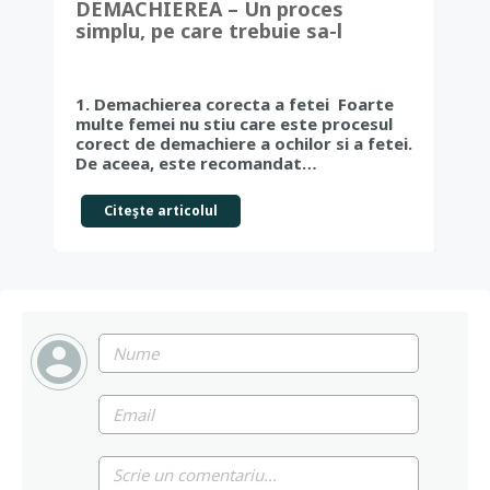
DEMACHIEREA – Un proces
VI
simplu, pe care trebuie sa-l
ai 
cunoasca toate femeile
pen
1. Demachierea corecta a fetei Foarte
Vit
multe femei nu stiu care este procesul
in c
corect de demachiere a ochilor si a fetei.
fiin
De aceea, este recomandat…
imu
Citeşte articolul