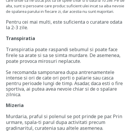
care tinde sa fie uscat pot sa se spele chiar si o data la 10 zile. Pe de
alta, sunt si persoane care produc suficient ulei incat sa aiba nevoie
de spalarea parului in fiecare zi, dar acestia nu sunt majoritari.
Pentru cei mai multi, este suficienta o curatare odata
la 2-3 zile.
Transpiratia
Transpiratia poate raspandi sebumul si poate face
firele sa arate si sa se simta murdare. De asemenea,
poate provoca mirosuri neplacute.
Se recomanda samponarea dupa antrenamentele
intense si ori de cate ori porti o palarie sau casca
pentru perioade lungi de timp. Asadar, daca esti o fire
sportiva, ai putea avea nevoie chiar si de o spalare
zilnica.
Mizeria
Murdaria, praful si polenul se pot prinde pe par. Prin
urmare, spala-ti parul dupa activitati precum
gradinaritul, curatenia sau altele asemenea.