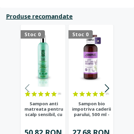
Produse recomandate
Stoc 0
Stoc 0
Stoc 
(9)
(3)
Sampon anti
Sampon bio
Ba
matreata pentru
impotriva caderii
impotr
scalp sensibil, cu
parului, 500 ml -
parul
extract de
Dr. Konopka
Dr.
pelin,
...
50.82 RON
27.68 RON
25.