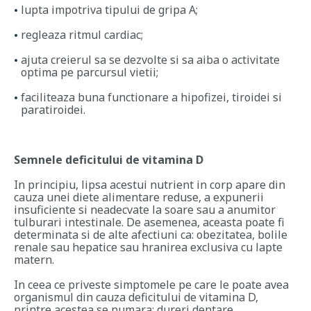
lupta impotriva tipului de gripa A;
regleaza ritmul cardiac;
ajuta creierul sa se dezvolte si sa aiba o activitate
optima pe parcursul vietii;
faciliteaza buna functionare a hipofizei, tiroidei si
paratiroidei.
Semnele deficitului de vitamina D
In principiu, lipsa acestui nutrient in corp apare din
cauza unei diete alimentare reduse, a expunerii
insuficiente si neadecvate la soare sau a anumitor
tulburari intestinale. De asemenea, aceasta poate fi
determinata si de alte afectiuni ca: obezitatea, bolile
renale sau hepatice sau hranirea exclusiva cu lapte
matern.
In ceea ce priveste simptomele pe care le poate avea
organismul din cauza deficitului de vitamina D,
printre acestea se numara: dureri dentare,