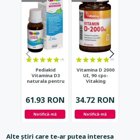
(4)
(0)
Pediakid
Vitamina D 2000
Vitam
Vitamina D3
UI, 90 cps-
naturala pentru
Vitaking
com
copii, 500UI,
mast
picaturi
...
V
61.93 RON
34.72 RON
42.
Notifică-mă
Notifică-mă
Not
Alte știri care te-ar putea interesa