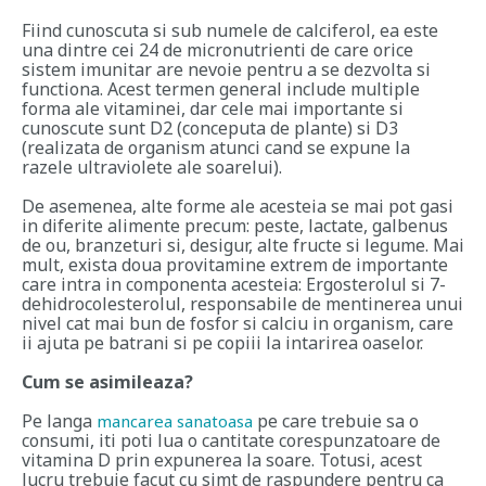
Fiind cunoscuta si sub numele de calciferol, ea este
una dintre cei 24 de micronutrienti de care orice
sistem imunitar are nevoie pentru a se dezvolta si
functiona. Acest termen general include multiple
forma ale vitaminei, dar cele mai importante si
cunoscute sunt D2 (conceputa de plante) si D3
(realizata de organism atunci cand se expune la
razele ultraviolete ale soarelui).
De asemenea, alte forme ale acesteia se mai pot gasi
in diferite alimente precum: peste, lactate, galbenus
de ou, branzeturi si, desigur, alte fructe si legume. Mai
mult, exista doua provitamine extrem de importante
care intra in componenta acesteia:
Ergosterolul
si
7-
dehidrocolesterolul
, responsabile de mentinerea unui
nivel cat mai bun de fosfor si calciu in organism, care
ii ajuta pe batrani si pe copiii la intarirea oaselor.
Cum se asimileaza?
Pe langa
pe care trebuie sa o
mancarea sanatoasa
consumi, iti poti lua o cantitate corespunzatoare de
vitamina D prin expunerea la soare. Totusi, acest
lucru trebuie facut cu simt de raspundere pentru ca