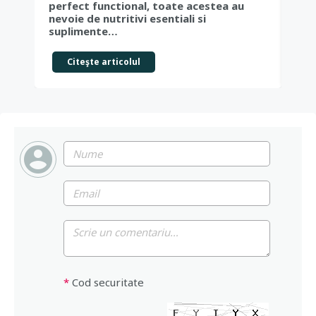
cer
perfect functional, toate acestea au
cau
nevoie de nutritivi esentiali si
cea
suplimente…
Citeşte articolul
*
Cod securitate