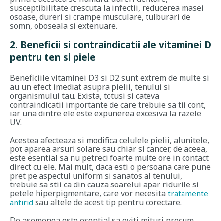
susceptibilitate crescuta la infectii, reducerea masei
osoase, dureri si crampe musculare, tulburari de
somn, oboseala si extenuare.
2. Beneficii si contraindicatii ale vitaminei D
pentru ten si piele
Beneficiile vitaminei D3 si D2 sunt extrem de multe si
au un efect imediat asupra pielii, tenului si
organismului tau. Exista, totusi si cateva
contraindicatii importante de care trebuie sa tii cont,
iar una dintre ele este expunerea excesiva la razele
UV.
Acestea afecteaza si modifica celulele pielii, alunitele,
pot aparea arsuri solare sau chiar si cancer, de aceea,
este esential sa nu petreci foarte multe ore in contact
direct cu ele. Mai mult, daca esti o persoana care pune
pret pe aspectul uniform si sanatos al tenului,
trebuie sa stii ca din cauza soarelui apar ridurile si
petele hiperpigmentare, care vor necesita
tratamente
sau altele de acest tip pentru corectare.
antirid
De asemenea este esential sa eviti mituri precum