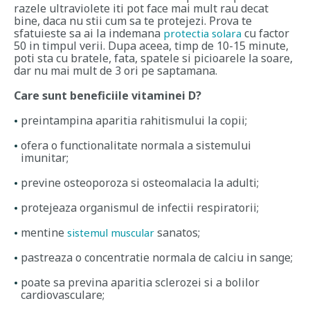
razele ultraviolete iti pot face mai mult rau decat
bine, daca nu stii cum sa te protejezi. Prova te
sfatuieste sa ai la indemana
cu factor
protectia solara
50 in timpul verii. Dupa aceea, timp de 10-15 minute,
poti sta cu bratele, fata, spatele si picioarele la soare,
dar nu mai mult de 3 ori pe saptamana.
Care sunt beneficiile vitaminei D?
preintampina aparitia rahitismului la copii;
ofera o functionalitate normala a sistemului
imunitar;
previne osteoporoza si osteomalacia la adulti;
protejeaza organismul de infectii respiratorii;
mentine
sanatos;
sistemul muscular
pastreaza o concentratie normala de calciu in sange;
poate sa previna aparitia sclerozei si a bolilor
cardiovasculare;