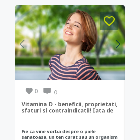
0
0
Vitamina D - beneficii, proprietati,
Hid
sfaturi si contraindicatii! Iata de
des
ce este esentiala oricarui
organism!
Mul
Fie ca vine vorba despre o piele
buc
sanatoasa, un ten curat sau un organism