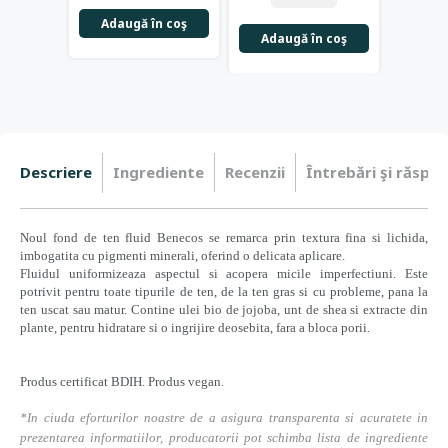
Adaugă în coş
Adau
Adaugă în coş
Descriere
Ingrediente
Recenzii
Întrebări şi răspun
Noul fond de ten fluid Benecos se remarca prin textura fina si lichida,
imbogatita cu pigmenti minerali, oferind o delicata aplicare.
Fluidul uniformizeaza aspectul si acopera micile imperfectiuni. Este
potrivit pentru toate tipurile de ten, de la ten gras si cu probleme, pana la
ten uscat sau matur. Contine ulei bio de jojoba, unt de shea si extracte din
plante, pentru hidratare si o ingrijire deosebita, fara a bloca porii.
Produs certificat BDIH. Produs vegan.
*In ciuda eforturilor noastre de a asigura transparenta si acuratete in
prezentarea informatiilor, producatorii pot schimba lista de ingrediente