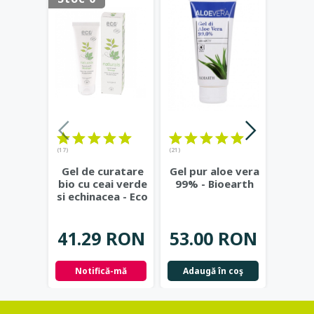
(17)
(21)
Ge
Gel de curatare
Gel pur aloe vera
natur
bio cu ceai verde
99% - Bioearth
si c
si echinacea - Eco
Eco 
Cosmetics
...
37.
41.29 RON
53.00 RON
Not
Notifică-mă
Adaugă în coş