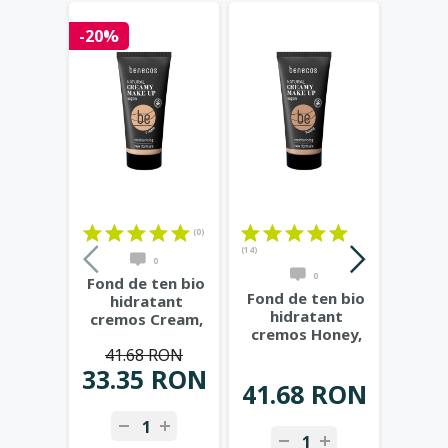
-20%
-20%
(0)
(14)
0
0
Fond de ten bio
Fond 
Fond de ten bio
hidratant
hi
hidratant
cremos Cream,
cremo
cremos Honey,
bej mediu pentru
pe
nuanta calda, cu
41.68 RON
41
tenurile
...
f
tenta
...
33.35 RON
33.
41.68 RON