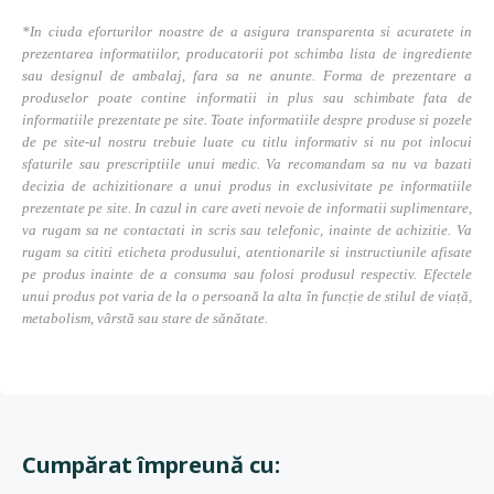
*In ciuda eforturilor noastre de a asigura transparenta si acuratete in
prezentarea informatiilor, producatorii pot schimba lista de ingrediente
sau designul de ambalaj, fara sa ne anunte. Forma de prezentare a
produselor poate contine informatii in plus sau schimbate fata de
informatiile prezentate pe site. Toate informatiile despre produse si pozele
de pe site-ul nostru trebuie luate cu titlu informativ si nu pot inlocui
sfaturile sau prescriptiile unui medic. Va recomandam sa nu va bazati
decizia de achizitionare a unui produs in exclusivitate pe informatiile
prezentate pe site. In cazul in care aveti nevoie de informatii suplimentare,
va rugam sa ne contactati in scris sau telefonic, inainte de achizitie. Va
rugam sa cititi eticheta produsului, atentionarile si instructiunile afisate
pe produs inainte de a consuma sau folosi produsul respectiv. Efectele
unui produs pot varia de la o persoană la alta în funcție de stilul de viață,
metabolism, vârstă sau stare de sănătate.
Cumpărat împreună cu: