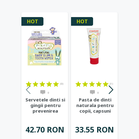
HOT
HOT
HOT
(0)
(1)
0
0
Servetele dinti si
Pasta de dinti
Past
gingii pentru
naturala pentru
natur
prevenirea
copii, capsuni
copii
cariilor de
organice - Jack
...
bana
biberon
...
42.70 RON
33.55 RON
33.