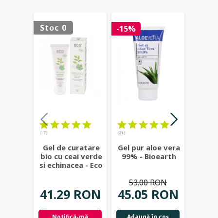
Stoc 0
Stoc 
-15%
(17)
(21)
(23)
Gel de curatare
Gel pur aloe vera
Deod
bio cu ceai verde
99% - Bioearth
cu
si echinacea - Eco
frunz
Cosmetics
...
- Eco
53.00 RON
41.29 RON
45.05 RON
42.
Notifică-mă
Adaugă în coş
Not