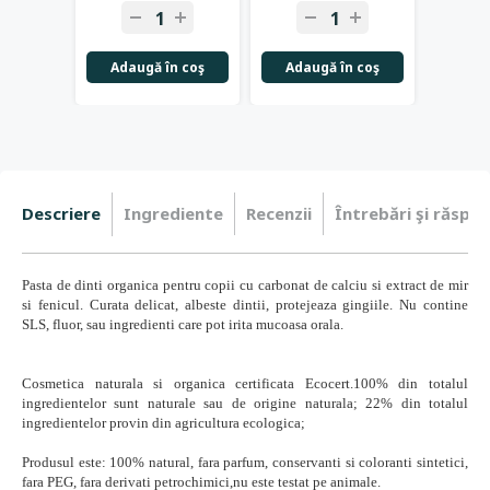
-
+
-
+
-
Adaugă în coş
Adaugă în coş
Adau
Descriere
Ingrediente
Recenzii
Întrebări şi răspun
Pasta de dinti organica pentru copii cu carbonat de calciu si extract de mir
si fenicul. Curata delicat, albeste dintii, protejeaza gingiile. Nu contine
SLS, fluor, sau ingredienti care pot irita mucoasa orala.
Cosmetica naturala si organica certificata Ecocert.100% din totalul
ingredientelor sunt naturale sau de origine naturala; 22% din totalul
ingredientelor provin din agricultura ecologica;
Produsul este: 100% natural, fara parfum, conservanti si coloranti sintetici,
fara PEG, fara derivati petrochimici,nu este testat pe animale.