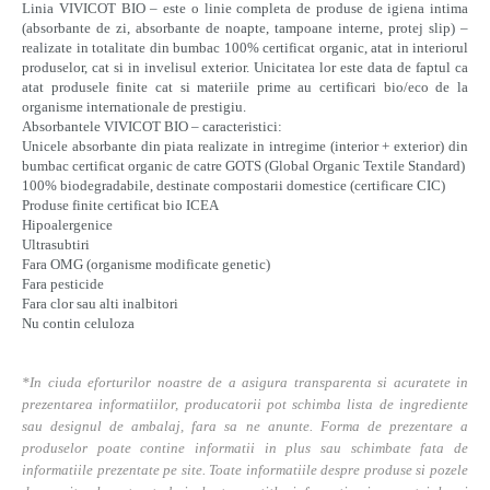
Linia VIVICOT BIO – este o linie completa de produse de igiena intima
(absorbante de zi, absorbante de noapte, tampoane interne, protej slip) –
realizate in totalitate din bumbac 100% certificat organic, atat in interiorul
produselor, cat si in invelisul exterior. Unicitatea lor este data de faptul ca
atat produsele finite cat si materiile prime au certificari bio/eco de la
organisme internationale de prestigiu.
Absorbantele VIVICOT BIO – caracteristici:
Unicele absorbante din piata realizate in intregime (interior + exterior) din
bumbac certificat organic de catre GOTS (Global Organic Textile Standard)
100% biodegradabile, destinate compostarii domestice (certificare CIC)
Produse finite certificat bio ICEA
Hipoalergenice
Ultrasubtiri
Fara OMG (organisme modificate genetic)
Fara pesticide
Fara clor sau alti inalbitori
Nu contin celuloza
*In ciuda eforturilor noastre de a asigura transparenta si acuratete in
prezentarea informatiilor, producatorii pot schimba lista de ingrediente
sau designul de ambalaj, fara sa ne anunte. Forma de prezentare a
produselor poate contine informatii in plus sau schimbate fata de
informatiile prezentate pe site. Toate informatiile despre produse si pozele