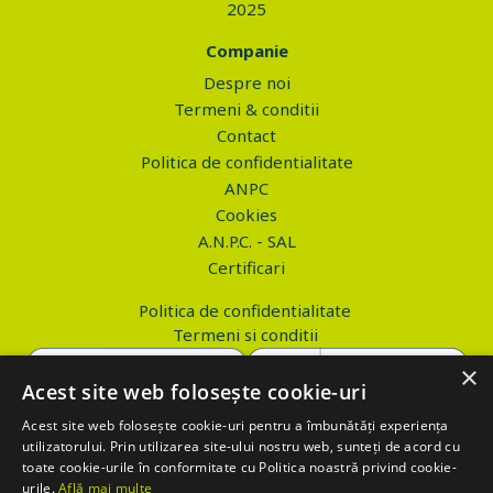
2025
Companie
Despre noi
Termeni & conditii
Contact
Politica de confidentialitate
ANPC
Cookies
A.N.P.C. - SAL
Certificari
Politica de confidentialitate
Termeni si conditii
×
Acest site web folosește cookie-uri
Acest site web folosește cookie-uri pentru a îmbunătăți experiența
Copyright © 2026 PROVA.ro
utilizatorului. Prin utilizarea site-ului nostru web, sunteți de acord cu
toate cookie-urile în conformitate cu Politica noastră privind cookie-
$('.btn_gdpr').click(function() { //alert('test'); var values='';
urile.
Află mai multe