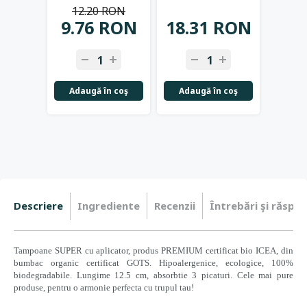
12.20 RON
18
20buc - Laurella
...
12buc
...
4 p
9.76 RON
18.31 RON
14.
-
+
-
+
-
Adaugă în coş
Adaugă în coş
Adau
Descriere
Ingrediente
Recenzii
Întrebări şi răspun
Tampoane SUPER cu aplicator, produs PREMIUM certificat bio ICEA, din
bumbac organic certificat GOTS. Hipoalergenice, ecologice, 100%
biodegradabile. Lungime 12.5 cm, absorbtie 3 picaturi. Cele mai pure
produse, pentru o armonie perfecta cu trupul tau!