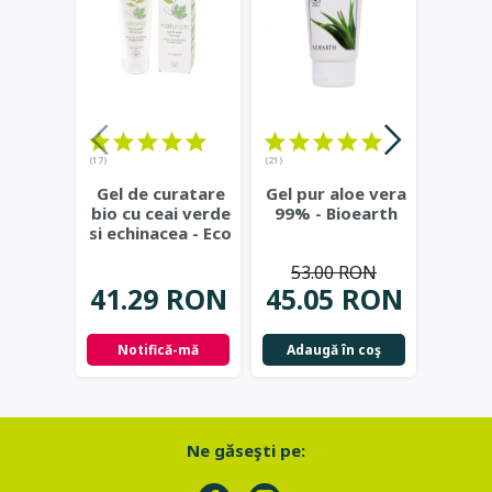
(17)
(21)
(23)
Gel de curatare
Gel pur aloe vera
Deod
bio cu ceai verde
99% - Bioearth
cu
si echinacea - Eco
frunz
Cosmetics
...
- Eco
53.00 RON
41.29 RON
45.05 RON
42.
Notifică-mă
Adaugă în coş
Not
Ne găseşti pe: