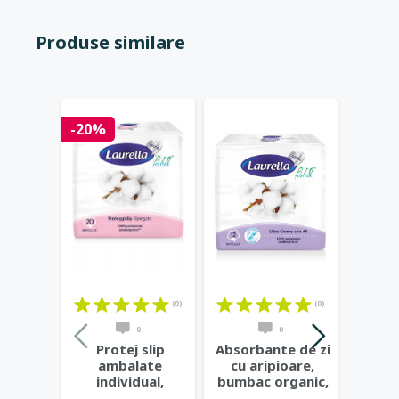
Produse similare
-20%
-20%
(0)
(0)
0
0
Protej slip
Absorbante de zi
Abso
ambalate
cu aripioare,
no
individual,
bumbac organic,
ar
bumbac organic,
3 picaturi,
bumba