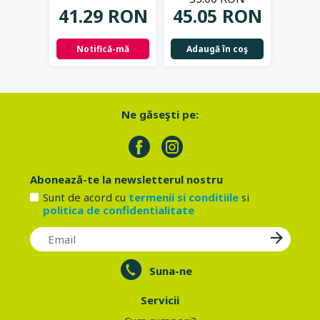
41.29 RON
45.05 RON
42.
Notifică-mă
Adaugă în coş
Not
Ne găseşti pe:
Abonează-te la newsletterul nostru
Sunt de acord cu
termenii si conditiile
si
politica de confidentialitate
Suna-ne
Servicii