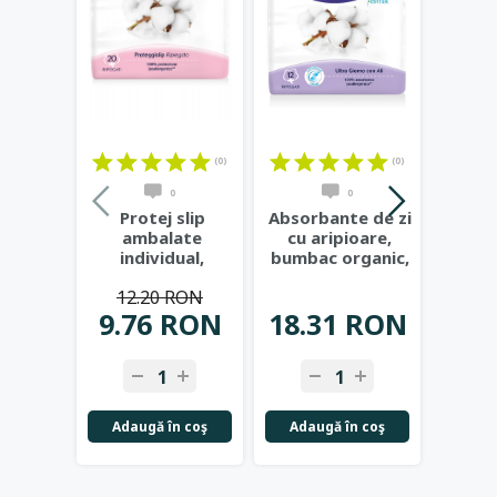
(0)
(0)
0
0
Protej slip
Absorbante de zi
Abso
ambalate
cu aripioare,
no
individual,
bumbac organic,
ar
bumbac organic,
3 picaturi,
bumba
12.20 RON
18
20buc - Laurella
...
12buc
...
4 p
9.76 RON
18.31 RON
14.
-
+
-
+
-
Adaugă în coş
Adaugă în coş
Adau