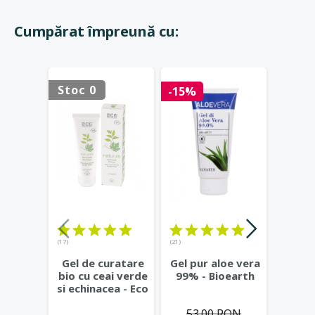
Cumpărat împreună cu:
Stoc 0
Stoc 
-15%
(17)
(21)
(23)
Gel de curatare
Gel pur aloe vera
Deod
bio cu ceai verde
99% - Bioearth
cu
si echinacea - Eco
frunz
Cosmetics
...
- Eco
53.00 RON