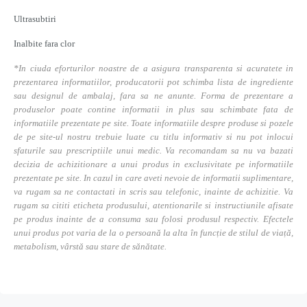
Ultrasubtiri
Inalbite fara clor
*In ciuda eforturilor noastre de a asigura transparenta si acuratete in
prezentarea informatiilor, producatorii pot schimba lista de ingrediente
sau designul de ambalaj, fara sa ne anunte. Forma de prezentare a
produselor poate contine informatii in plus sau schimbate fata de
informatiile prezentate pe site. Toate informatiile despre produse si pozele
de pe site-ul nostru trebuie luate cu titlu informativ si nu pot inlocui
sfaturile sau prescriptiile unui medic. Va recomandam sa nu va bazati
decizia de achizitionare a unui produs in exclusivitate pe informatiile
prezentate pe site. In cazul in care aveti nevoie de informatii suplimentare,
va rugam sa ne contactati in scris sau telefonic, inainte de achizitie. Va
rugam sa cititi eticheta produsului, atentionarile si instructiunile afisate
pe produs inainte de a consuma sau folosi produsul respectiv. Efectele
unui produs pot varia de la o persoană la alta în funcție de stilul de viață,
metabolism, vârstă sau stare de sănătate.