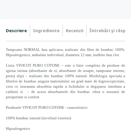
Descriere
Ingrediente
Recenzii
Întrebări şi răspun
Tampoane NORMAL fara aplicator, realizate din fibre de bumbac 100%.
Hipoalergenice, ambalate individual, diametru 12 mm, inalbite fara clor.
Linia VIVICOT PURO COTONE – este o linie completa de produse de
igiena intima (absorbante de zi, absorbante de noapte, tampoane interne,
protej slip) – realizate din bumbac 100% natural. Morfologia speciala a
fibrelor de bumbac asigura materialului un grad mare de higroscopicitate,
ceea ce inseamna absorbtia rapida a lichidului si degajarea imediata a
caldurii si – de aceea absorbantele din bumbac ofera o senzatie de
prospetime si confort.
Produsele VIVICOT PURO COTONE - caracteristici:
100% bumbac natural (invelisul exterior)
Hipoalergenice