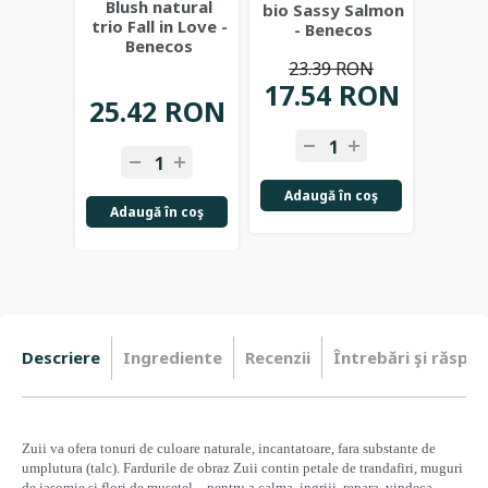
Blush natural
bio Sassy Salmon
bio
trio Fall in Love -
- Benecos
Pleas
Benecos
B
23.39 RON
22
17.54 RON
16.
25.42 RON
Adaugă în coş
Adau
Adaugă în coş
Descriere
Ingrediente
Recenzii
Întrebări şi răspun
Zuii va ofera tonuri de culoare naturale, incantatoare, fara substante de
umplutura (talc). Fardurile de obraz Zuii contin petale de trandafiri, muguri
de iasomie si flori de musetel – pentru a calma, ingriji, repara, vindeca,