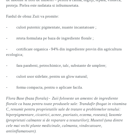
proteja. Pielea este rasfatata si infrumusetata.
Fardul de obraz Zuii va promite:
-
culori puternic pigmentate, nuante incantatoare ;
-
reteta formulata pe baza de ingrediente florale ;
-
certificare organica - 94% din ingrediente provin din agricultura
ecologica;
-
fara parabeni, petrochimice, talc, substante de umplere;
-
culori usor sidefate, pentru un glow natural;
-
forma compacta, pentru o aplicare facila.
Flora Base (baza florala) -
Zuii foloseste un amestec de ingrediente
florale ca baza pentru toate produsele sale: Trandafir (bogat in vitamina
C, renumit pentru proprietatile sale de tratare a problemelor tenului:
hiperpigmentare, cicatrici, acnee, psoriazis, eczema, roseata); Iasomie
(proprietati calmante si de reparare a tesuturilor); Musetel (una dintre
cele mai vechi plante medicinale, calmanta, vindecatoare,
antiinflamatoare).