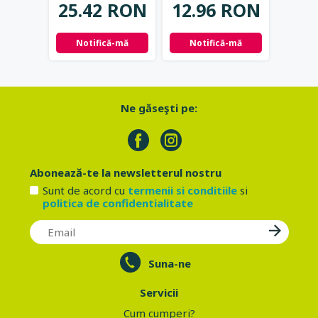
25.42 RON
12.96 RON
16.
Notifică-mă
Notifică-mă
Adau
Ne găseşti pe:
Abonează-te la newsletterul nostru
Sunt de acord cu
termenii si conditiile
si
politica de confidentialitate
Suna-ne
Servicii
Cum cumperi?