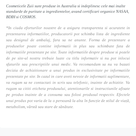
Cosmeticele Zuii sunt produse in Australia si indeplinesc cele mai inalte
standarde de puritate a ingredientelor, avand certificari organice NASAA,
BDIH si COSMOS.
*In ciuda eforturilor noastre de a asigura transparenta si acuratete in
prezentarea informatiilor, producatorii pot schimba lista de ingrediente
sau designul de ambalaj, fara sa ne anunte. Forma de prezentare a
produselor poate contine informatii in plus sau schimbate fata de
informatiile prezentate pe site. Toate informatiile despre produse si pozele
de pe site-ul nostru trebuie luate cu titlu informativ si nu pot inlocui
sfaturile sau prescriptiile unui medic. Va recomandam sa nu va bazati
decizia de achizitionare a unui produs in exclusivitate pe informatiile
prezentate pe site. In cazul in care aveti nevoie de informatii suplimentare,
va rugam sa ne contactati in scris sau telefonic, inainte de achizitie. Va
rugam sa cititi eticheta produsului, atentionarile si instructiunile afisate
pe produs inainte de a consuma sau folosi produsul respectiv. Efectele
unui produs pot varia de la o persoană la alta în funcție de stilul de viață,
metabolism, vârstă sau stare de sănătate.