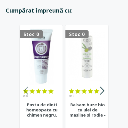
Cumpărat împreună cu:
Stoc 0
Stoc 0
(18)
(15)
(19)
Pasta de dinti
Balsam buze bio
Creio
homeopata cu
cu ulei de
pen
chimen negru,
masline si rodie -
Negru
fara fluor - Eco
Eco Cosmetics
Cosmetics
...