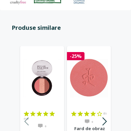
Produse similare
-25%
-25%
(3)
(14)
0
0
Fard de obraz
Fard