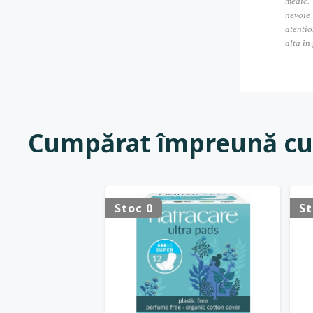
medic. 
nevoie
atentio
alta în
Cumpărat împreună cu
Stoc 0
St