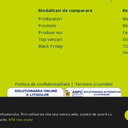
Modalitati de cumparare
Re
Producatori
Ma
Promotii
Bl
Produse noi
Ce 
Top vanzari
Sti
Black Friday
TO
Sh
Politica de confidentialitate
Termeni si conditii
Copyright © 2026 PROVA.ro
lizatorului. Prin utilizarea site-ului nostru web, sunteți de acord cu
urile.
Află mai multe
='action=accept-gdpr'; $.ajax({ method: "POST", url: "https://www.prova.r