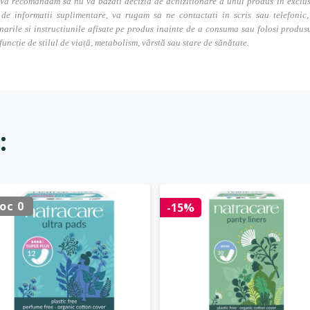
Va recomandam sa nu va bazati decizia de achizitionare a unui produs in exclusivi
 de informatii suplimentare, va rugam sa ne contactati in scris sau telefonic, 
narile si instructiunile afisate pe produs inainte de a consuma sau folosi produs
 funcție de stilul de viață, metabolism, vârstă sau stare de sănătate.
:
oc 0
-15%