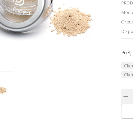
PROD
Mod 
Greut
Dispo
Preţ:
Clie
Clie