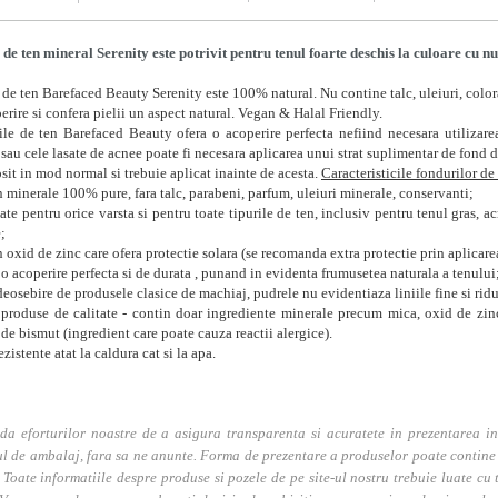
de ten mineral Serenity este potrivit pentru tenul foarte deschis la culoare cu nu
de ten Barefaced Beauty Serenity este 100% natural. Nu contine talc, uleiuri, colo
erire si confera pielii un aspect natural. Vegan & Halal Friendly.
le de ten Barefaced Beauty ofera o acoperire perfecta nefiind necesara utilizar
 sau cele lasate de acnee poate fi necesara aplicarea unui strat suplimentar de fond d
osit in mod normal si trebuie aplicat inainte de acesta.
Caracteristicile fondurilor d
n minerale 100% pure, fara talc, parabeni, parfum, uleiuri minerale, conservanti;
ate pentru orice varsta si pentru toate tipurile de ten, inclusiv pentru tenul gras, ac
;
n oxid de zinc care ofera protectie solara (se recomanda extra protectie prin aplicare
 o acoperire perfecta si de durata , punand in evidenta frumusetea naturala a tenului
deosebire de produsele clasice de machiaj, pudrele nu evidentiaza liniile fine si ridu
produse de calitate - contin doar ingrediente minerale precum mica, oxid de zinc,
 de bismut (ingredient care poate cauza reactii alergice).
ezistente atat la caldura cat si la apa.
da eforturilor noastre de a asigura transparenta si acuratete in prezentarea in
l de ambalaj, fara sa ne anunte. Forma de prezentare a produselor poate contine i
. Toate informatiile despre produse si pozele de pe site-ul nostru trebuie luate cu t