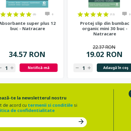
(0)
0
(12)
0
Absorbante super plus 12
Protej slip din bumbac
buc - Natracare
organic mini 30 buc -
Natracare
22.37 RON
34.57 RON
19.02 RON
Notifică-mă
Adaugă în coş
ază-te la newsletterul nostru
t de acord cu
termenii si conditiile
si
itica de confidentialitate