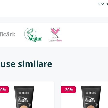
Vrei 
ficări:
use similare
20%
-20%