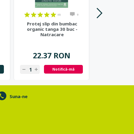
(6)
0
Protej slip din bumbac
Crema bio prot
organic tanga 30 buc -
minerala beb
Natracare
FPS45 -
22.37 RON
80.22
Notifică-mă
N
Suna-ne