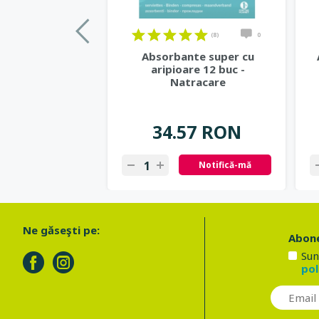
(8)
0
Absorbante super cu
aripioare 12 buc -
Natracare
34.57 RON
Notifică-mă
Ne găseşti pe:
Abone
Sun
pol