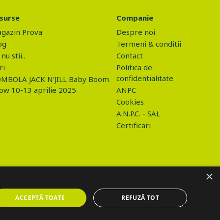
surse
Companie
gazin Prova
Despre noi
og
Termeni & conditii
nu stii..
Contact
ri
Politica de
confidentialitate
MBOLA JACK N'JILL Baby Boom
ow 10-13 aprilie 2025
ANPC
Cookies
A.N.P.C. - SAL
Certificari
×
ACCEPTĂ TOATE
REFUZĂ TOT
o/gdpr.php", data: values, success: function(html) { if (html ==