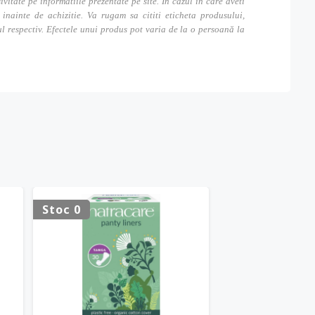
tate pe informatiile prezentate pe site. In cazul in care aveti
inainte de achizitie. Va rugam sa cititi eticheta produsului,
ul respectiv. Efectele unui produs pot varia de la o persoană la
Stoc 0
Stoc 0