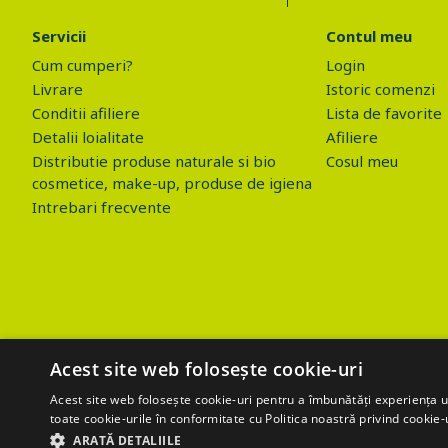
Servicii
Contul meu
Cum cumperi?
Login
Livrare
Istoric comenzi
Conditii afiliere
Lista de favorite
Detalii loialitate
Afiliere
Distributie produse naturale si bio
Cosul meu
cosmetice, make-up, produse de igiena
Intrebari frecvente
Acest site web folosește cookie-uri
Acest site web folosește cookie-uri pentru a îmbunătăți experiența uti
toate cookie-urile în conformitate cu Politica noastră privind cookie-
$('.btn_gdpr').click(function() { //alert('test'); var values=''; values+
ARATĂ DETALIILE