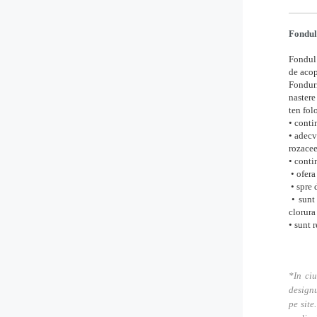
Fondul 
Fondul 
de acop
Fonduri
nastere
ten fol
• conti
• adecv
rozacee
• conti
• ofera
• spre 
• sunt 
clorura
• sunt r
*In ciu
designu
pe site