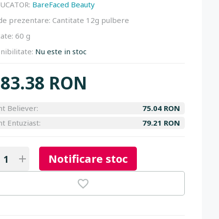
UCATOR:
BareFaced Beauty
de prezentare:
Cantitate 12g pulbere
ate:
60 g
nibilitate:
Nu este in stoc
83.38 RON
nt Believer:
75.04 RON
nt Entuziast:
79.21 RON
Notificare stoc