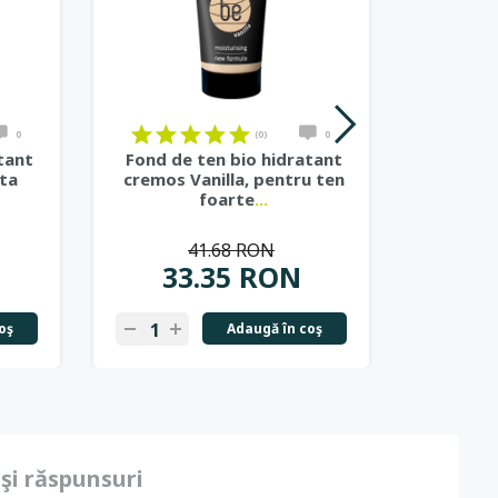
0
(0)
0
tant
Fond de ten bio hidratant
Fond d
ta
cremos Vanilla, pentru ten
Caramel
foarte
...
s
41.68 RON
33.35 RON
4
oş
Adaugă în coş
 şi răspunsuri