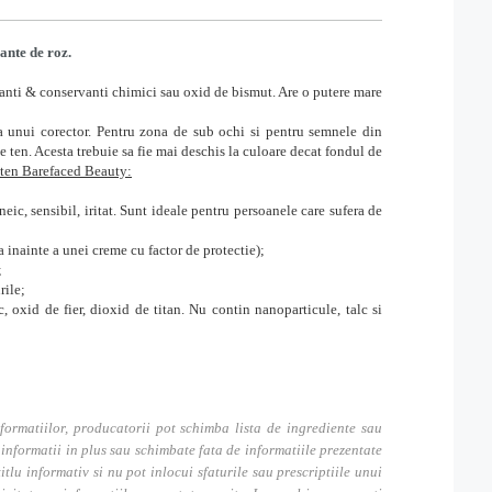
ante de roz.
ranti & conservanti chimici sau oxid de bismut. Are o putere mare
ea unui corector. Pentru zona de sub ochi si pentru semnele din
e ten. Acesta trebuie sa fie mai deschis la culoare decat fondul de
e ten Barefaced Beauty:
neic, sensibil, iritat. Sunt ideale pentru persoanele care sufera de
a inainte a unei creme cu factor de protectie);
;
rile;
 oxid de fier, dioxid de titan. Nu contin nanoparticule, talc si
formatiilor, producatorii pot schimba lista de ingrediente sau
nformatii in plus sau schimbate fata de informatiile prezentate
itlu informativ si nu pot inlocui sfaturile sau prescriptiile unui