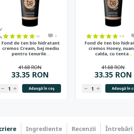
(0)
0
(14)
Fond de ten bio hidratant
Fond de ten bio hidra
cremos Cream, bej mediu
cremos Honey, nuan
pentru tenurile
...
calda, cu tenta
...
41.68 RON
41.68 RON
33.35 RON
33.35 RON
Adaugă în coş
Adaugă în c
criere
Ingrediente
Recenzii
Întrebări