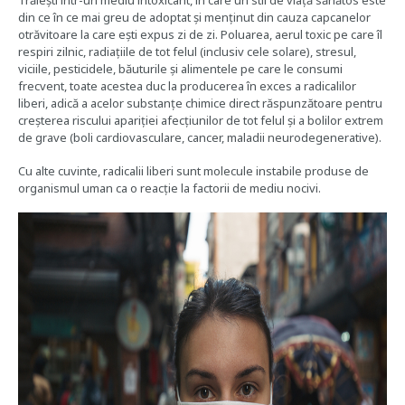
din ce în ce mai greu de adoptat și menținut din cauza capcanelor
otrăvitoare la care ești expus zi de zi. Poluarea, aerul toxic pe care îl
respiri zilnic, radiațiile de tot felul (inclusiv cele solare), stresul,
viciile, pesticidele, băuturile și alimentele pe care le consumi
frecvent, toate acestea duc la producerea în exces a radicalilor
liberi, adică a acelor substanțe chimice direct răspunzătoare pentru
creșterea riscului apariției afecțiunilor de tot felul și a bolilor extrem
de grave (boli cardiovasculare, cancer, maladii neurodegenerative).
Cu alte cuvinte, radicalii liberi sunt molecule instabile produse de
organismul uman ca o reacție la factorii de mediu nocivi.