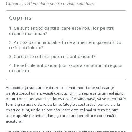
Categoria: Alimentatie pentru o viata sanatoasa
Cuprins
1. Ce sunt antioxidanții și care este rolul lor pentru
organismul uman?
2. Antioxidanții naturali – În ce alimente îi găsești și cu
ce îi poți înlocui?
3. Care este cel mai puternic antioxidant?
4. Beneficiile antioxidanților asupra sănătății întregului
organism
Antioxidanții sunt unele dintre cele mai importante substanțe
pentru corpul uman. Acești compuși chimici reprezintă un real ajutor
pentru orice persoană ce dorește să fie sănătoasă, să se mențină în
formă și să aibă o stare de bine. Citește acest articol pentru a afla
exact ce sunt, unde se pot găsi, care este cel mai puternic dintre
toate tipurile de antioxidanți și care sunt beneficiile consumării
acestora.
Trăiești într-un mediu intoxicant, în care un stil de viață sănătos este