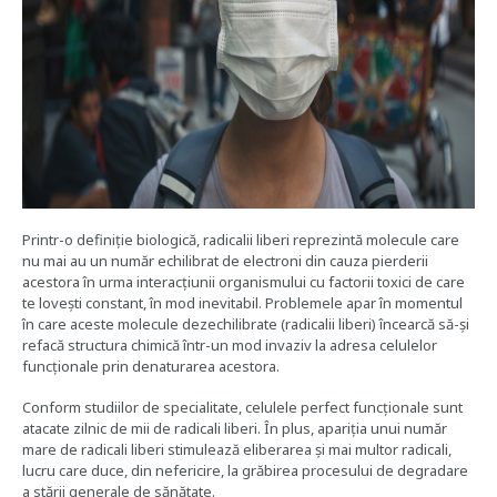
Printr-o definiție biologică, radicalii liberi reprezintă molecule care
nu mai au un număr echilibrat de electroni din cauza pierderii
acestora în urma interacțiunii organismului cu factorii toxici de care
te lovești constant, în mod inevitabil. Problemele apar în momentul
în care aceste molecule dezechilibrate (radicalii liberi) încearcă să-și
refacă structura chimică într-un mod invaziv la adresa celulelor
funcționale prin denaturarea acestora.
Conform studiilor de specialitate, celulele perfect funcționale sunt
atacate zilnic de mii de radicali liberi. În plus, apariția unui număr
mare de radicali liberi stimulează eliberarea și mai multor radicali,
lucru care duce, din nefericire, la grăbirea procesului de degradare
a stării generale de sănătate.