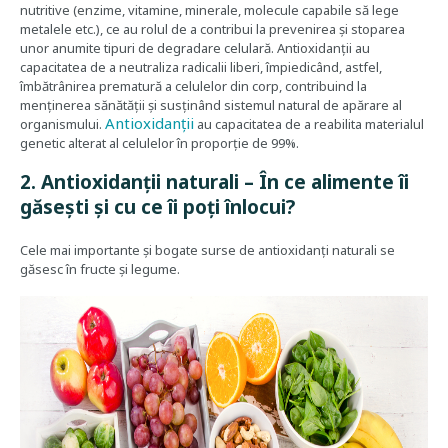
nutritive (enzime, vitamine, minerale, molecule capabile să lege
metalele etc.), ce au rolul de a contribui la prevenirea și stoparea
unor anumite tipuri de degradare celulară. Antioxidanții au
capacitatea de a neutraliza radicalii liberi, împiedicând, astfel,
îmbătrânirea prematură a celulelor din corp, contribuind la
menținerea sănătății și susținând sistemul natural de apărare al
Antioxidanții
organismului.
au capacitatea de a reabilita materialul
genetic alterat al celulelor în proporție de 99%.
2. Antioxidanții naturali – În ce alimente îi
găsești și cu ce îi poți înlocui?
Cele mai importante și bogate surse de antioxidanți naturali se
găsesc în fructe și legume.