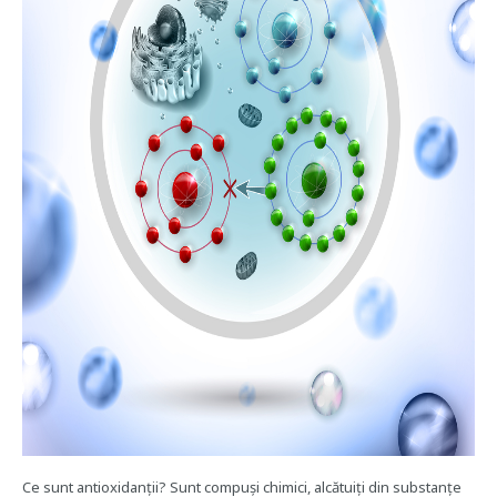
Ce sunt antioxidanții? Sunt compuși chimici, alcătuiți din substanțe