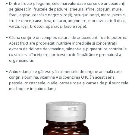
Dintre fructe și legume, cele mai valoroase surse de antioxidanți
se găsesc în: fructele de pădure (zmeură, afine, căpșuni, mure,
fragi, agrișe, coacăze negre și roșii), struguri negri, mere, piersici,
fructe citrice, caise, kiwi, usturoi, anghinare, morcovi, cartofi dulci,
varză, roșii, broccoli, spanac și fasole roșie).
Cătina conține un complex natural de antioxidanți foarte puternic.
Acest fruct are proprietăți nutritive incredibile și concentrații
extrem de ridicate de vitamine, minerale și pigmenți ce contribuie
cu succes la încetinirea procesului de îmbătrânire prematură a
organismului.
Antioxidanții se găsesc și în alimentele de origine animală care
conțin albumină, vitamina A și coenzima Q10. În acest sens,
peștele, crustaceele, ouăle, carnea roșie și carnea de pui sunt cele
mai bogate în antioxidanți.