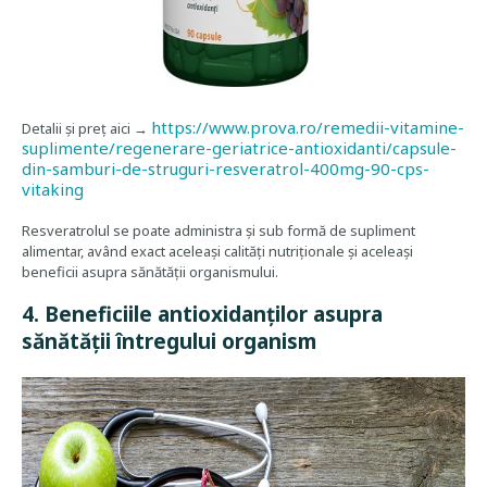
https://www.prova.ro/remedii-vitamine-
Detalii și preț aici →
suplimente/regenerare-geriatrice-antioxidanti/capsule-
din-samburi-de-struguri-resveratrol-400mg-90-cps-
vitaking
Resveratrolul se poate administra și sub formă de supliment
alimentar, având exact aceleași calități nutriționale și aceleași
beneficii asupra sănătății organismului.
4. Beneficiile antioxidanților asupra
sănătății întregului organism