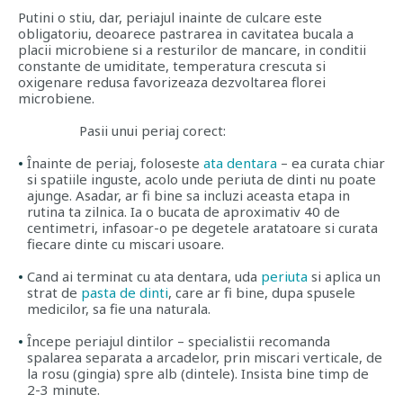
Putini o stiu, dar, periajul inainte de culcare este
obligatoriu, deoarece pastrarea in cavitatea bucala a
placii microbiene si a resturilor de mancare, in conditii
constante de umiditate, temperatura crescuta si
oxigenare redusa favorizeaza dezvoltarea florei
microbiene.
Pasii unui periaj corect:
Înainte de periaj, foloseste
ata dentara
– ea curata chiar
si spatiile inguste, acolo unde periuta de dinti nu poate
ajunge. Asadar, ar fi bine sa incluzi aceasta etapa in
rutina ta zilnica. Ia o bucata de aproximativ 40 de
centimetri, infasoar-o pe degetele aratatoare si curata
fiecare dinte cu miscari usoare.
Cand ai terminat cu ata dentara, uda
periuta
si aplica un
strat de
pasta de dinti
, care ar fi bine, dupa spusele
medicilor, sa fie una naturala.
Începe periajul dintilor – specialistii recomanda
spalarea separata a arcadelor, prin miscari verticale, de
la rosu (gingia) spre alb (dintele). Insista bine timp de
2-3 minute.