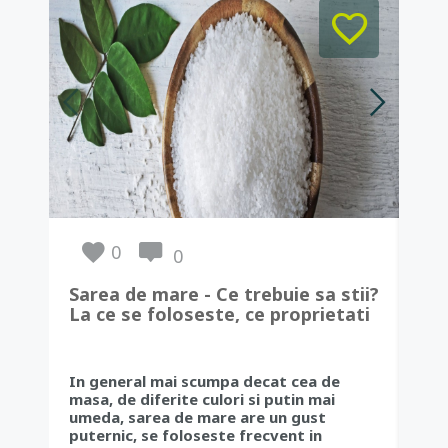
0
0
Sarea de mare - Ce trebuie sa stii?
Igi
La ce se foloseste, ce proprietati
imp
are si ce o diferentiaza de sarea
ce 
de masa!
men
In general mai scumpa decat cea de
Fiin
masa, de diferite culori si putin mai
nece
umeda, sarea de mare are un gust
fac
puternic, se foloseste frecvent in
si s