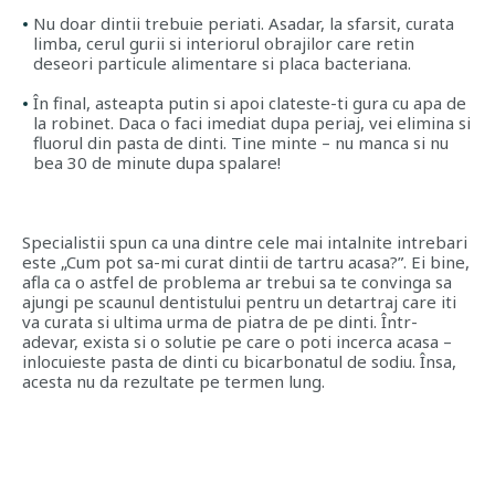
Nu doar dintii trebuie periati. Asadar, la sfarsit, curata
limba, cerul gurii si interiorul obrajilor care retin
deseori particule alimentare si placa bacteriana.
În final, asteapta putin si apoi clateste-ti gura cu apa de
la robinet. Daca o faci imediat dupa periaj, vei elimina si
fluorul din pasta de dinti. Tine minte – nu manca si nu
bea 30 de minute dupa spalare!
Specialistii spun ca una dintre cele mai intalnite intrebari
este „
Cum pot sa-mi curat dintii de tartru acasa?
”. Ei bine,
afla ca o astfel de problema ar trebui sa te convinga sa
ajungi pe scaunul dentistului pentru un detartraj care iti
va curata si ultima urma de piatra de pe dinti. Într-
adevar, exista si o solutie pe care o poti incerca acasa –
inlocuieste pasta de dinti cu bicarbonatul de sodiu. Însa,
acesta nu da rezultate pe termen lung.