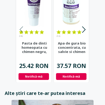
(18)
(12)
Past
Pasta de dinti
Apa de gura bio
nat
homeopata cu
concentrata, cu
ra
chimen negru,
salvie si chimen
W
fara fluor - Eco
negru - Eco
...
Cosmetics
...
25.
25.42 RON
37.57 RON
Not
Notifică-mă
Notifică-mă
Alte știri care te-ar putea interesa