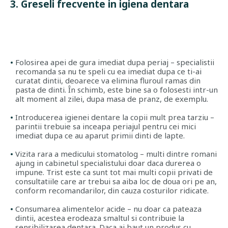
3. Greseli frecvente in igiena dentara
Folosirea apei de gura imediat dupa periaj – specialistii
recomanda sa nu te speli cu ea imediat dupa ce ti-ai
curatat dintii, deoarece va elimina fluroul ramas din
pasta de dinti. În schimb, este bine sa o folosesti intr-un
alt moment al zilei, dupa masa de pranz, de exemplu.
Introducerea igienei dentare la copii mult prea tarziu –
parintii trebuie sa inceapa periajul pentru cei mici
imediat dupa ce au aparut primii dinti de lapte.
Vizita rara a medicului stomatolog – multi dintre romani
ajung in cabinetul specialistului doar daca durerea o
impune. Trist este ca sunt tot mai multi copii privati de
consultatiile care ar trebui sa aiba loc de doua ori pe an,
conform recomandarilor, din cauza costurilor ridicate.
Consumarea alimentelor acide – nu doar ca pateaza
dintii, acestea erodeaza smaltul si contribuie la
sensibilizarea dentara. Daca ai baut un produs cu