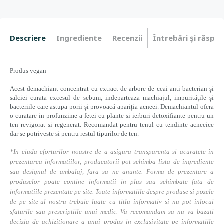
Descriere
Ingrediente
Recenzii
Întrebări şi răspun
Produs vegan
Acest demachiant concentrat cu extract de arbore de ceai anti-bacterian și
salciei curata excesul de sebum, indeparteaza machiajul, impuritățile și
bacteriile care astupa porii și provoacă apariția acneei. Demachiantul ofera
o curatare in profunzime a fetei cu plante si ierburi detoxifiante pentru un
ten revigorat si regenerat. Recomandat pentru tenul cu tendinte acneeice
dar se potriveste si pentru restul tipurilor de ten.
*In ciuda eforturilor noastre de a asigura transparenta si acuratete in
prezentarea informatiilor, producatorii pot schimba lista de ingrediente
sau designul de ambalaj, fara sa ne anunte. Forma de prezentare a
produselor poate contine informatii in plus sau schimbate fata de
informatiile prezentate pe site. Toate informatiile despre produse si pozele
de pe site-ul nostru trebuie luate cu titlu informativ si nu pot inlocui
sfaturile sau prescriptiile unui medic. Va recomandam sa nu va bazati
decizia de achizitionare a unui produs in exclusivitate pe informatiile