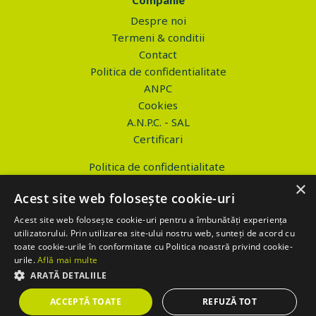
Companie
Despre noi
Termeni & conditii
Contact
Politica de confidentialitate
ANPC
Cookies
A.N.P.C. - SAL
Certificari
Politica de confidentialitate
Termeni si conditii
×
Acest site web folosește cookie-uri
Acest site web folosește cookie-uri pentru a îmbunătăți experiența
utilizatorului. Prin utilizarea site-ului nostru web, sunteți de acord cu
toate cookie-urile în conformitate cu Politica noastră privind cookie-
Copyright © 2026 PROVA.ro
urile.
Află mai multe
ARATĂ DETALIILE
$('.btn_gdpr').click(function() { //alert('test'); var values='';
values+='action=accept-gdpr'; $.ajax({ method: "POST", url:
ACCEPTĂ TOATE
REFUZĂ TOT
"https://www.prova.ro/gdpr.php", data: values, success: function(html)