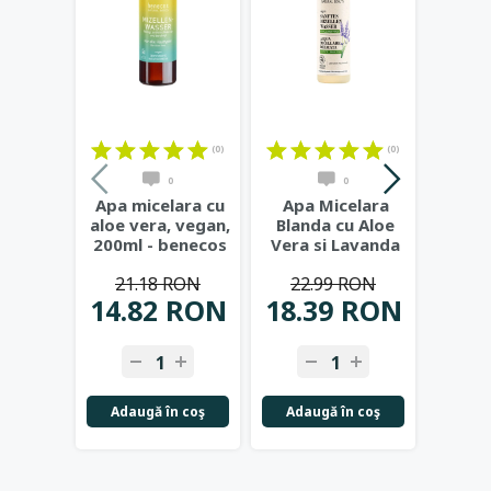
(0)
(0)
(17)
0
0
Apa micelara cu
Apa Micelara
Gel d
aloe vera, vegan,
Blanda cu Aloe
bio cu
200ml - benecos
Vera si Lavanda
si ech
Natural Basics
...
Bio, 150ml -
Cos
21.18 RON
22.99 RON
Benecos
...
14.82 RON
18.39 RON
41.
Adaugă în coş
Adaugă în coş
Not