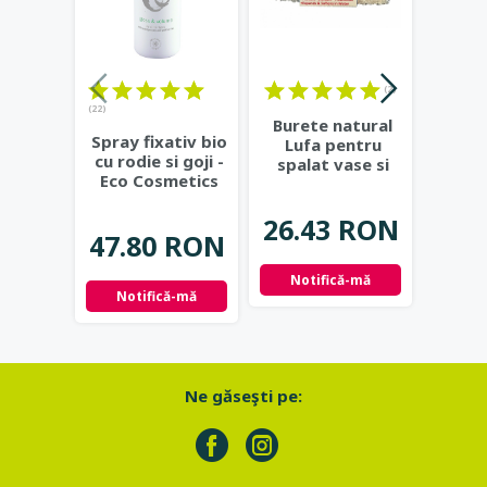
(2)
(22)
Burete natural
Apa
Spray fixativ bio
Lufa pentru
natu
cu rodie si goji -
spalat vase si
Smil
Eco Cosmetics
curatat
a
suprafete
...
res
26.43 RON
75.
47.80 RON
Notifică-mă
Not
Notifică-mă
Ne găseşti pe: