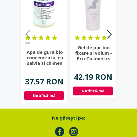
(4)
(12)
Gel de par bio
Past
Apa de gura bio
fixare si volum -
nat
concentrata, cu
Eco Cosmetics
fe
salvie si chimen
propo
negru - Eco
...
P
42.19 RON
39.
37.57 RON
Notifică-mă
Not
Notifică-mă
Ne găseşti pe: