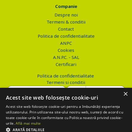
Companie
Despre noi
Termeni & conditii
Contact
Politica de confidentialitate
ANPC
Cookies
A.N.P.C. - SAL
Certificari
Politica de confidentialitate
Termeni si conditii
×
Acest site web folosește cookie-uri
Acest site web folosește cookie-uri pentru a îmbunătăți experiența
Copyright © 2026 PROVA.ro
utilizatorului. Prin utilizarea site-ului nostru web, sunteți de acord cu
toate cookie-urile în conformitate cu Politica noastră privind cookie-
$('.btn_gdpr').click(function() { //alert('test'); var values='';
urile.
Află mai multe
values+='action=accept-gdpr'; $.ajax({ method: "POST", url:
ARATĂ DETALIILE