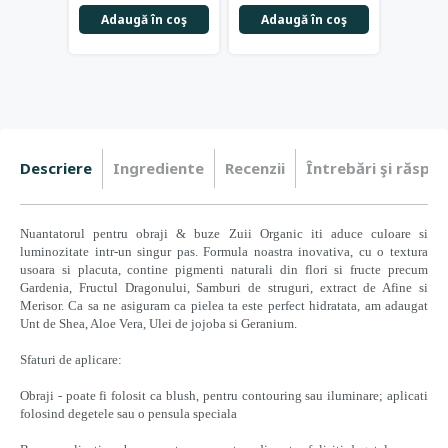
Adaugă în coş
Adaugă în coş
Adau
Descriere
Ingrediente
Recenzii
Întrebări şi răspun
Nuantatorul pentru obraji & buze Zuii Organic iti aduce culoare si
luminozitate intr-un singur pas. Formula noastra inovativa, cu o textura
usoara si placuta, contine pigmenti naturali din flori si fructe precum
Gardenia, Fructul Dragonului, Samburi de struguri, extract de Afine si
Merisor. Ca sa ne asiguram ca pielea ta este perfect hidratata, am adaugat
Unt de Shea, Aloe Vera, Ulei de jojoba si Geranium.
Sfaturi de aplicare:
Obraji - poate fi folosit ca blush, pentru contouring sau iluminare; aplicati
folosind degetele sau o pensula speciala