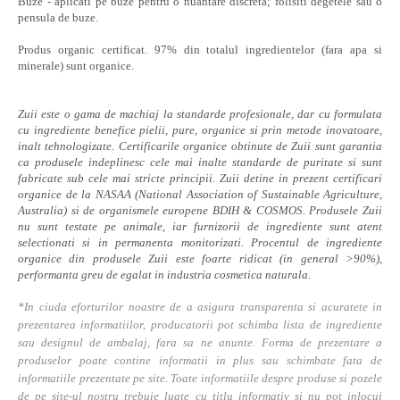
Buze - aplicati pe buze pentru o nuantare discreta; folisiti degetele sau o
pensula de buze.
Produs organic certificat. 97% din totalul ingredientelor (fara apa si
minerale) sunt organice.
Zuii este o gama de machiaj la standarde profesionale, dar cu formulata
cu ingrediente benefice pielii, pure, organice si prin metode inovatoare,
inalt tehnologizate. Certificarile organice obtinute de Zuii sunt garantia
ca produsele indeplinesc cele mai inalte standarde de puritate si sunt
fabricate sub cele mai stricte principii. Zuii detine in prezent certificari
organice de la NASAA (National Association of Sustainable Agriculture,
Australia) si de organismele europene BDIH & COSMOS. Produsele Zuii
nu sunt testate pe animale, iar furnizorii de ingrediente sunt atent
selectionati si in permanenta monitorizati. Procentul de ingrediente
organice din produsele Zuii este foarte ridicat (in general >90%),
performanta greu de egalat in industria cosmetica naturala.
*In ciuda eforturilor noastre de a asigura transparenta si acuratete in
prezentarea informatiilor, producatorii pot schimba lista de ingrediente
sau designul de ambalaj, fara sa ne anunte. Forma de prezentare a
produselor poate contine informatii in plus sau schimbate fata de
informatiile prezentate pe site. Toate informatiile despre produse si pozele
de pe site-ul nostru trebuie luate cu titlu informativ si nu pot inlocui