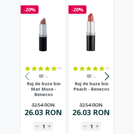
-20%
-20%
-40%
(0)
(2)
0
0
Ruj de buze bio
Ruj de buze bio
Ruj d
Mat Muse -
Peach - Benecos
Ma
Benecos
B
32.54 RON
32.54 RON
32
26.03 RON
26.03 RON
19.
-
+
-
+
-