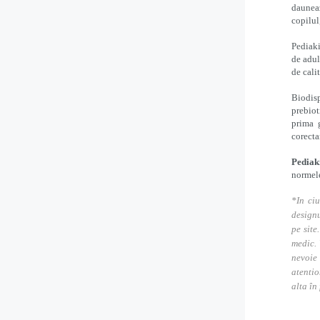
dauneaz
copilul
Pediaki
de adul
de cali
Biodisp
prebiot
prima 
corecta
Pediaki
normele
*In ciu
designu
pe site
medic. 
nevoie
atentio
alta în