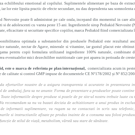
a echilibrului emotional al copilului. Suplimentele alimentare pe baza de extract
, iar lor este lipsita practic de efecte secundare, nu dau dependenta sau somnolenta 
d Nervosite poate fi administrat pe cale orala, incepand din momentul in care alimen
ti si de adolescenti cu varsta peste 15 ani. Ingredientele sirop Pediakid Nervosite 
tate, eficacitate si securitate specifice copiilor, marca Pediakid fiind comercializat
onibilitatea optimala a substantelor din produsele Pediakid este rezultatul as
ice naturale, nectar de Agave, minerale si vitamine, iar gustul placut este obtinut 
gama pentru copii formulata utilizand ingrediente 100% naturale, combinate de
rea eventualelor mici dezechilibre nutritionale care pot aparea in perioada de crester
d, este o marca de referinta pe plan internațional,
comercializata acum in peste 
 de calitate si control GMP impuse de documentele CE N°178/2002 și N° 852/2004, 
da eforturilor noastre de a asigura transparenta si acuratete in prezentarea in
l de ambalaj, fara sa ne anunte. Forma de prezentare a produselor poate contine i
. Toate informatiile despre produse si pozele de pe site-ul nostru trebuie luate cu t
Va recomandam sa nu va bazati decizia de achizitionare a unui produs in exclusivi
 de informatii suplimentare, va rugam sa ne contactati in scris sau telefonic, 
narile si instructiunile afisate pe produs inainte de a consuma sau folosi produs
 funcție de stilul de viață, metabolism, vârstă sau stare de sănătate.