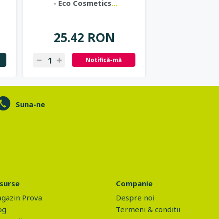
- Eco Cosmetics
...
Cosme
25.42 RON
37.57
Notifică-mă
N
Suna-ne
surse
Companie
gazin Prova
Despre noi
og
Termeni & conditii