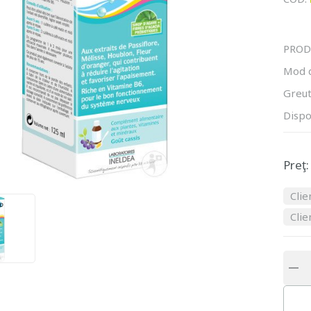
PROD
Mod 
Greut
Dispo
Preţ:
Clie
Clie