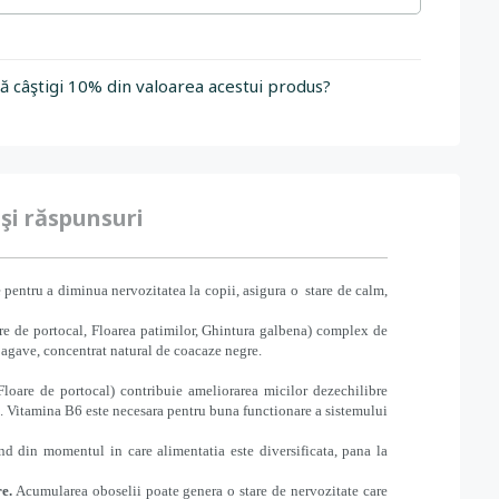
să câştigi 10% din valoarea acestui produs?
 şi răspunsuri
 pentru a diminua nervozitatea la copii, asigura o stare de calm,
re de portocal, Floarea patimilor, Ghintura galbena) complex de
 agave, concentrat natural de coacaze negre.
Floare de portocal) contribuie ameliorarea micilor dezechilibre
e. Vitamina B6 este necesara pentru buna functionare a sistemului
nd din momentul in care alimentatia este diversificata, pana la
e.
Acumularea oboselii poate genera o stare de nervozitate care