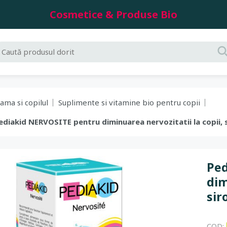
Cosmetice & Produse Bio
ama si copilul
Suplimente si vitamine bio pentru copii
Pediakid NERVOSITE pentru diminuarea nervozitatii la copii,
Ped
dim
sir
COD: