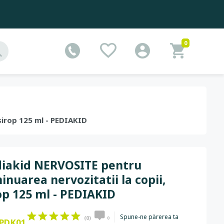
0
 sirop 125 ml - PEDIAKID
iakid NERVOSITE pentru
inuarea nervozitatii la copii,
op 125 ml - PEDIAKID
Spune-ne părerea ta
(0)
0
PDK01