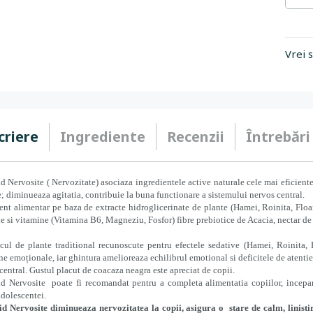
Vrei 
criere
Ingrediente
Recenzii
Întrebări
d Nervosite ( Nervozitate) asociaza ingredientele active naturale cele mai eficiente
re; diminueaza agitatia, contribuie la buna functionare a sistemului nervos central.
nt alimentar pe baza de extracte hidroglicerinate de plante (Hamei, Roinita, Floa
e si vitamine (Vitamina B6, Magneziu, Fosfor) fibre prebiotice de Acacia, nectar de
ul de plante traditional recunoscute pentru efectele sedative (Hamei, Roinita, 
ne emoționale, iar ghintura amelioreaza echilibrul emotional si deficitele de atenti
central. Gustul placut de coacaza neagra este apreciat de copii.
id Nervosite
poate fi recomandat pentru a completa alimentatia copiilor, incepa
adolescentei.
d Nervosite diminueaza nervozitatea la copii, asigura o stare de calm, linistir