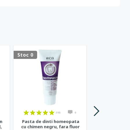
Stoc 0
Stoc 0
(18)
0
on
Pasta de dinti homeopata
Sampon bio p
,
cu chimen negru, fara fluor
cu kiwi si 