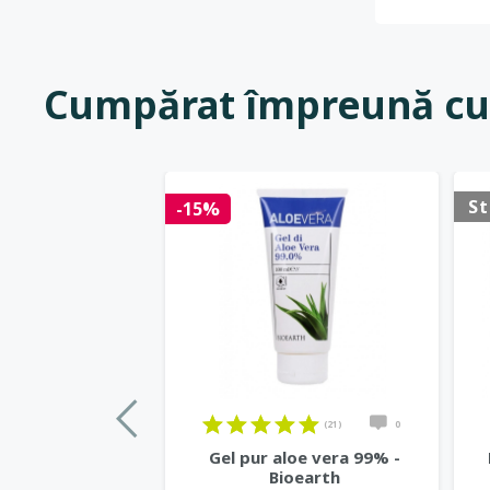
Cumpărat împreună cu
St
-15%
(21)
0
Gel pur aloe vera 99% -
Bioearth