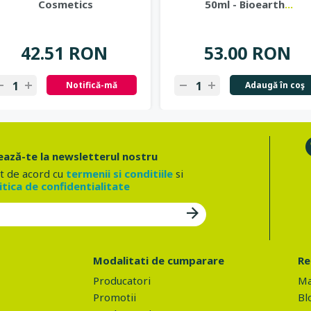
Cosmetics
50ml - Bioearth
...
42.51 RON
53.00 RON
Notifică-mă
Adaugă în coş
ază-te la newsletterul nostru
t de acord cu
termenii si conditiile
si
itica de confidentialitate
Modalitati de cumparare
Re
Producatori
Ma
Promotii
Bl