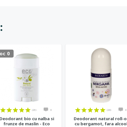
:
oc 0
(23)
0
(20)
0
Deodorant bio cu nalba si
Deodorant natural roll-
frunze de maslin - Eco
cu bergamot, fara alcool