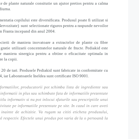
e de plante naturale consitutie un ajutor pretios pentru a calma
diurna.
tatia copilului este diversificata. Produsul poate fi utilizat si
(Nervozitate) sunt selectionate riguros pentru a raspunde nevoilor
a în Franta incepand din anul 2004.
ocierii de maniera inovatoare a extractelor de plante cu fibre
gratie utilizarii concentratelor naturale de fructe. Pediakid este
 maniera sinergica pentru a obtine o eficacitate optimala in
e la copii.
20 de tari. Produsele Pediakid sunt fabricate in conformitate cu
iar Laboratoarele Ineldea sunt certificate ISO 9001.
formatiilor, producatorii pot schimba lista de ingrediente sau
nformatii in plus sau schimbate fata de informatiile prezentate
itlu informativ si nu pot inlocui sfaturile sau prescriptiile unui
tate pe informatiile prezentate pe site. In cazul in care aveti
inainte de achizitie. Va rugam sa cititi eticheta produsului,
ul respectiv. Efectele unui produs pot varia de la o persoană la