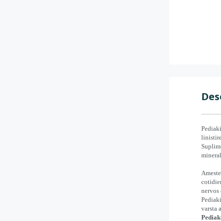
Des
Pediaki
linisti
Suplime
mineral
Amestec
cotidie
nervos 
Pediak
varsta 
Pediaki