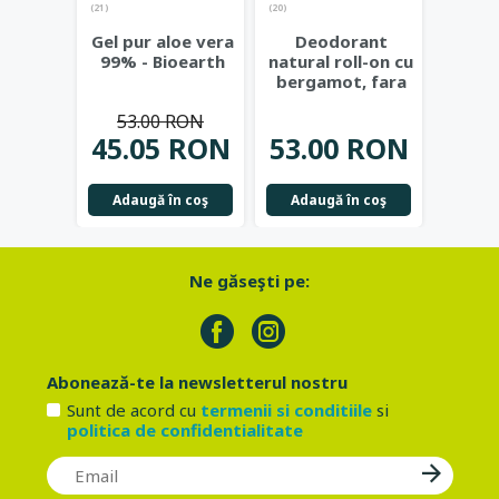
(21)
(20)
Lotiu
Gel pur aloe vera
Deodorant
hidr
99% - Bioearth
natural roll-on cu
rodie
bergamot, fara
v
alcool, 50ml -
Cos
53.00 RON
Bioearth
...
42.
45.05 RON
53.00 RON
Not
Adaugă în coş
Adaugă în coş
Ne găseşti pe:
Abonează-te la newsletterul nostru
Sunt de acord cu
termenii si conditiile
si
politica de confidentialitate