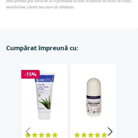
unui produs pot varia de la o persoană la alta în funcție de stilul de viață,
metabolism, vârstă sau stare de sănătate.
Cumpărat împreună cu:
Stoc 
-15%