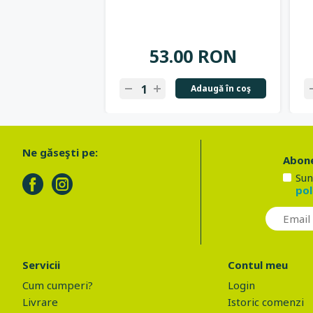
53.00 RON
Adaugă în coş
Ne găseşti pe:
Abone
Sun
pol
Servicii
Contul meu
Cum cumperi?
Login
Livrare
Istoric comenzi