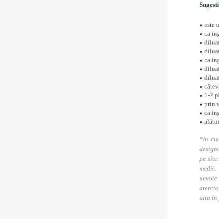
Sugesti
este 
ca in
dilua
dilua
ca in
dilua
dilua
câtev
1-2 p
prin 
ca in
alătu
*In ciu
designu
pe site
medic. 
nevoie
atentio
alta în