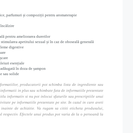
tice, parfumuri și compoziții pentru aromaterapie
 încălzire
ală pentru ameliorarea durerilor
u stimularea apetitului sexual și în caz de oboseală generală
bleme digestive
nare
ișcare
leiuri esențiale
ră adăugată în doza de șampon
de sau solide
formatiilor, producatorii pot schimba lista de ingrediente sau
nformatii in plus sau schimbate fata de informatiile prezentate
itlu informativ si nu pot inlocui sfaturile sau prescriptiile unui
tate pe informatiile prezentate pe site. In cazul in care aveti
inainte de achizitie. Va rugam sa cititi eticheta produsului,
ul respectiv. Efectele unui produs pot varia de la o persoană la