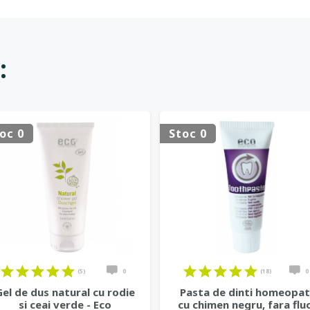
:
oc 0
Stoc 0
(5)
0
(18)
0
Gel de dus natural cu rodie
Pasta de dinti homeopa
si ceai verde - Eco
cu chimen negru, fara flu