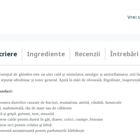
Vrei 
criere
Ingrediente
Recenzii
Întrebări
esențial de ghimbir este un ulei cald și stimulator, antalgic și antiinflamator, util în
 reputat afrodisiac și tonic general. Ajută în stări de oboseală, frigiditate, inapetență
andari:
orarea durerilor cauzate de fracturi, reumatism, artrită, vânătăi, furuncule
ă, mahmureală, rău de mare sau de călătorie
ă și gripă, guturai, tuse, sinuzită
ese calde pentru dureri în gât, diaree, colici, crampe, frisoane
ese reci pentru cefalee şi febră
nentă aromatizantă pentru parfumurile bărbătești