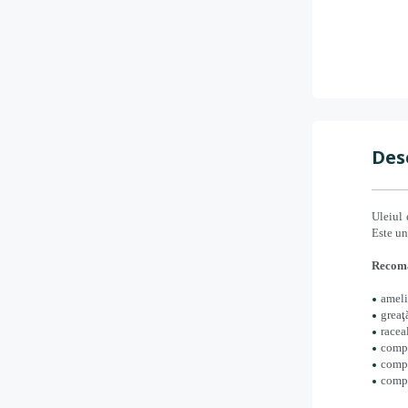
Des
Uleiul 
Este un
Recom
ameli
greaţ
raceal
compr
compr
compo