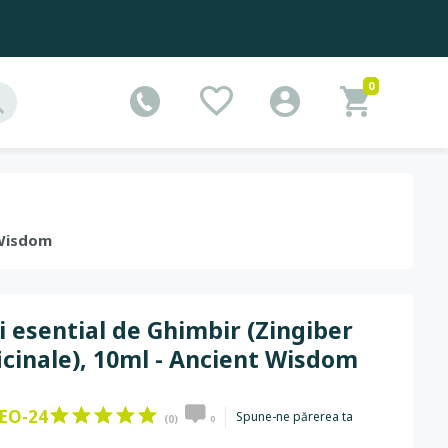
0
t Wisdom
i esential de Ghimbir (Zingiber
icinale), 10ml - Ancient Wisdom
EO-24
Spune-ne părerea ta
(0)
0