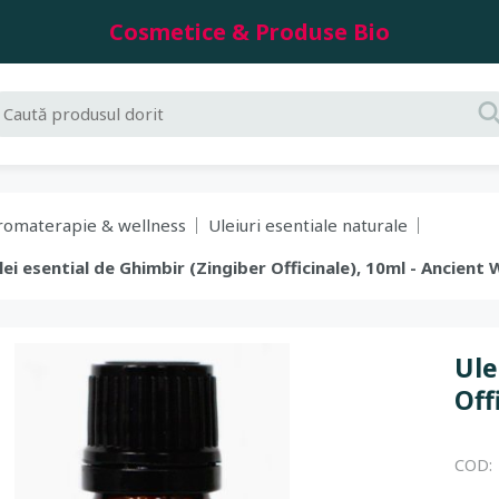
Cosmetice & Produse Bio
romaterapie & wellness
Uleiuri esentiale naturale
Ulei esential de Ghimbir (Zingiber Officinale), 10ml - Ancien
Ule
Off
COD: