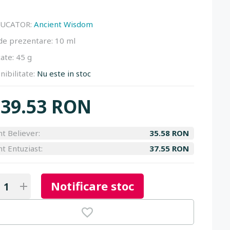
UCATOR:
Ancient Wisdom
de prezentare:
10 ml
ate:
45 g
nibilitate:
Nu este in stoc
39.53 RON
nt Believer:
35.58 RON
nt Entuziast:
37.55 RON
Notificare stoc