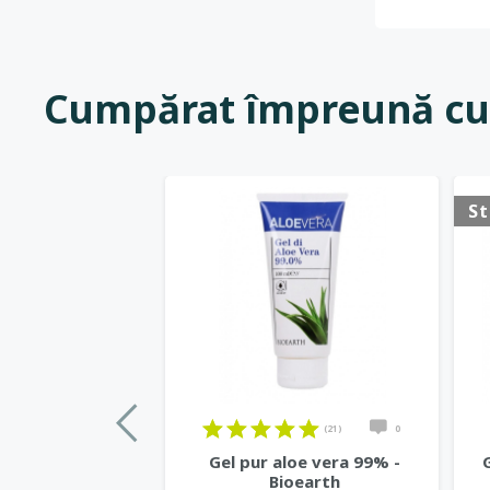
Cumpărat împreună cu
St
(21)
0
Gel pur aloe vera 99% -
Bioearth