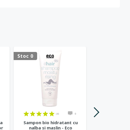
Stoc 0
Stoc 0
(4)
0
ta
Sampon bio hidratant cu
Pasta de din
or
nalba si maslin - Eco
pentru copii c