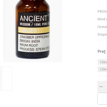
PROD
Mod 
Greut
Dispo
Preţ:
Clie
Clie