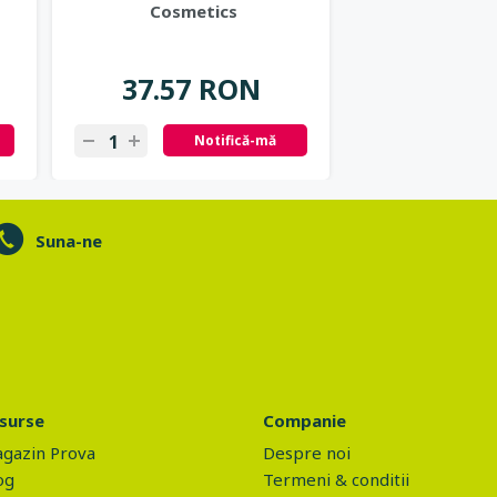
Cosmetics
Green P
37.57 RON
39.65
Notifică-mă
N
Suna-ne
surse
Companie
gazin Prova
Despre noi
og
Termeni & conditii