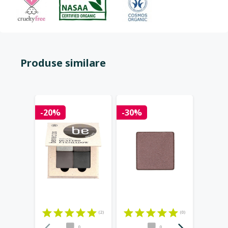
Produse similare
-20%
-30%
-25%
(2)
(0)
0
0