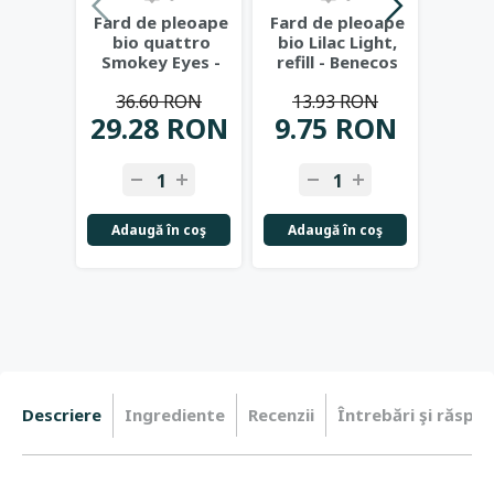
Fard de pleoape
Fard de pleoape
Fard 
bio quattro
bio Lilac Light,
bio 
Smokey Eyes -
refill - Benecos
Col
Benecos
Oc
36.60 RON
13.93 RON
41
L
29.28 RON
9.75 RON
31.
Adaugă în coş
Adaugă în coş
Adau
Descriere
Ingrediente
Recenzii
Întrebări şi răspun