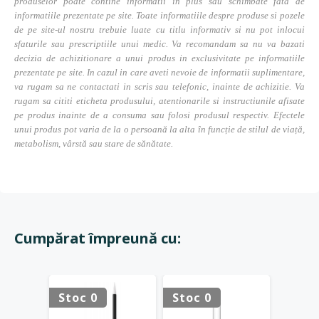
produselor poate contine informatii in plus sau schimbate fata de
informatiile prezentate pe site. Toate informatiile despre produse si pozele
de pe site-ul nostru trebuie luate cu titlu informativ si nu pot inlocui
sfaturile sau prescriptiile unui medic. Va recomandam sa nu va bazati
decizia de achizitionare a unui produs in exclusivitate pe informatiile
prezentate pe site. In cazul in care aveti nevoie de informatii suplimentare,
va rugam sa ne contactati in scris sau telefonic, inainte de achizitie. Va
rugam sa cititi eticheta produsului, atentionarile si instructiunile afisate
pe produs inainte de a consuma sau folosi produsul respectiv. Efectele
unui produs pot varia de la o persoană la alta în funcție de stilul de viață,
metabolism, vârstă sau stare de sănătate.
Cumpărat împreună cu:
Stoc 0
Stoc 0