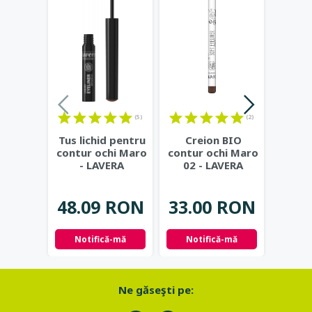
(5)
(2)
Tus lichid pentru
Creion BIO
Fard 
contur ochi Maro
contur ochi Maro
bio
- LAVERA
02 - LAVERA
Crea
B
48.09 RON
33.00 RON
13.
Notifică-mă
Notifică-mă
Adau
Ne găseşti pe: