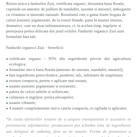
Reteta unica a fardurilor Zuii, certificata organic, denumita baza florala,
cuprinde un amestec de pulberi de trandafiri, iasomie si musetel, imbogatite
cu vitamine si minerale naturale. Rezultatul este o gama foarte bogata de
culori puternic pigmentate, de la tonuri blande, pana la nuante intense,
dramatice, care nu doar infrumuseteaza, ci, in acelasi timp, ingrijesc si
protejeaza pielea delicata din jurul ochilor. Fardurile organice Zuii sunt
formulate fara talc.
Fardurile organice Zuii
- beneficii:
certificate organic - 95% din ingrediente provin din agricultura
ecologica;
formulate intr-o baza florala (amestec de iasomie, trandafiri, musetel);
fara ingrediente petrochimice, parabeni, talc, substante de umplutura;
textura compacta, pentru o aplicare mai usoara;
nuante puternic pigmentate si rezistente;
paleta de culori subtile si sofisticate;
calmeaza si ingrijesc pielea pleoapelor;
nuante vibrante;
4 nuante complementare intr-o caseta compacta, cu oglinda si aplicator.
*In ciuda eforturilor noastre de a asigura transparenta si acuratete in
prezentarea informatiilor, producatorii pot schimba lista de ingrediente
sau designul de ambalaj, fara sa ne anunte. Forma de prezentare a