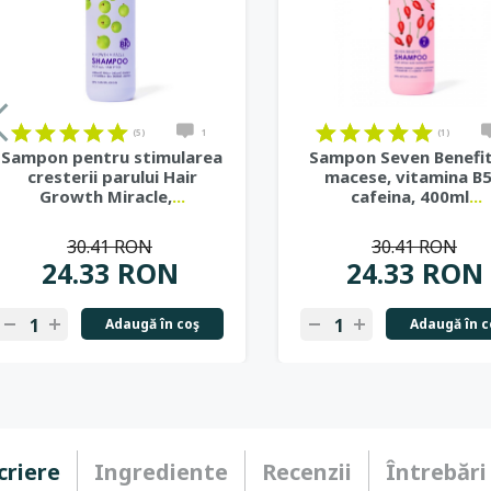
(5)
1
(1)
Sampon pentru stimularea
Sampon Seven Benefit
cresterii parului Hair
macese, vitamina B5
Growth Miracle,
...
cafeina, 400ml
...
30.41 RON
30.41 RON
24.33 RON
24.33 RON
Adaugă în coş
Adaugă în c
criere
Ingrediente
Recenzii
Întrebări