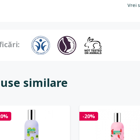
Vrei 
ficări:
use similare
20%
-20%