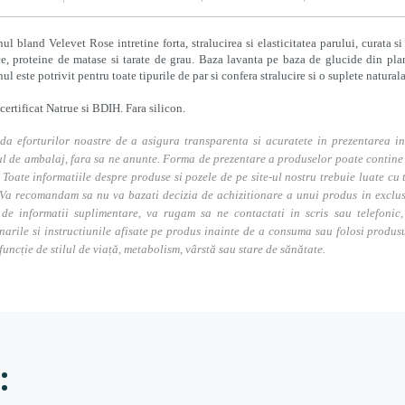
l bland Velevet Rose intretine forta, stralucirea si elasticitatea parului, curata s
e, proteine ​​de matase si tarate de grau. Baza lavanta pe baza de glucide din pl
l este potrivit pentru toate tipurile de par si confera stralucire si o suplete natural
certificat Natrue si BDIH. Fara silicon.
da eforturilor noastre de a asigura transparenta si acuratete in prezentarea in
l de ambalaj, fara sa ne anunte. Forma de prezentare a produselor poate contine i
. Toate informatiile despre produse si pozele de pe site-ul nostru trebuie luate cu t
Va recomandam sa nu va bazati decizia de achizitionare a unui produs in exclusivi
 de informatii suplimentare, va rugam sa ne contactati in scris sau telefonic, 
narile si instructiunile afisate pe produs inainte de a consuma sau folosi produs
 funcție de stilul de viață, metabolism, vârstă sau stare de sănătate.
: