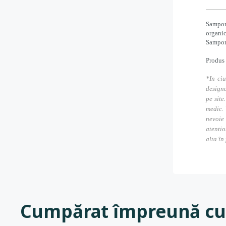
Samponu
organic
Samponu
Produs 
*In ciu
designu
pe site
medic. 
nevoie
atentio
alta în
Cumpărat împreună cu