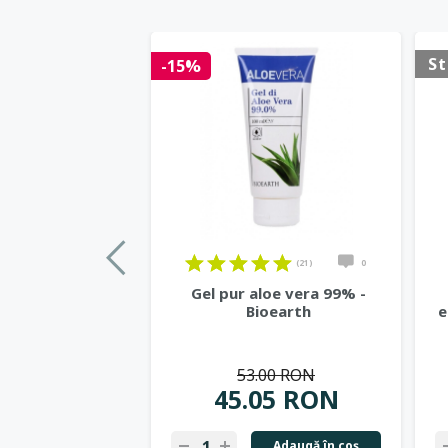
St
-15%
(21)
0
Gel pur aloe vera 99% -
Bioearth
e
53.00 RON
45.05 RON
Adaugă în coş