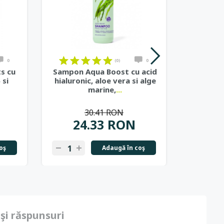
0
(0)
0
s cu
Sampon Aqua Boost cu acid
Sam
 si
hialuronic, aloe vera si alge
vitamina
marine,
...
por
30.41 RON
24.33 RON
2
oş
Adaugă în coş
 şi răspunsuri