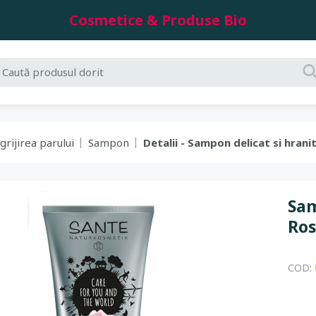
Cosmetice & Produse Bio
grijirea parului
Sampon
Detalii - Sampon delicat si hr
Sam
Ro
COD: