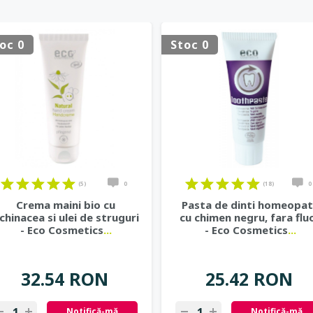
oc 0
Stoc 0
(5)
0
(18)
0
Crema maini bio cu
Pasta de dinti homeopa
chinacea si ulei de struguri
cu chimen negru, fara flu
- Eco Cosmetics
...
- Eco Cosmetics
...
32.54 RON
25.42 RON
Notifică-mă
Notifică-mă