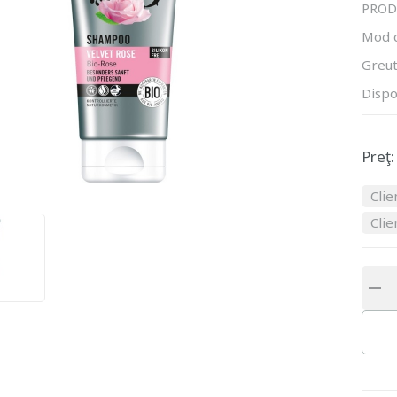
PROD
Mod 
Greut
Dispo
Preţ:
Clie
Clie