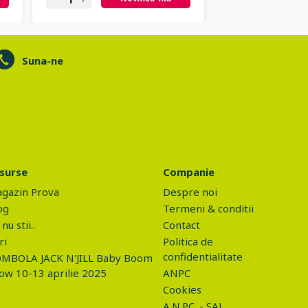
Suna-ne
surse
Companie
gazin Prova
Despre noi
og
Termeni & conditii
nu stii..
Contact
ri
Politica de
confidentialitate
MBOLA JACK N'JILL Baby Boom
ow 10-13 aprilie 2025
ANPC
Cookies
A.N.P.C. - SAL