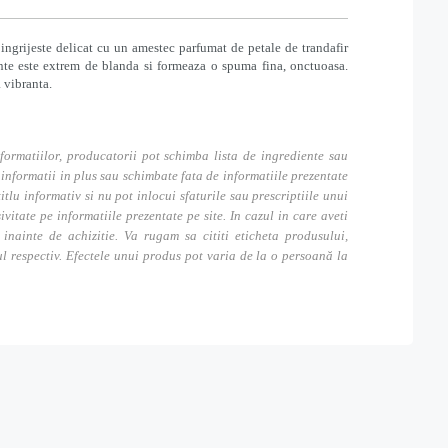
i ingrijeste delicat cu un amestec parfumat de petale de trandafir
ante este extrem de blanda si formeaza o spuma fina, onctuoasa.
a vibranta.
formatiilor, producatorii pot schimba lista de ingrediente sau
nformatii in plus sau schimbate fata de informatiile prezentate
itlu informativ si nu pot inlocui sfaturile sau prescriptiile unui
tate pe informatiile prezentate pe site. In cazul in care aveti
inainte de achizitie. Va rugam sa cititi eticheta produsului,
ul respectiv. Efectele unui produs pot varia de la o persoană la