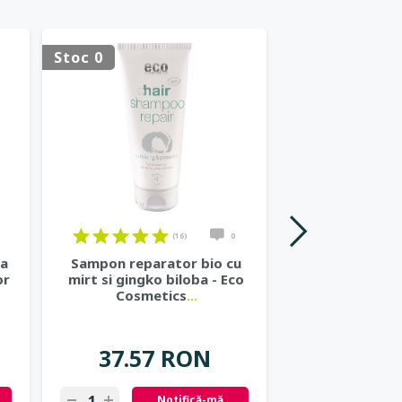
Stoc 0
-15%
(16)
0
ta
Sampon reparator bio cu
Protej slip 
or
mirt si gingko biloba - Eco
organic min
Cosmetics
...
Natra
22.37
37.57 RON
19.02
Notifică-mă
Ad