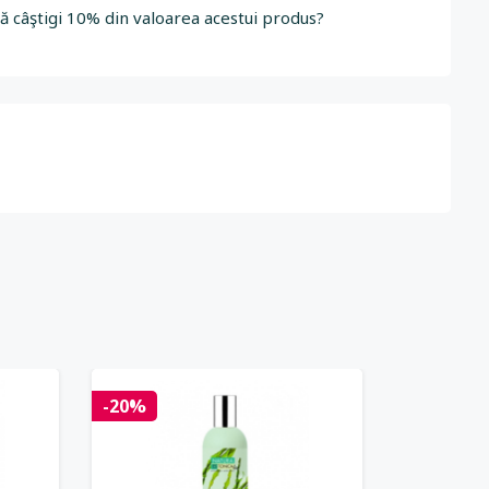
să câştigi 10% din valoarea acestui produs?
-20%
-20%