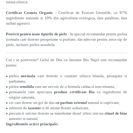
rutina zilnica.
Certificat Cosmos Organic
- Certificat de Ecocert Greenlife, cu 97%
ingrediente naturale si 10% din agricultura ecologica, fara parabeni, fara
sulfati agresivi.
Potrivit pentru toate tipurile de piele
- In special recomandat pentru pielea
normala care doreste prospetime si puritate, dar adecvat pentru orice tip de
piele, inclusiv pielea sensibila.
Cui i se potriveste? Gelul de Dus cu Iasomie Bio Najel este recomandat
pentru:
pielea
normala
care doreste o curatare zilnica blanda, proaspata si
parfumata,
pielea
sensibila
care are nevoie de o formula calma si non-iritanta,
persoanele care apreciaza
produse certificate Bio
cu ingrediente de
origine naturala,
cei care doresc un gel de dus
cu parfum oriental
natural si captivant,
iubitorii de
iasomie
si de arome florale sofisticate,
precum si oricine doreste sa transforme dusul zilnic intr-un
ritual de bine
autentic si natural.
Ingredientele active principale: