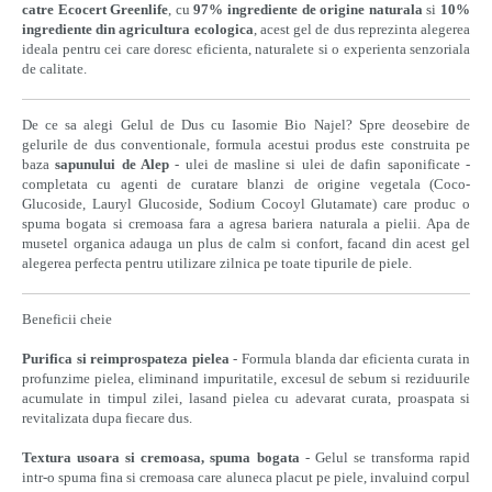
catre Ecocert Greenlife
, cu
97% ingrediente de origine naturala
si
10%
ingrediente din agricultura ecologica
, acest gel de dus reprezinta alegerea
ideala pentru cei care doresc eficienta, naturalete si o experienta senzoriala
de calitate.
De ce sa alegi Gelul de Dus cu Iasomie Bio Najel? Spre deosebire de
gelurile de dus conventionale, formula acestui produs este construita pe
baza
sapunului de Alep
- ulei de masline si ulei de dafin saponificate -
completata cu agenti de curatare blanzi de origine vegetala (Coco-
Glucoside, Lauryl Glucoside, Sodium Cocoyl Glutamate) care produc o
spuma bogata si cremoasa fara a agresa bariera naturala a pielii. Apa de
musetel organica adauga un plus de calm si confort, facand din acest gel
alegerea perfecta pentru utilizare zilnica pe toate tipurile de piele.
Beneficii cheie
Purifica si reimprospateza pielea
- Formula blanda dar eficienta curata in
profunzime pielea, eliminand impuritatile, excesul de sebum si reziduurile
acumulate in timpul zilei, lasand pielea cu adevarat curata, proaspata si
revitalizata dupa fiecare dus.
Textura usoara si cremoasa, spuma bogata
- Gelul se transforma rapid
intr-o spuma fina si cremoasa care aluneca placut pe piele, invaluind corpul