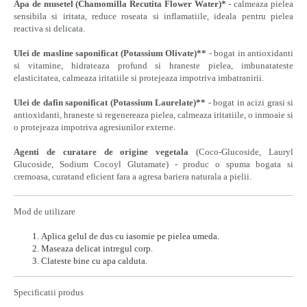
Apa de musetel (Chamomilla Recutita Flower Water)*
- calmeaza pielea
sensibila si iritata, reduce roseata si inflamatiile, ideala pentru pielea
reactiva si delicata.
Ulei de masline saponificat (Potassium Olivate)**
- bogat in antioxidanti
si vitamine, hidrateaza profund si hraneste pielea, imbunatateste
elasticitatea, calmeaza iritatiile si protejeaza impotriva imbatranirii.
Ulei de dafin saponificat (Potassium Laurelate)**
- bogat in acizi grasi si
antioxidanti, hraneste si regenereaza pielea, calmeaza iritatiile, o inmoaie si
o protejeaza impotriva agresiunilor externe.
Agenti de curatare de origine vegetala
(Coco-Glucoside, Lauryl
Glucoside, Sodium Cocoyl Glutamate) - produc o spuma bogata si
cremoasa, curatand eficient fara a agresa bariera naturala a pielii.
Mod de utilizare
Aplica gelul de dus cu iasomie pe pielea umeda.
Maseaza delicat intregul corp.
Clateste bine cu apa calduta.
Specificatii produs