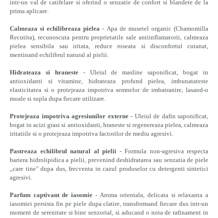
intr-un val de catifelare si oferind o senzatie de confort si blandete de la
prima aplicare.
Calmeaza si echilibreaza pielea
- Apa de musetel organic (Chamomilla
Recutita), recunoscuta pentru proprietatile sale antiinflamatorii, calmeaza
pielea sensibila sau iritata, reduce roseata si disconfortul cutanat,
mentinand echilibrul natural al pielii.
Hidrateaza si hraneste
- Uleiul de masline saponificat, bogat in
antioxidanti si vitamine, hidrateaza profund pielea, imbunatateste
elasticitatea si o protejeaza impotriva semnelor de imbatranire, lasand-o
moale si supla dupa fiecare utilizare.
Protejeaza impotriva agresiunilor externe
- Uleiul de dafin saponificat,
bogat in acizi grasi si antioxidanti, hraneste si regenereaza pielea, calmeaza
iritatiile si o protejeaza impotriva factorilor de mediu agresivi.
Pastreaza echilibrul natural al pielii
- Formula non-agresiva respecta
bariera hidrolipidica a pielii, prevenind deshidratarea sau senzatia de piele
„care tine" dupa dus, frecventa in cazul produselor cu detergenti sintetici
agresivi.
Parfum captivant de iasomie
- Aroma orientala, delicata si relaxanta a
iasomiei persista fin pe piele dupa clatire, transformand fiecare dus intr-un
moment de serenitate si bine senzorial, si aducand o nota de rafinament in