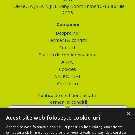
TOMBOLA JACK N'JILL Baby Boom Show 10-13 aprilie
2025
Companie
Despre noi
Termeni & conditii
Contact
Politica de confidentialitate
ANPC
Cookies
A.N.P.C. - SAL
Certificari
Politica de confidentialitate
Termeni si conditii
×
Acest site web folosește cookie-uri
Acest site web folosește cookie-uri pentru a îmbunătăți experiența
Copyright © 2026 PROVA.ro
utilizatorului. Prin utilizarea site-ului nostru web, sunteți de acord cu