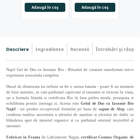
Adaugă în coş
Adaugă în coş
Descriere
Ingrediente
Recenzii
Întrebări şi răspun
Najel Gel de Dus cu Iasomie Bio - Ritualul de curatare transformat intr-o
experienta senzoriala completa
Dusul de dimineata nu trebuie sa fie o rutina banala - poate fi un moment
de bine autentic, in care parfumul captivant al iasomiei te trezeste la viata,
iar o formula blanda si certificata Bio iti lasa pielea moale, proaspata si
echilibrata pentru intreaga zi. Acesta este
Gelul de Dus cu Iasomie Bio
Najel
- un produs exceptional formulat pe baza de
sapun de Alep
, care
combina traditia ancestrala a uleiului de masline si uleiului de dafin cu
blândetea apei de musetel organice si cu parfumul oriental irezistibil al
iasomiei.
Fabricat in Franta
de Laboratoire Najjar,
certificat Cosmos Organic de