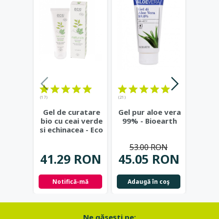
(17)
(21)
(23)
Gel de curatare
Gel pur aloe vera
Deod
bio cu ceai verde
99% - Bioearth
cu
si echinacea - Eco
frunz
Cosmetics
...
- Eco
53.00 RON
41.29 RON
45.05 RON
42.
Notifică-mă
Adaugă în coş
Not
Ne găseşti pe: