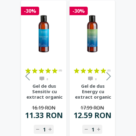
-30%
-30%
(0)
(0)
0
0
Gel de dus
Gel de dus
Sensitiv cu
Energy cu
extract organic
extract organic
de aloe vera,
de portocala,
16.19 RON
17.99 RON
vegan,
...
vegan, 200ml
...
11.33 RON
12.59 RON