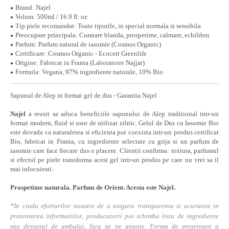
Brand: Najel
Volum: 500ml / 16.9 fl. oz
Tip piele recomandat: Toate tipurile, in special normala si sensibila
Preocupare principala: Curatare blanda, prospetime, calmare, echilibru
Parfum: Parfum natural de iasomie (Cosmos Organic)
Certificare: Cosmos Organic - Ecocert Greenlife
Origine: Fabricat in Franta (Laboratoire Najjar)
Formula: Vegana, 97% ingrediente naturale, 10% Bio
Sapunul de Alep in format gel de dus - Garantia Najel
Najel
a reusit sa aduca beneficiile sapunului de Alep traditional intr-un
format modern, fluid si usor de utilizat zilnic. Gelul de Dus cu Iasomie Bio
este dovada ca naturaletea si eficienta pot coexista intr-un produs certificat
Bio, fabricat in Franta, cu ingrediente selectate cu grija si un parfum de
iasomie care face fiecare dus o placere. Clientii confirma: textura, parfumul
si efectul pe piele transforma acest gel intr-un produs pe care nu vrei sa il
mai inlocuiesti.
Prospetime naturala. Parfum de Orient. Acesta este Najel.
*In ciuda eforturilor noastre de a asigura transparenta si acuratete in
prezentarea informatiilor, producatorii pot schimba lista de ingrediente
sau designul de ambalaj, fara sa ne anunte. Forma de prezentare a