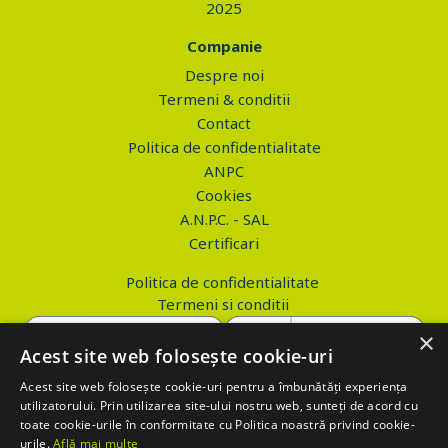
2025
Companie
Despre noi
Termeni & conditii
Contact
Politica de confidentialitate
ANPC
Cookies
A.N.P.C. - SAL
Certificari
Politica de confidentialitate
Termeni si conditii
×
Acest site web folosește cookie-uri
Acest site web folosește cookie-uri pentru a îmbunătăți experiența
Copyright © 2026 PROVA.ro
utilizatorului. Prin utilizarea site-ului nostru web, sunteți de acord cu
toate cookie-urile în conformitate cu Politica noastră privind cookie-
$('.btn_gdpr').click(function() { //alert('test'); var values='';
urile.
Află mai multe