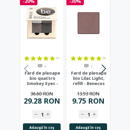
-20%
-30%
-25%
(2)
(0)
0
0
Fard de pleoape
Fard de pleoape
Fard 
bio quattro
bio Lilac Light,
bio 
Smokey Eyes -
refill - Benecos
Col
Benecos
Oc
36.60 RON
13.93 RON
41
L
29.28 RON
9.75 RON
31.
Adaugă în coş
Adaugă în coş
Adau