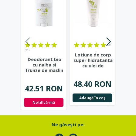
(2)
(23)
Lotiune de corp
Crema
Deodorant bio
super hidratanta
cu ec
cu nalba si
cu ulei de
ulei d
frunze de maslin
masline si rodie
...
Eco C
- Eco Cosmetics
48.40 RON
32.
42.51 RON
Adaugă în coş
Not
Notifică-mă
Ne găseşti pe: