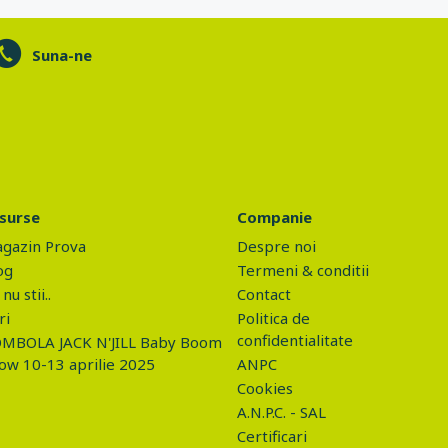
Suna-ne
surse
Companie
gazin Prova
Despre noi
og
Termeni & conditii
nu stii..
Contact
ri
Politica de
confidentialitate
MBOLA JACK N'JILL Baby Boom
ow 10-13 aprilie 2025
ANPC
Cookies
A.N.P.C. - SAL
Certificari