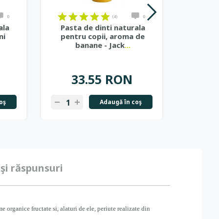
on
on
on
on
on
on
on
on
on
on
on
on
0
(4)
0
ala
Pasta de dinti naturala
Periuta 
ni
pentru copii, aroma de
bebe si
banane - Jack
...
33.55 RON
2
oş
Adaugă în coş
-
+
-
+
 şi răspunsuri
 organice fructate si, alaturi de ele, periute realizate din