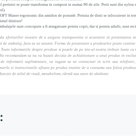
 periutei se poate transforma in compost in numai 90 de zile. Perii sunt din nylon r
il).
OFT Maner ergonomic din amidon de porumb. Periuta de dinti se inlocuieste in term
rimul dintisor!
mbalajele sunt concepute a fi atragatoare pentru copii, dar si pentru adulti, sunt rec
da eforturilor noastre de a asigura transparenta si acuratete in prezentarea in
l de ambalaj, fara sa ne anunte. Forma de prezentare a produselor poate contine i
. Toate informatiile despre produse si pozele de pe site-ul nostru trebuie luate cu t
Va recomandam sa nu va bazati decizia de achizitionare a unui produs in exclusivi
 de informatii suplimentare, va rugam sa ne contactati in scris sau telefonic, 
narile si instructiunile afisate pe produs inainte de a consuma sau folosi produs
 funcție de stilul de viață, metabolism, vârstă sau stare de sănătate.
: