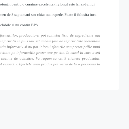
otunjit pentru o curatare excelenta (nylonul este la randul lui
en de 8 saptamani sau chiar mai repede. Poate fi folosita inca
iclabile si nu contin BPA.
formatiilor, producatorii pot schimba lista de ingrediente sau
nformatii in plus sau schimbate fata de informatiile prezentate
itlu informativ si nu pot inlocui sfaturile sau prescriptiile unui
tate pe informatiile prezentate pe site. In cazul in care aveti
inainte de achizitie. Va rugam sa cititi eticheta produsului,
ul respectiv. Efectele unui produs pot varia de la o persoană la