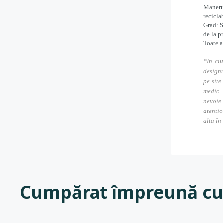
Manerul
reciclab
Grad: S
de la p
Toate a
*In ciu
designu
pe site
medic. 
nevoie
atentio
alta în
Cumpărat împreună cu