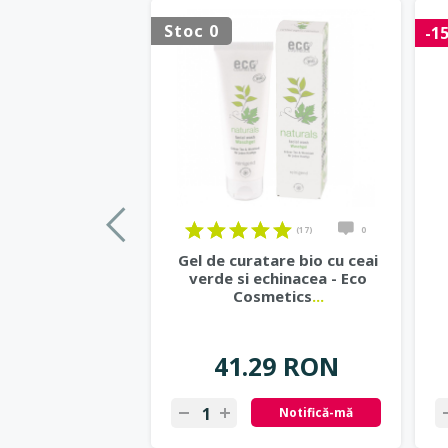
Stoc 0
-1
(17)
0
Gel de curatare bio cu ceai
verde si echinacea - Eco
Cosmetics
...
41.29 RON
Notifică-mă