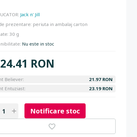
UCATOR:
Jack n' Jill
de prezentare:
periuta in ambalaj carton
ate:
30 g
nibilitate:
Nu este in stoc
24.41 RON
nt Believer:
21.97 RON
nt Entuziast:
23.19 RON
Notificare stoc