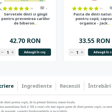
on
on
on
on
on
on
on
on
on
on
on
on
on
on
on
on
on
on
(0)
0
(1)
Servetele dinti si gingii
Pasta de dinti natur
pentru prevenirea cariilor
pentru copii, capsu
de biberon
...
organice - Jack
...
42.70 RON
33.55 RON
Adaugă în coş
Adaugă în c
-
+
-
+
criere
Ingrediente
Recenzii
Întrebări
 de dinti pentru copii, de la primul dintisor, maner koala.
a australiana Jack n' Jill a creat cele mai sigure paste de dinti pentru copii, cu arome
de porumb, complet biodegradabile si reciclabile.