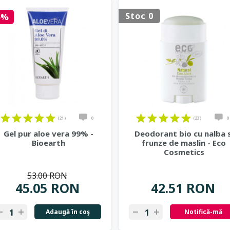
Stoc 0
5%
(21)
0
(23)
0
Gel pur aloe vera 99% -
Deodorant bio cu nalba s
Bioearth
frunze de maslin - Eco
Cosmetics
53.00 RON
45.05 RON
42.51 RON
Adaugă în coş
Notifică-mă