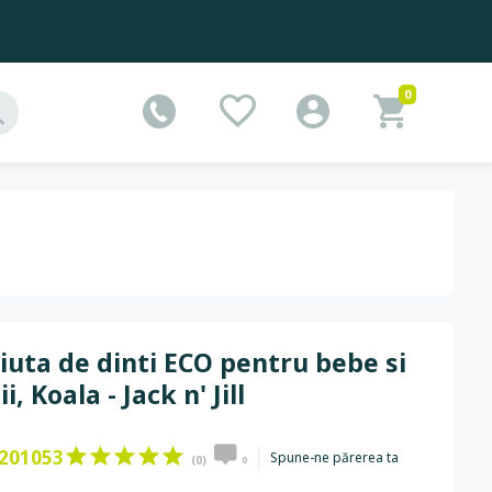
0
iuta de dinti ECO pentru bebe si
i, Koala - Jack n' Jill
201053
Spune-ne părerea ta
(0)
0