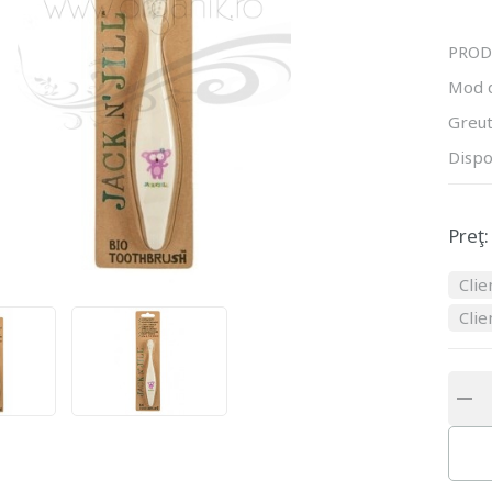
PROD
Mod 
Greut
Dispo
Preţ:
Clie
Clie