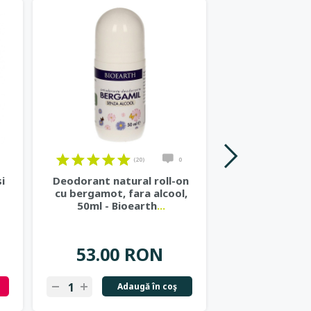
Stoc 0
(20)
0
i
Deodorant natural roll-on
Gel de dus nat
cu bergamot, fara alcool,
si ceai ve
50ml - Bioearth
...
Cosme
53.00 RON
37.57
Adaugă în coş
N