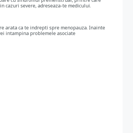
oare cu sindromul premenstrual, printre care
in cazuri severe, adreseaza-te medicului.
are arata ca te indrepti spre menopauza. Inainte
vei intampina problemele asociate