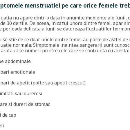
mptomele menstruatiei pe care orice femeie trebu
atia nu apare dintr-o data in anumite momente ale lunii, ci
de 30 de zile. De aceea, in cazul unora dintre femei, apar 
 perioada delicata a lunii se datoreaza fluctuatiilor hormo
 se stie de ce doar unele dintre femei au parte de astfel de
uatie normala. Simptomele inaintea sangerarii sunt cunoscu
i arata ca te numeri printre cele care se confrunta cu acesta:
pe abdominale
bari emotionale
bari de apetit (pofte sau apetit crescut)
umflati sau durerosi
are si dureri de stomac
i de cap
li