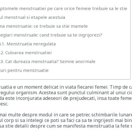
mptomele menstruatiei pe care orice femeie trebuie sa le stie
lul menstrual si etapele acestuia
ima menstruatie: ce trebuie sa stie mamele
eglari menstruale: cand trebuie sa te ingrijorezi?
.1. Menstruatia neregulata
.2. Culoarea menstruatiei
.3. Cat dureaza menstruatia? Semne anormale
aturi pentru menstruatie
atia e un moment delicat in viata fiecarei femei. Timp de ca
regului organism. Acestea sunt punctul culminant al unui cic
a este inconjurata adeseori de prejudecati, insa toate femei
resc.
mai multe despre modul in care se petrec schimbarile lunare
l corp si sa intelegi ce poti sa faci ca sa te ingrijesti mai bine
a stie detalii despre cum se manifesta menstruatia la fete s