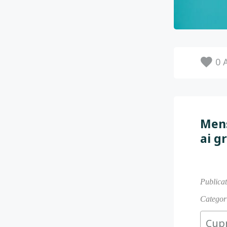
0
A
Mens
ai g
Publica
Categori
Cup