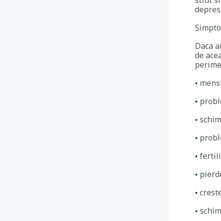
stiut 
depresi
Simpto
Daca ai
de ace
perime
menst
probl
schim
probl
fertil
pierd
crest
schim