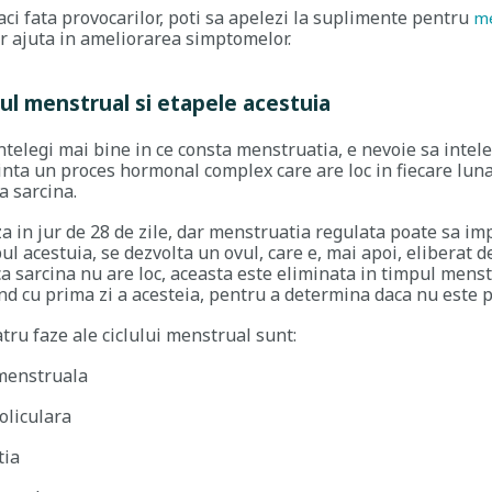
aci fata provocarilor, poti sa apelezi la suplimente pentru
me
r ajuta in ameliorarea simptomelor.
clul menstrual si etapele acestuia
ntelegi mai bine in ce consta menstruatia, e nevoie sa intel
nta un proces hormonal complex care are loc in fiecare luna
a sarcina.
 in jur de 28 de zile, dar menstruatia regulata poate sa impli
ul acestuia, se dezvolta un ovul, care e, mai apoi, eliberat 
a sarcina nu are loc, aceasta este eliminata in timpul menst
d cu prima zi a acesteia, pentru a determina daca nu este p
tru faze ale ciclului menstrual sunt:
menstruala
foliculara
tia