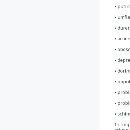
putin
umfla
durer
acnee
obose
depre
dorin
impul
probl
probl
schim
In timp