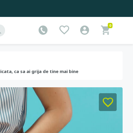
0
cata, ca sa ai grija de tine mai bine