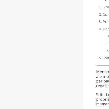
1. Si
2. Cic
3. Pr
4. Der
4
4
4
5. Sf
Menstru
ale int
perioad
ceva fi
Stiind 
propriu
mame s