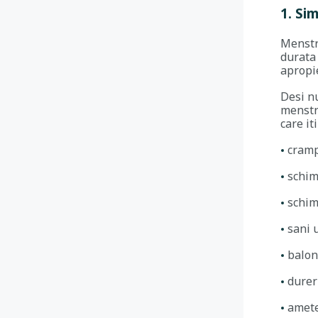
1. Si
Menstru
durata 
apropie
Desi nu
menstr
care it
cram
schim
schim
sani 
balon
durer
amete