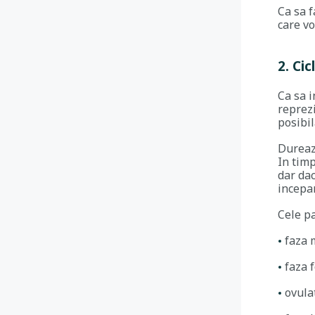
Ca sa f
care vo
2. Ci
Ca sa i
reprezi
posibil
Dureaza
In timp
dar dac
incepan
Cele pa
faza 
faza 
ovula