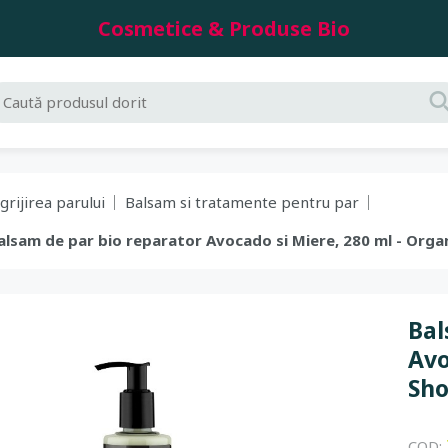
Cosmetice & Produse Bio
grijirea parului
Balsam si tratamente pentru par
 Balsam de par bio reparator Avocado si Miere, 280 ml - Orga
Bal
Avo
Sh
COD: