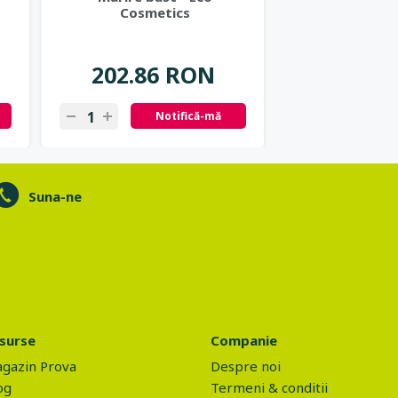
Cosmetics
- Eco Cos
202.86 RON
32.54
Notifică-mă
N
Suna-ne
surse
Companie
gazin Prova
Despre noi
og
Termeni & conditii