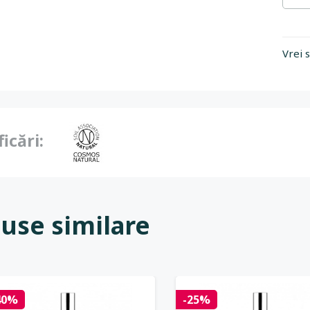
Vrei 
ficări:
use similare
40%
-25%