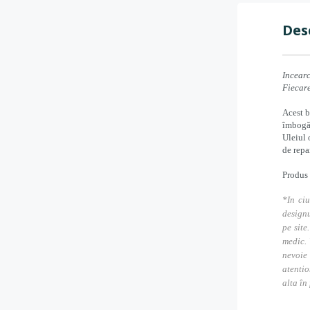
Des
Incearc
Fiecar
Acest b
îmbogăț
Uleiul 
de repa
Produs 
*In ciu
designu
pe site
medic. 
nevoie
atentio
alta în