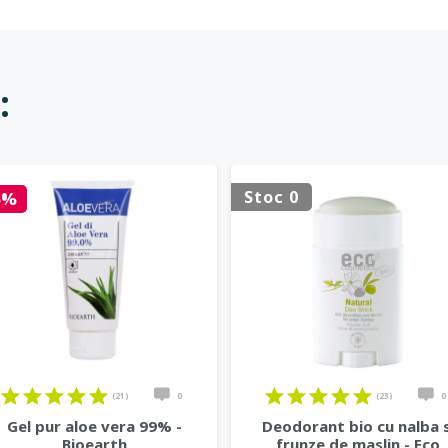
:
Stoc 0
5%
(21)
0
(23)
0
Gel pur aloe vera 99% -
Deodorant bio cu nalba s
Bioearth
frunze de maslin - Eco