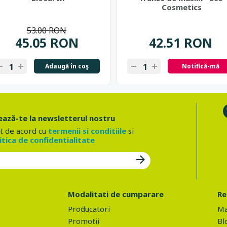
Cosmetics
53.00 RON
45.05 RON
42.51 RON
Adaugă în coş
Notifică-mă
ază-te la newsletterul nostru
t de acord cu
termenii si conditiile
si
itica de confidentialitate
Modalitati de cumparare
Re
Producatori
Ma
Promotii
Bl