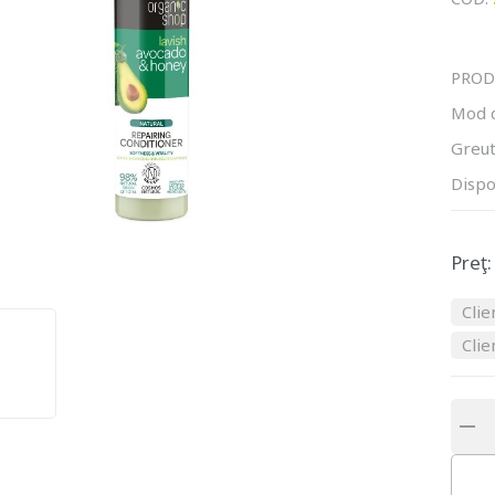
PROD
Mod 
Greut
Dispo
Preţ:
Clie
Clie