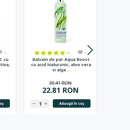
0
(0)
0
C cu
Balsam de par Aqua Boost
Bals
tina,
cu acid hialuronic, aloe vera
Bene
si alge
...
vitami
30.41 RON
22.81 RON
2
oş
Adaugă în coş