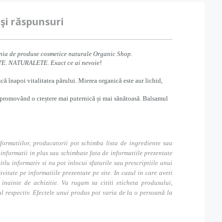
 şi răspunsuri
linia de produse cosmetice naturale Organic Shop.
ATE. NATURALETE. Exact ce ai nevoie!
ă înapoi vitalitatea părului. Mierea organică este aur lichid,
l, promovând o creștere mai puternică și mai sănătoasă. Balsamul
formatiilor, producatorii pot schimba lista de ingrediente sau
nformatii in plus sau schimbate fata de informatiile prezentate
itlu informativ si nu pot inlocui sfaturile sau prescriptiile unui
tate pe informatiile prezentate pe site. In cazul in care aveti
inainte de achizitie. Va rugam sa cititi eticheta produsului,
ul respectiv. Efectele unui produs pot varia de la o persoană la