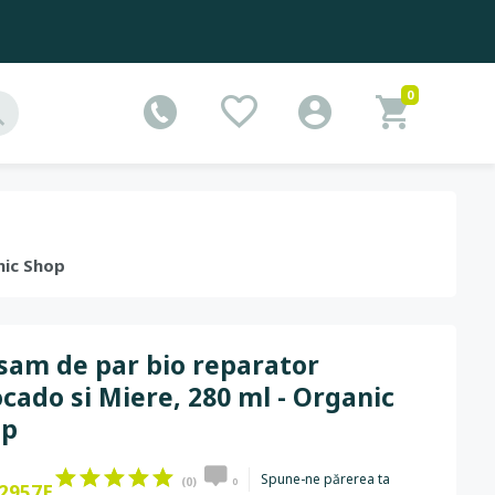
0
nic Shop
sam de par bio reparator
cado si Miere, 280 ml - Organic
op
Spune-ne părerea ta
(0)
0
2957E