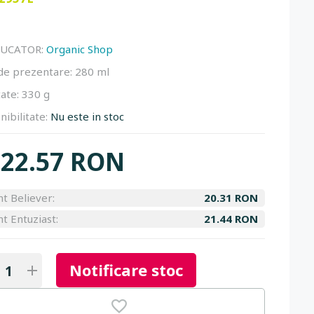
UCATOR:
Organic Shop
de prezentare:
280 ml
ate:
330 g
nibilitate:
Nu este in stoc
22.57 RON
nt Believer:
20.31 RON
nt Entuziast:
21.44 RON
Notificare stoc