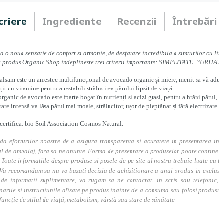
criere
Ingrediente
Recenzii
Întrebări
a o noua senzatie de confort si armonie, de desfatare incredibila a simturilor cu 
e produs Organic Shop indeplineste trei criterii importante: SIMPLITATE. PURIT
alsam este un amestec multifuncțional de avocado organic și miere, menit sa vă aduc
it cu vitamine pentru a restabili strălucirea părului lipsit de viață.
organic de avocado este foarte bogat în nutrienți si acizi grasi, pentru a hrăni păru
rare intensă va lăsa părul mai moale, strălucitor, ușor de pieptănat și fără electrizare.
certificat bio Soil Association Cosmos Natural.
da eforturilor noastre de a asigura transparenta si acuratete in prezentarea in
l de ambalaj, fara sa ne anunte. Forma de prezentare a produselor poate contine i
. Toate informatiile despre produse si pozele de pe site-ul nostru trebuie luate cu t
Va recomandam sa nu va bazati decizia de achizitionare a unui produs in exclusivi
 de informatii suplimentare, va rugam sa ne contactati in scris sau telefonic, 
narile si instructiunile afisate pe produs inainte de a consuma sau folosi produs
 funcție de stilul de viață, metabolism, vârstă sau stare de sănătate.