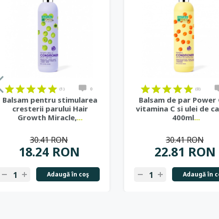
(1)
0
(0)
Balsam pentru stimularea
Balsam de par Power 
cresterii parului Hair
vitamina C si ulei de ca
Growth Miracle,
...
400ml
...
30.41 RON
30.41 RON
18.24 RON
22.81 RON
Adaugă în coş
Adaugă în c