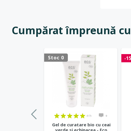
Cumpărat împreună cu
Stoc 0
-1
(17)
0
Gel de curatare bio cu ceai
verde si echinacea - Eco