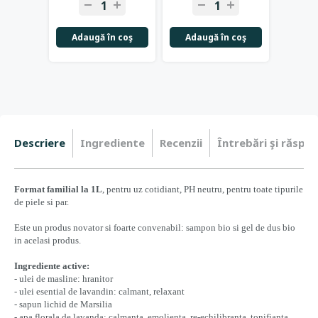
Adaugă în coş
Adaugă în coş
Adau
Descriere
Ingrediente
Recenzii
Întrebări şi răspun
Format familial la 1L
, pentru uz cotidiant, PH neutru, pentru toate tipurile
de piele si par.
Este un produs novator si foarte convenabil: sampon bio si gel de dus bio
in acelasi produs.
Ingrediente active:
- ulei de masline: hranitor
- ulei esential de lavandin: calmant, relaxant
- sapun lichid de Marsilia
- apa florala de lavanda: calmanta, emolienta, re-echilibranta, tonifianta