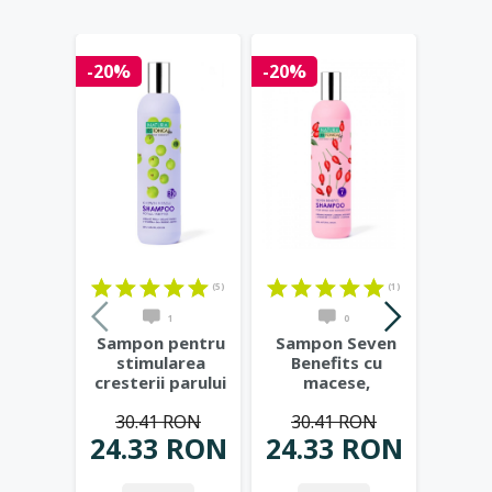
-20%
-20%
-20%
(5)
(1)
1
0
Sampon pentru
Sampon Seven
Sam
stimularea
Benefits cu
Boos
cresterii parului
macese,
hialu
Hair Growth
vitamina B5 si
ver
30.41 RON
30.41 RON
30
Miracle,
...
cafeina, 400ml
...
ma
24.33 RON
24.33 RON
24.