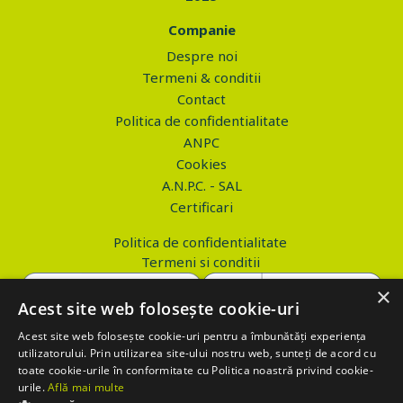
Companie
Despre noi
Termeni & conditii
Contact
Politica de confidentialitate
ANPC
Cookies
A.N.P.C. - SAL
Certificari
Politica de confidentialitate
Termeni si conditii
×
Acest site web folosește cookie-uri
Acest site web folosește cookie-uri pentru a îmbunătăți experiența
Copyright © 2026 PROVA.ro
utilizatorului. Prin utilizarea site-ului nostru web, sunteți de acord cu
toate cookie-urile în conformitate cu Politica noastră privind cookie-
$('.btn_gdpr').click(function() { //alert('test'); var values='';
urile.
Află mai multe