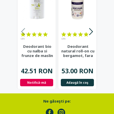
(23)
(20)
Ge
Deodorant bio
Deodorant
natur
cu nalba si
natural roll-on cu
si c
frunze de maslin
bergamot, fara
Eco 
- Eco Cosmetics
alcool, 50ml -
Bioearth
...
37.
42.51 RON
53.00 RON
Not
Notifică-mă
Adaugă în coş
Ne găseşti pe: