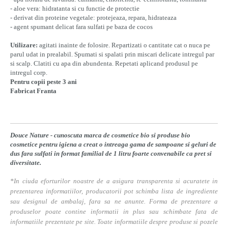
- aloe vera: hidratanta si cu functie de protectie
- derivat din proteine vegetale: protejeaza, repara, hidrateaza
- agent spumant delicat fara sulfati pe baza de cocos
Utilizare:
agitati inainte de folosire. Repartizati o cantitate cat o nuca pe
parul udat in prealabil. Spumati si spalati prin miscari delicate intregul par
si scalp. Clatiti cu apa din abundenta. Repetati aplicand produsul pe
intregul corp.
Pentru copii peste 3 ani
Fabricat Franta
Douce Nature - cunoscuta marca de cosmetice bio si produse bio
cosmetice pentru igiena a creat o intreaga gama de sampoane si geluri de
dus fara sulfati in format familial de 1 litru foarte convenabile ca pret si
diversitate.
*In ciuda eforturilor noastre de a asigura transparenta si acuratete in
prezentarea informatiilor, producatorii pot schimba lista de ingrediente
sau designul de ambalaj, fara sa ne anunte. Forma de prezentare a
produselor poate contine informatii in plus sau schimbate fata de
informatiile prezentate pe site. Toate informatiile despre produse si pozele