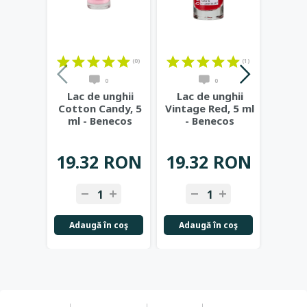
(0)
(1)
0
0
Lac de unghii
Lac de unghii
Lac 
Cotton Candy, 5
Vintage Red, 5 ml
Licor
ml - Benecos
- Benecos
B
19
19.32 RON
19.32 RON
14.
-
+
-
+
-
Adaugă în coş
Adaugă în coş
Adau