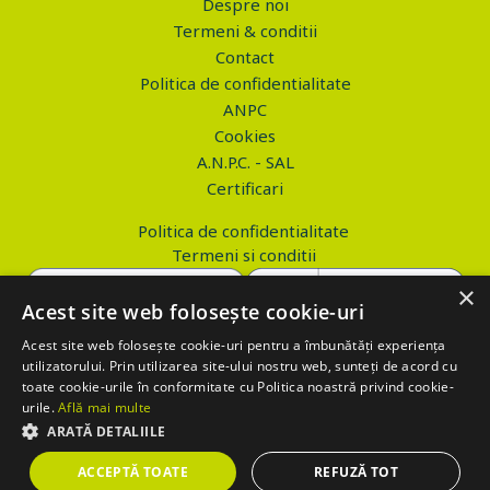
Despre noi
Termeni & conditii
Contact
Politica de confidentialitate
ANPC
Cookies
A.N.P.C. - SAL
Certificari
Politica de confidentialitate
Termeni si conditii
×
Acest site web folosește cookie-uri
Acest site web folosește cookie-uri pentru a îmbunătăți experiența
Copyright © 2026 PROVA.ro
utilizatorului. Prin utilizarea site-ului nostru web, sunteți de acord cu
toate cookie-urile în conformitate cu Politica noastră privind cookie-
$('.btn_gdpr').click(function() { //alert('test'); var values='';
urile.
Află mai multe
values+='action=accept-gdpr'; $.ajax({ method: "POST", url:
ARATĂ DETALIILE
"https://www.prova.ro/gdpr.php", data: values, success: function(html)
ACCEPTĂ TOATE
REFUZĂ TOT
{ if (html == 'success') { $('.box_gdpr').remove(); return false; } } });