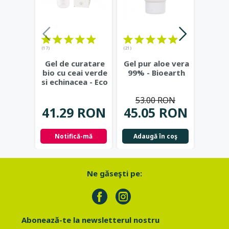
(17)
(21)
(23)
Gel de curatare
Gel pur aloe vera
Deod
bio cu ceai verde
99% - Bioearth
cu
si echinacea - Eco
frunz
Cosmetics
...
- Eco
53.00 RON
41.29 RON
45.05 RON
42.
Notifică-mă
Adaugă în coş
Not
Ne găseşti pe:
Abonează-te la newsletterul nostru