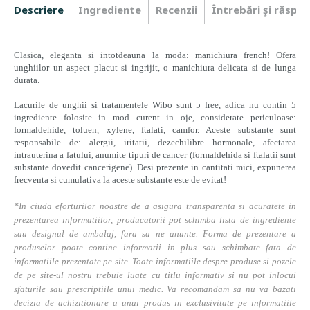
Descriere
Ingrediente
Recenzii
Întrebări şi răspun
Clasica, eleganta si intotdeauna la moda: manichiura french! Ofera
unghiilor un aspect placut si ingrijit, o manichiura delicata si de lunga
durata.
Lacurile de unghii si tratamentele Wibo sunt 5 free, adica nu contin 5
ingrediente folosite in mod curent in oje, considerate periculoase:
formaldehide, toluen, xylene, ftalati, camfor. Aceste substante sunt
responsabile de: alergii, iritatii, dezechilibre hormonale, afectarea
intrauterina a fatului, anumite tipuri de cancer (formaldehida si ftalatii sunt
substante dovedit cancerigene). Desi prezente in cantitati mici, expunerea
frecventa si cumulativa la aceste substante este de evitat!
*In ciuda eforturilor noastre de a asigura transparenta si acuratete in
prezentarea informatiilor, producatorii pot schimba lista de ingrediente
sau designul de ambalaj, fara sa ne anunte. Forma de prezentare a
produselor poate contine informatii in plus sau schimbate fata de
informatiile prezentate pe site. Toate informatiile despre produse si pozele
de pe site-ul nostru trebuie luate cu titlu informativ si nu pot inlocui
sfaturile sau prescriptiile unui medic. Va recomandam sa nu va bazati
decizia de achizitionare a unui produs in exclusivitate pe informatiile