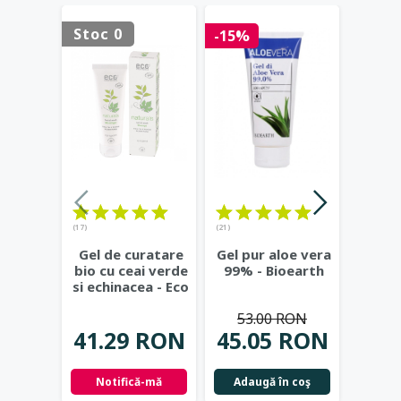
Stoc 0
Stoc 
-15%
(17)
(21)
(23)
Gel de curatare
Gel pur aloe vera
Deod
bio cu ceai verde
99% - Bioearth
cu
si echinacea - Eco
frunz
Cosmetics
...
- Eco
53.00 RON
41.29 RON
45.05 RON
42.
Notifică-mă
Adaugă în coş
Not