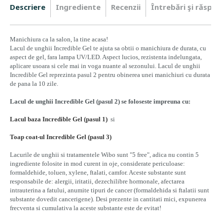
Descriere
Ingrediente
Recenzii
Întrebări şi răspun
Manichiura ca la salon, la tine acasa!
Lacul de unghii Incredible Gel te ajuta sa obtii o manichiura de durata, cu
aspect de gel, fara lampa UV/LED. Aspect lucios, rezistenta indelungata,
aplicare usoara si cele mai in voga nuante al sezonului. Lacul de unghii
Incredible Gel reprezinta pasul 2 pentru obinerea unei manichiuri cu durata
de pana la 10 zile.
Lacul de unghii Incredible Gel (pasul 2) se foloseste impreuna cu:
Lacul baza Incredible Gel (pasul 1)
si
Toap coat-ul Incredible Gel (pasul 3)
Lacurile de unghii si tratamentele Wibo sunt "5 free", adica nu contin 5
ingrediente folosite in mod curent in oje, considerate periculoase:
formaldehide, toluen, xylene, ftalati, camfor. Aceste substante sunt
responsabile de: alergii, iritatii, dezechilibre hormonale, afectarea
intrauterina a fatului, anumite tipuri de cancer (formaldehida si ftalatii sunt
substante dovedit cancerigene). Desi prezente in cantitati mici, expunerea
frecventa si cumulativa la aceste substante este de evitat!