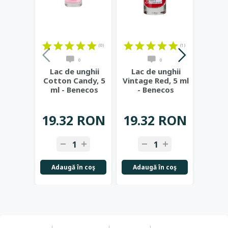
(0)
(1)
0
0
Lac de unghii
Lac de unghii
Lac 
Cotton Candy, 5
Vintage Red, 5 ml
Licor
ml - Benecos
- Benecos
B
19
19.32 RON
19.32 RON
14.
-
+
-
+
-
Adaugă în coş
Adaugă în coş
Adau