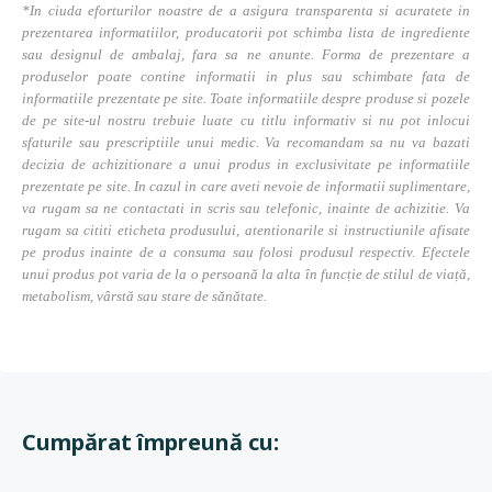
*In ciuda eforturilor noastre de a asigura transparenta si acuratete in
prezentarea informatiilor, producatorii pot schimba lista de ingrediente
sau designul de ambalaj, fara sa ne anunte. Forma de prezentare a
produselor poate contine informatii in plus sau schimbate fata de
informatiile prezentate pe site. Toate informatiile despre produse si pozele
de pe site-ul nostru trebuie luate cu titlu informativ si nu pot inlocui
sfaturile sau prescriptiile unui medic. Va recomandam sa nu va bazati
decizia de achizitionare a unui produs in exclusivitate pe informatiile
prezentate pe site. In cazul in care aveti nevoie de informatii suplimentare,
va rugam sa ne contactati in scris sau telefonic, inainte de achizitie. Va
rugam sa cititi eticheta produsului, atentionarile si instructiunile afisate
pe produs inainte de a consuma sau folosi produsul respectiv. Efectele
unui produs pot varia de la o persoană la alta în funcție de stilul de viață,
metabolism, vârstă sau stare de sănătate.
Cumpărat împreună cu: