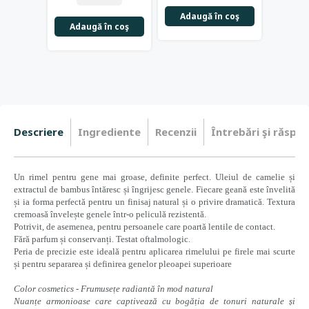
Adaugă în coş
Adaugă în coş
Adau
Descriere
Ingrediente
Recenzii
Întrebări şi răspun
Un rimel pentru gene mai groase, definite perfect. Uleiul de camelie și
extractul de bambus întăresc și îngrijesc genele. Fiecare geană este învelită
și ia forma perfectă pentru un finisaj natural și o privire dramatică. Textura
cremoasă învelește genele într-o peliculă rezistentă.
Potrivit, de asemenea, pentru persoanele care poartă lentile de contact.
Fără parfum și conservanți. Testat oftalmologic.
Peria de precizie este ideală pentru aplicarea rimelului pe firele mai scurte
și pentru separarea și definirea genelor pleoapei superioare
Color cosmetics - Frumusețe radiantă în mod natural
Nuanțe armonioase care captivează cu bogăția de tonuri naturale și