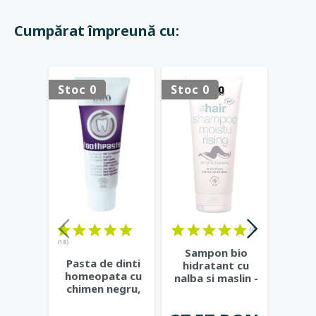
Cumpărat împreună cu:
Stoc 0
Stoc 0
Stoc 
(4)
(18)
(18)
Sampon bio
Pasta de dinti
Sa
hidratant cu
homeopata cu
pentr
nalba si maslin -
chimen negru,
kiwi s
Eco Cosmetics
fara fluor - Eco
Co
Cosmetics
...