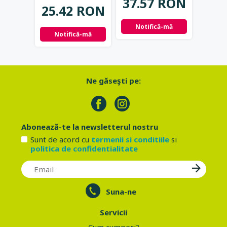
37.57 RON
25.42 RON
37.
Notifică-mă
Notifică-mă
Not
Ne găseşti pe:
Abonează-te la newsletterul nostru
Sunt de acord cu
termenii si conditiile
si
politica de confidentialitate
Suna-ne
Servicii