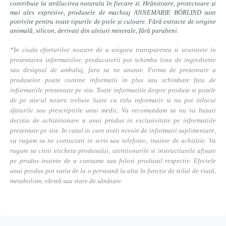
contribuie la strălucirea naturala în fiecare zi. Hrănitoare, protectoare și
mai ales expresive, produsele de machiaj ANNEMARIE BÖRLIND sunt
potrivite pentru toate tipurile de piele și culoare. Fără extracte de origine
animală, silicon, derivați din uleiuri minerale, fără parabeni.
*In ciuda eforturilor noastre de a asigura transparenta si acuratete in
prezentarea informatiilor, producatorii pot schimba lista de ingrediente
sau designul de ambalaj, fara sa ne anunte. Forma de prezentare a
produselor poate contine informatii in plus sau schimbate fata de
informatiile prezentate pe site. Toate informatiile despre produse si pozele
de pe site-ul nostru trebuie luate cu titlu informativ si nu pot inlocui
sfaturile sau prescriptiile unui medic. Va recomandam sa nu va bazati
decizia de achizitionare a unui produs in exclusivitate pe informatiile
prezentate pe site. In cazul in care aveti nevoie de informatii suplimentare,
va rugam sa ne contactati in scris sau telefonic, inainte de achizitie. Va
rugam sa cititi eticheta produsului, atentionarile si instructiunile afisate
pe produs inainte de a consuma sau folosi produsul respectiv. Efectele
unui produs pot varia de la o persoană la alta în funcție de stilul de viață,
metabolism, vârstă sau stare de sănătate.