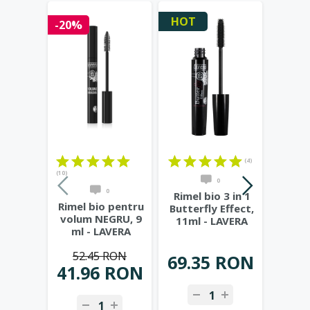
HOT
-20%
-20%
(4)
(10)
(11)
0
0
Rimel bio 3 in 1
Rimel bio pentru
Rimel
Butterfly Effect,
volum NEGRU, 9
Effect
11ml - LAVERA
ml - LAVERA
(n
B
52.45 RON
31
69.35 RON
41.96 RON
25.